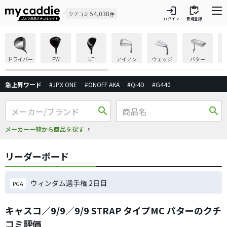
login
inventory
54,038
クチコミ
件
ログイン
新規登録
ドライバー
FW
UT
アイアン
ウェッジ
パター
急上昇ワード
#JPX ONE
#ONOFF AKA
#Qi4D
#G440
search
search
メーカー一覧から商品を探す
リーダーボード
ウィンダム選手権 2日目
PGA
キャスコ／9/9／9/9 STRAP タイプMC パターのクチ
コミ評価