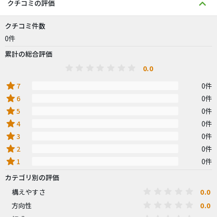
クチコミの評価
クチコミ件数
0件
累計の総合評価
0.0
star
7
0件
star
6
0件
star
5
0件
star
4
0件
star
3
0件
star
2
0件
star
1
0件
カテゴリ別の評価
0.0
構えやすさ
0.0
方向性