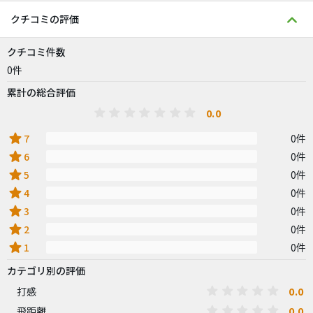
クチコミの評価
クチコミ件数
0件
累計の総合評価
0.0
star
7
0件
star
6
0件
star
5
0件
star
4
0件
star
3
0件
star
2
0件
star
1
0件
カテゴリ別の評価
0.0
打感
0.0
飛距離