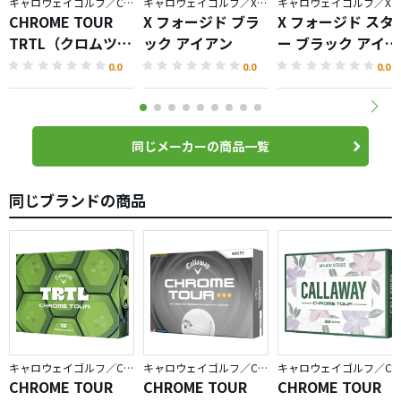
キャロウェイゴルフ／CHROME
キャロウェイゴルフ／X FORGED
キャロウェイゴルフ／X FORGED
CHROME TOUR
X フォージド ブラ
X フォージド スタ
TRTL（クロムツア
ック アイアン
ー ブラック アイア
ータートル）ボー
ン
0.0
0.0
0.0
ル
同じメーカーの商品一覧
同じブランドの商品
キャロウェイゴルフ／CHROME
キャロウェイゴルフ／CHROME
キャロウェイゴルフ／CHRO
CHROME TOUR
CHROME TOUR
CHROME TOUR