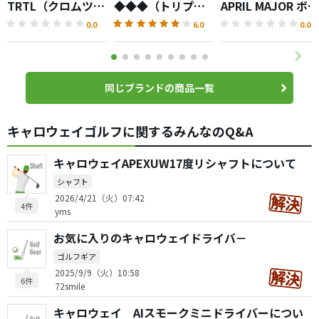
TRTL（クロムツア
◆◆◆（トリプル
APRIL MAJOR ボー
ータートル）ボー
ダイヤモンド）ボ
ル
0.0
6.0
0.0
ル
ール
同じブランドの商品一覧
キャロウェイゴルフに関するみんなのQ&A
キャロウェイAPEXUW17度リシャフトについて
シャフト
2026/4/21（火）07:42
4件
yms
お気に入りのキャロウェイドライバ－
ゴルフギア
2025/9/9（火）10:58
6件
72smile
キャロウェイ AIスモークミニドライバーについ