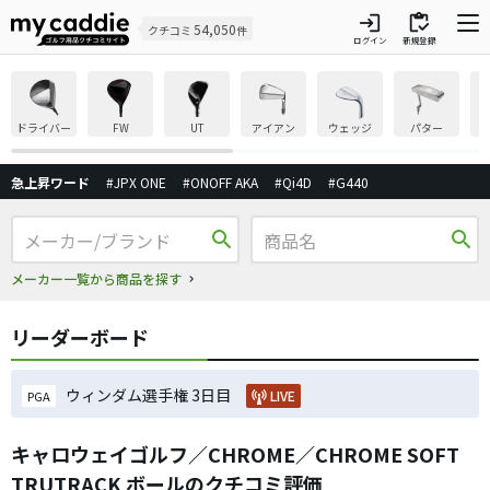
login
inventory
54,050
クチコミ
件
ログイン
新規登録
ドライバー
FW
UT
アイアン
ウェッジ
パター
急上昇ワード
#JPX ONE
#ONOFF AKA
#Qi4D
#G440
search
search
メーカー一覧から商品を探す
リーダーボード
ウィンダム選手権 3日目
LIVE
PGA
キャロウェイゴルフ／CHROME／CHROME SOFT
TRUTRACK ボールのクチコミ評価