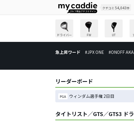
54,043
クチコミ
件
ドライバー
FW
UT
急上昇ワード
#JPX ONE
#ONOFF AKA
リーダーボード
ウィンダム選手権 2日目
PGA
タイトリスト／GTS／GTS3 