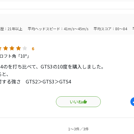
20ｙおいて行かれていた仲間より少し前に。それも14ホール中1
性能は高いです。まだ2回しか試打しただけですが、どちらもＧＴを超えま
え、スピンは400rpm減少し、2200～2600rpmに。
も良くなりました。右プッシュ、スライスはゼロ。左フックが
イトリスト。優しくなったとはいえ上級者向きかな。
ったポイント。低スピンヘッドはフェードのイメージでスピン
なる。それとスライスしづらい操作性の高さがマッチする。
歴：21年以上
平均ヘッドスピード：41m/s～45m/s
平均スコア：80～84
になって飛距離性能が向上したのかどうかはわかりません。2から
ングのハマり具合もあるので。
6
子見ですが、1回ラウンドした結果は良かったので、長く使える
ロフト角「10°」
独特。ポリマー素材が増えたためか、ポコッとした感触。硬い
,3,4のを打ち比べて、GTS3の10度を購入しました。
えられない。カーボンともまた違うフィーリング。
ると、
する強さ GTS2＞GTS3＞GTS4
すさ GTS2＞GTS3＞GTS4
 GTS2＝GTS3＞GTS4
いいね
すさ GTS3＞GTS4＞GTS2
感じでした。
優劣を付けましたが、そんなに大差は無いように感じましたし
ったので、正直２でも良かったのですが、３が自分にとっても
1〜3件／3件
３を選択しました。手元に届きましたら、再投稿したいと思い