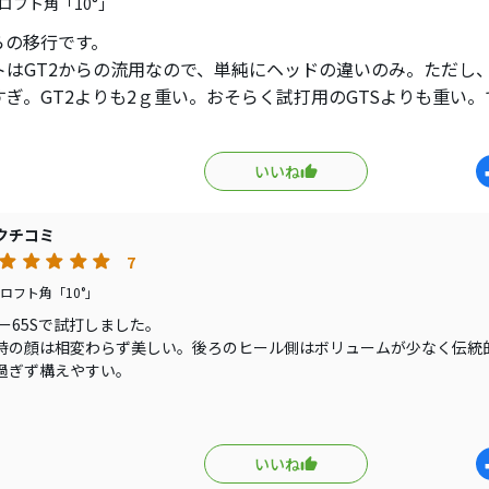
ロフト角「10°」
らの移行です。
トはGT2からの流用なので、単純にヘッドの違いのみ。ただし、
すぎ。GT2よりも2ｇ重い。おそらく試打用のGTSよりも重い。
抜いて6ｇ鉛を仕込み、振り感は同じに。
計測では普通に打ちやすいけど、飛距離自体は変化無し。ボー
いいね
スピンで打ち出し角度14～15°と低目なのでキャリーがイマイチ
ち出し角度も17～18°ゆえキャリーは出ていた。ボールスピー
イナスデータがあったのが弾道計測結果。
クチコミ
いつもの練習場で実際の弾道を確認。計測データ以上に特徴が
7
に低弾道低スピンに。レンジボールだから余計に差が出るのか
ロフト角「10°」
ースに持っていく。
ルー65Sで試打しました。
の練習場（コースボール）で確認。やはり低い。キャリーがい
時の顔は相変わらず美しい。後ろのヒール側はボリュームが少なく伝統
番奥が250ｙで柵だが、普段は柵に直撃もしくは数ヤード手前に
過ぎず構えやすい。
感じは重い。ヘッド重量は前作GTより約1ｇ重かったが誤差範囲。問題は
～15ｙ手前に落ちている様子。フック強めだとドロップ。良い感
純正シャフトがかなりハード。アスリート需要に振ってますね。軽快に
ボールのような落ち方。擦ったスライスで丁度良い伸び。
るのがデフォとなります。55Ｓでも優しくは無いですよ。
ポジションをＤ4（ロフト+0.75°）にした。良い感じになった
の安定性、許容性はＧＴを上回っています。
いいね
さは出ていない。これでラウンドへ。結果はいつもより飛んで
を使用していますが、ＧＴＳ3のほうが安定していました。