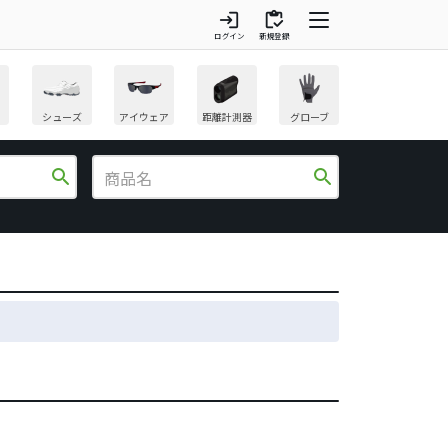
login
inventory
ログイン
新規登録
シューズ
アイウェア
距離計測器
グローブ
search
search