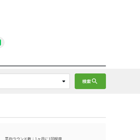
search
検索
平均ラウンド数：1ヶ月に1回程度