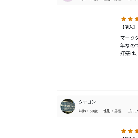
【購入】
マーク
年なの
打感は
操作性
これか
タナゴン
年齢：50歳
性別：男性
ゴルフ