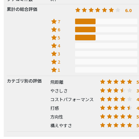
累計の総合評価
6.0
star
7
star
6
star
5
star
4
star
3
star
2
star
1
カテゴリ別の評価
5
飛距離
3
やさしさ
4
コストパフォーマンス
4
打感
5
方向性
5
構えやすさ