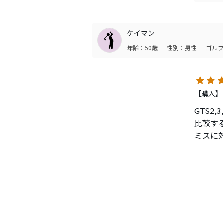
10～
飛距離
ｍ/ｓ増
安定感
でもタ
番良か
ケイマン
したく
年齢：50歳
性別：男性
ゴルフ
GTS
ッティ
まだ様
【購入】
た。
打感は
GTS2
では伝
比較す
ミスに対
上がりや
飛距離
構えや
こんな
一応、
良くな
ので、