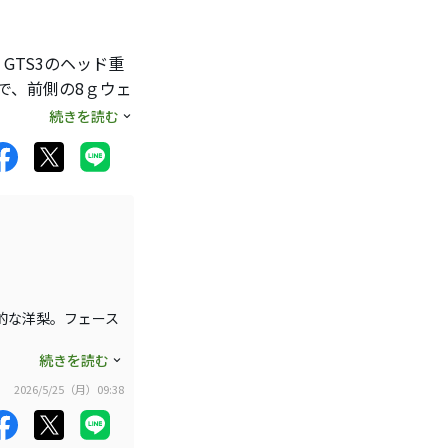
GTS3のヘッド重
で、前側の8ｇウェ
続きを読む
ルスピードは出るけ
。GT2はスピン多
ドが増えても他の部
はっきりと出た。あ
も。とりあえずこの
つもより手前に見え
的な洋梨。フェース
落ちるが、GTS3
全長45.5インチの
続きを読む
じのドローでもフ
振りたい人はシャフ
2026/5/25（月）09:38
。それでもGT2ほ
いました。今まで