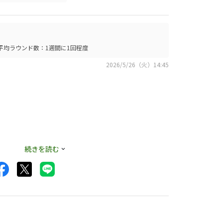
4ホールとも。
した。初速が1.5
1回のみ。これが一
を入れるスイングを
平均ラウンド数：1週間に1回程度
3になってるし、セ
2026/5/26（火）14:45
可能性を感じまし
柔らかいという表現
続きを読む
、2の構えた感じが
丁度良い感じでした
ます。また、打感は