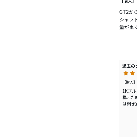
【購入】
GT2か
シャフ
量が重
イトを
鳥かご
ど、低
目で打
分でマ
過去の
その後
きらか
【購入】
ままコ
1Kブ
コース
構えた
る。一
は開き
振った
は10
わりに
ォーク
ト替え
スリーブ
ヘッド
どの高
ＧＴ2