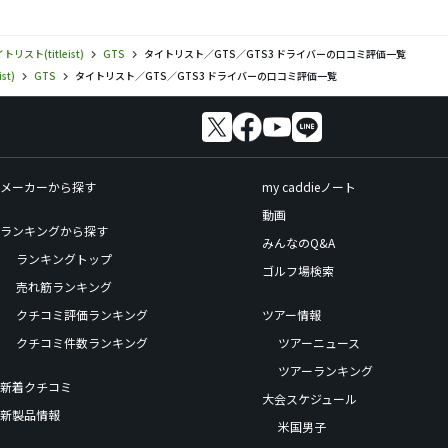
もとてもやわらかい感じでした。
トリスト(titleist)
GTS
タイトリスト／GTS／GTS3 ドライバーの口コミ評価一覧
st)
GTS
タイトリスト／GTS／GTS3 ドライバーの口コミ評価一覧
メーカーから探す
my caddieノート
動画
ランキングから探す
みんなのQ&A
ランキングトップ
ゴルフ場検索
売れ筋ランキング
クチコミ評価ランキング
ツアー情報
クチコミ件数ランキング
ツアーニュース
ツアーランキング
新着クチコミ
大会スケジュール
新製品情報
米国男子