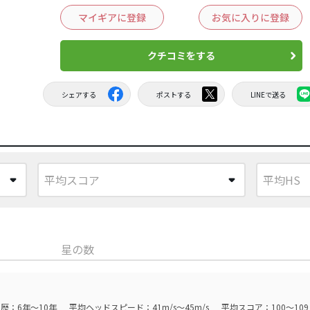
マイギアに登録
お気に入りに登録
クチコミをする
シェアする
ポストする
LINEで送る
星の数
歴：6年～10年
平均ヘッドスピード：41m/s～45m/s
平均スコア：100～109