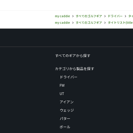
3種と
my caddie
すべてのゴルフギア
ドライバー
タイ
my caddie
すべてのゴルフギア
タイトリスト(titlei
すべてのギアから探す
カテゴリから製品を探す
ドライバー
FW
UT
アイアン
ウェッジ
パター
ボール