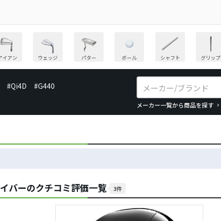
アイアン
ウェッジ
パター
ボール
シャフト
グリップ
#Qi4D
#G440
メーカー一覧から商品を探す
ドライバーのクチコミ評価一覧
3件