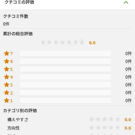
クチコミの評価
クチコミ件数
0件
累計の総合評価
0.0
star
7
0件
star
6
0件
star
5
0件
star
4
0件
star
3
0件
star
2
0件
star
1
0件
カテゴリ別の評価
0.0
構えやすさ
0.0
方向性