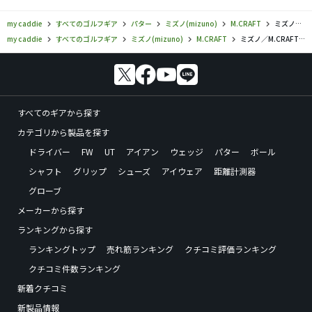
my caddie
すべてのゴルフギア
パター
ミズノ(mizuno)
M.CRAFT
ミズノ／M.CRAFT／M.CRAFT NAGOYA B パターの口コミ評価
my caddie
すべてのゴルフギア
ミズノ(mizuno)
M.CRAFT
ミズノ／M.CRAFT／M.CRAFT NAGOYA B パターの口コミ評価
すべてのギアから探す
カテゴリから製品を探す
ドライバー
FW
UT
アイアン
ウェッジ
パター
ボール
シャフト
グリップ
シューズ
アイウェア
距離計測器
グローブ
メーカーから探す
ランキングから探す
ランキングトップ
売れ筋ランキング
クチコミ評価ランキング
クチコミ件数ランキング
新着クチコミ
新製品情報