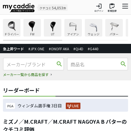
login
inventory
54,053
クチコミ
件
ログイン
新規登録
ドライバー
FW
UT
アイアン
ウェッジ
パター
急上昇ワード
#JPX ONE
#ONOFF AKA
#Qi4D
#G440
search
search
メーカー一覧から商品を探す
リーダーボード
ウィンダム選手権 3日目
LIVE
PGA
ミズノ／M.CRAFT／M.CRAFT NAGOYA B パターの
クチコミ評価