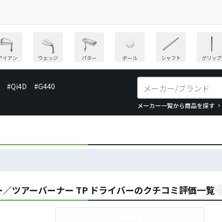
アイアン
ウェッジ
パター
ボール
シャフト
グリップ
#Qi4D
#G440
メーカー一覧から商品を探す
／ツアーバーナー TP ドライバーのクチコミ評価一覧