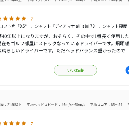
7
フト角「8.5°」、シャフト「ディアマナ ali’islei 73」、シャフト硬度
歴40年以上になりますが、おそらく、その中で1番長く使用し
現在もゴルフ部屋にストックなっているドライバーです。飛距離性
素晴らしいドライバーです。ただヘッドバランス重かったので
ンチ合わせにして使用してました。
ドライバーお探しの方は
いいね
も、一度お試ししても損は無い
ます。
歴：21年以上
平均ヘッドスピード：46m/s～50m/s
平均スコア：85～89
7