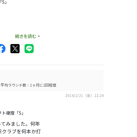
「S」
です。
続きを読む
平均ラウンド数：1ヶ月に2回程度
2014/2/21（金）22:24
フト硬度「S」
ってみました。何年
新クラブを何本か打