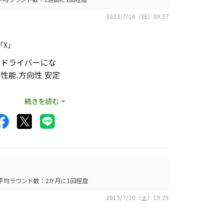
2023/7/16（日）09:27
「X」
たドライバーにな
能.方向性 安定
続きを読む
平均ラウンド数：2か月に1回程度
2019/7/20（土）19:25