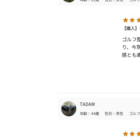
【購入】ロ
ゴルフ
り、今
感とも
45イ
安価で
是非と
と思い
TADAM
年齢：44歳
性別：男性
ゴルフ