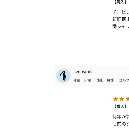
【購入】ロ
チーピ
新旧掴
同シャ
私には
もう1
形状を
チーピ
他評価
フッカ
keepsmile
G25、B
年齢：57歳
性別：男性
ゴルフ
掴まらな
【購入】
何年か
も前の