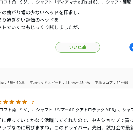
フト角「9.5°」、シャフト「ディアマナ ali’islei 63」、シャフト硬度
ンの曲がり幅の少ないヘッドを探求し、
まり過ぎない評価のヘッドを
フトでいくつもじっくり試しましたが、
このヘッドがエース、直進性No,1、最もコントロールしやすい
0年以上前の製品ですが、
いいね
我慢出来れば、
ン持ちの方は1度試すべきと思います。
の通り、
ーには名器中の名器と思われます。
urner TP 2007 も他評価通り 名器と思います。
歴：6年～10年
平均ヘッドスピード：41m/s～45m/s
平均スコア：90～99
さはG25、打感、操作性は2007 の方が上と思います。
7
ロフト角「9.5°」、シャフト「ツアーAD クアトロテック MD6」、シャ
前に使っていてかなり活躍してくれたので、中古ショップで買
クラブなのに飛びますね。このドライバー。先日、試打会で最