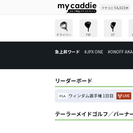
54,023
クチコミ
件
ドライバー
FW
UT
急上昇ワード
#JPX ONE
#ONOFF AKA
リーダーボード
ウィンダム選手権 1日目
LIVE
PGA
テーラーメイドゴルフ／バーナー