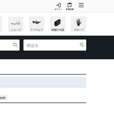
login
inventory
ログイン
新規登録
シューズ
アイウェア
距離計測器
グローブ
search
search
61件