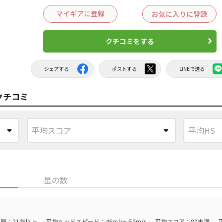
マイギアに登録
お気に入りに登録
クチコミをする
シェアする
ポストする
LINEで送る
クチコミ
星の数
歴：21年以上
平均ヘッドスピード：46m/s～50m/s
平均スコア：80未満