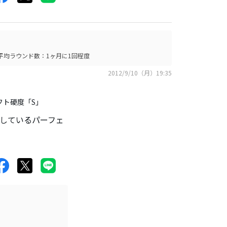
平均ラウンド数：1ヶ月に1回程度
2012/9/10（月）19:35
フト硬度「S」
しているパーフェ
」