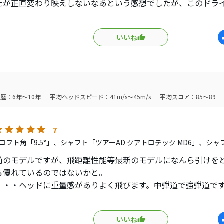
たが正直変わり映えしないなあという感想でしたが、このドラ
でいる。テーラーメイドさんにバーナーシリーズの販売を復活
いいね
歴：6年～10年
平均ヘッドスピード：41m/s～45m/s
平均スコア：85～89
7
ロフト角「9.5°」、シャフト「ツアーAD クアトロテック MD6」、シャ
前のモデルですが、飛距離性能等最新のモデルになんら引けを
ろ優れているのではないかと。
・・・ヘッドに重量感がありよく飛びます。中弾道で強弾道で
・・・ミスに強くて直進性は強いです。引っかかりにくいです
よくないかなと。普通に打つとフェードの球筋です。少々イン
いいね
トレート弾道です。そこそこの操作性はありますがドロー・へー