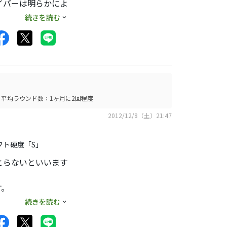
イバーは明らかによ
してもらいたいで
続きを読む
平均ラウンド数：1ヶ月に2回程度
2012/12/8（土）21:47
フト硬度「S」
とらないといいます
す。
が、逆に言うとつか
続きを読む
サイドから打ってみ
ﾄﾞを打ち分けると