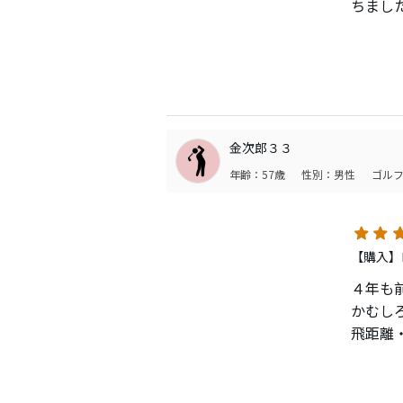
ちまし
く飛ん
す。
金次郎３３
年齢：57歳
性別：男性
ゴルフ
【購入】
４年も
かむし
飛距離
方向性
まりは
てもス