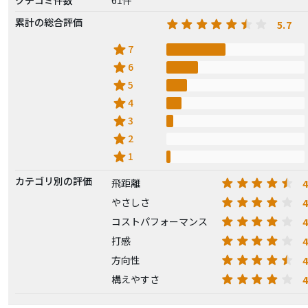
累計の総合評価
5.7
star
7
star
6
star
5
star
4
star
3
star
2
star
1
カテゴリ別の評価
4
飛距離
4
やさしさ
4
コストパフォーマンス
4
打感
4
方向性
4
構えやすさ