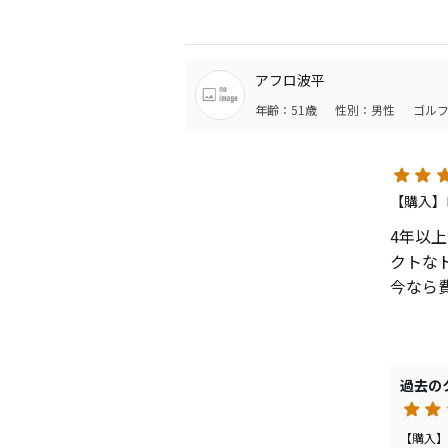
いうよ
打感・
アフロ波平
年齢：51歳
性別：男性
ゴルフ
【購入】
4年以
クトな
今なら
過去の
【購入】