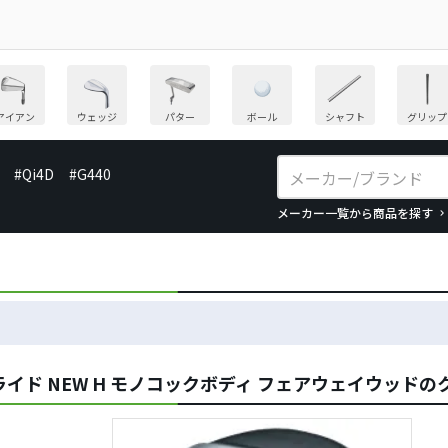
アイアン
ウェッジ
パター
ボール
シャフト
グリップ
#Qi4D
#G440
メーカー一覧から商品を探す
イド NEW H モノコックボディ フェアウェイウッドの