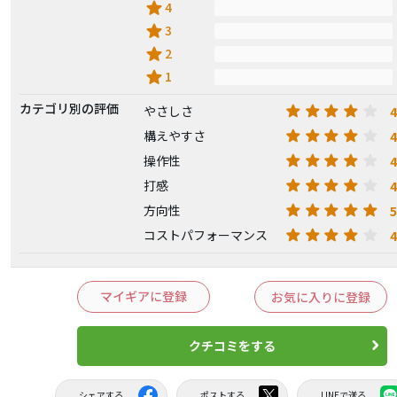
star
4
star
3
star
2
star
1
カテゴリ別の評価
4
やさしさ
4
構えやすさ
4
操作性
4
打感
5
方向性
4
コストパフォーマンス
マイギアに登録
お気に入りに登録
クチコミをする
シェアする
ポストする
LINEで送る