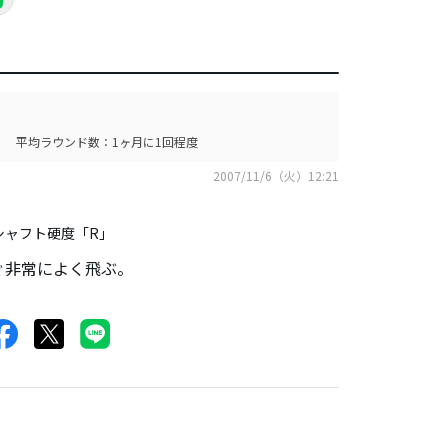
平均ラウンド数：1ヶ月に1回程度
2007/11/6（火）12:21
シャフト硬度「R」
ぐ非常によく飛ぶ。