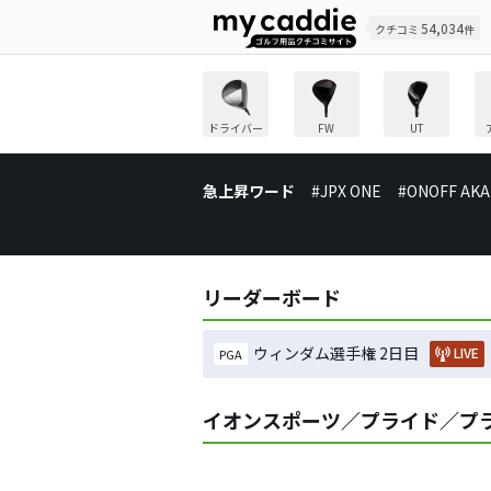
54,034
クチコミ
件
ドライバー
FW
UT
急上昇ワード
#JPX ONE
#ONOFF AKA
リーダーボード
ウィンダム選手権 2日目
LIVE
PGA
イオンスポーツ／プライド／プラ