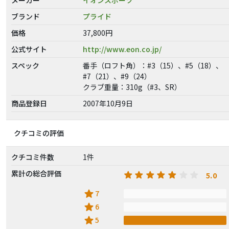
ブランド
プライド
価格
37,800円
公式サイト
http://www.eon.co.jp/
スペック
番手（ロフト角）：#3（15）、#5（18）、
#7（21）、#9（24）
クラブ重量：310g（#3、SR）
商品登録日
2007年10月9日
クチコミの評価
クチコミ件数
1件
累計の総合評価
5.0
star
7
star
6
star
5