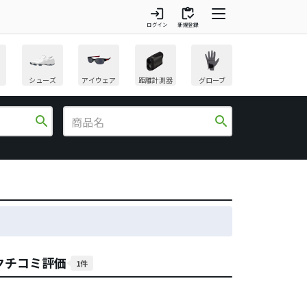
login
inventory
ログイン
新規登録
シューズ
アイウェア
距離計測器
グローブ
search
search
クチコミ評価
1件