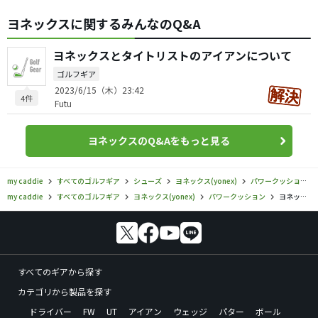
ヨネックスに関するみんなのQ&A
ヨネックスとタイトリストのアイアンについて
ゴルフギア
2023/6/15（木）23:42
4件
Futu
ヨネックスのQ&Aをもっと見る
my caddie
すべてのゴルフギア
シューズ
ヨネックス(yonex)
パワークッション
my caddie
すべてのゴルフギア
ヨネックス(yonex)
パワークッション
ヨネックス／パワークッション／パワークッション701L ゴルフシューズの口コミ評価
すべてのギアから探す
カテゴリから製品を探す
ドライバー
FW
UT
アイアン
ウェッジ
パター
ボール