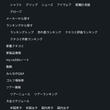
シャフト
グリップ
シューズ
アイウェア
距離計測器
グローブ
メーカーから探す
ランキングから探す
ランキングトップ
売れ筋ランキング
クチコミ評価ランキング
クチコミ件数ランキング
新着クチコミ
新製品情報
my caddieノート
動画
みんなのQ&A
ゴルフ場検索
ツアー情報
ツアーニュース
ツアーランキング
大会スケジュール
米国男子
米国女子
国内男子
国内女子