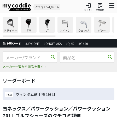
login
inventory
54,026
クチコミ
件
ログイン
新規登録
ドライバー
FW
UT
アイアン
ウェッジ
パター
急上昇ワード
#JPX ONE
#ONOFF AKA
#Qi4D
#G440
search
search
メーカー一覧から商品を探す
リーダーボード
ウィンダム選手権 1日目
PGA
ヨネックス／パワークッション／パワークッション
701L ゴルフシューズのクチコミ評価