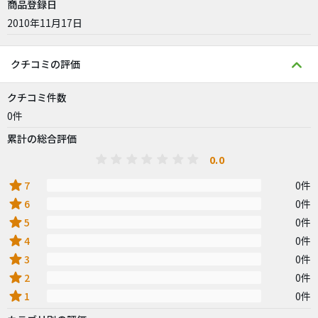
商品登録日
2010年11月17日
クチコミの評価
クチコミ件数
0件
累計の総合評価
0.0
star
7
0件
star
6
0件
star
5
0件
star
4
0件
star
3
0件
star
2
0件
star
1
0件