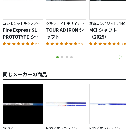
コンポジットテクノ／ファイアーエクスプレス
グラファイトデザイン／TOUR AD
藤倉コンポジット／MC
Fire Express SL
TOUR AD IRON シ
MCI シャフト
PROTOTYPE シャ
ャフト
（2025）
フト
7.0
7.0
6.8
同じメーカーの商品
NGS／
NGS／マッハライン
NGS／マッハライン