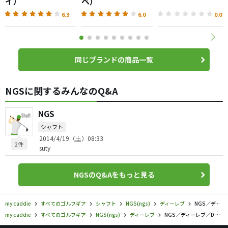
イ）
ベ）
6.3
6.0
0.0
同じブランドの商品一覧
NGSに関するみんなのQ&A
NGS
シャフト
2014/4/19（土）08:33
2件
suty
NGSのQ&Aをもっと見る
my caddie
すべてのゴルフギア
シャフト
NGS(ngs)
ディーレブ
NGS／ディーレブ／D REV PROIIの口コミ評価
my caddie
すべてのゴルフギア
NGS(ngs)
ディーレブ
NGS／ディーレブ／D REV PROIIの口コミ評価