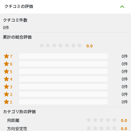
クチコミの評価
クチコミ件数
0件
累計の総合評価
0.0
star
7
0件
star
6
0件
star
5
0件
star
4
0件
star
3
0件
star
2
0件
star
1
0件
カテゴリ別の評価
0.0
飛距離
0.0
方向安定性