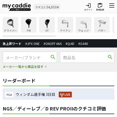
login
inventory
54,053
クチコミ
件
ログイン
新規登録
ドライバー
FW
UT
アイアン
ウェッジ
パター
急上昇ワード
#JPX ONE
#ONOFF AKA
#Qi4D
#G440
search
search
メーカー一覧から商品を探す
リーダーボード
ウィンダム選手権 3日目
LIVE
PGA
NGS／ディーレブ／D REV PROIIのクチコミ評価