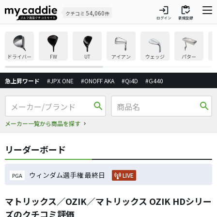
login
inventory
54,060
クチコミ
件
ログイン
新規登録
ドライバー
FW
UT
アイアン
ウェッジ
パター
急上昇ワード
#JPX ONE
#ONOFF AKA
#Qi4D
#G440
search
search
メーカー一覧から商品を探す
リーダーボード
ウィンダム選手権 最終日
LIVE
PGA
マトリックス／OZIK／マトリックス OZIK HDシリー
ズのクチコミ評価