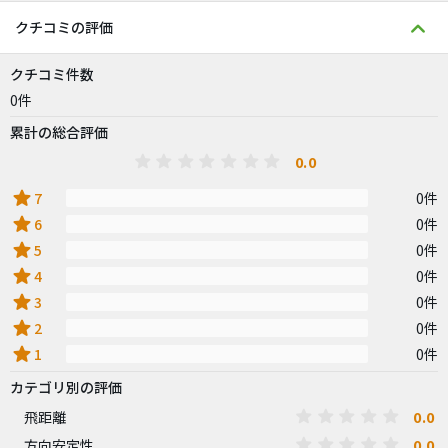
クチコミの評価
クチコミ件数
0件
累計の総合評価
0.0
star
7
0件
star
6
0件
star
5
0件
star
4
0件
star
3
0件
star
2
0件
star
1
0件
カテゴリ別の評価
0.0
飛距離
0.0
方向安定性