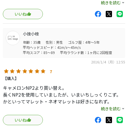
シャフトは33インチを選択しました。前作よりヘッドが重
続きを読む
有りませんが美しい作りです。PVD加工してあるので仕上が
くなったとの事ですが、その影響もあるのか、非常にスム
りも綺麗です。
いいね
ーズにストローク出来ます。
L字の為、真っ直ぐ打ち出すのが難しいのかなぁ？と思って
これまでマレットやピン型など色々使ってきましたが、惰
いましたが、思ったよりシビアさもなく、良い感じです。
性で打つパターや低重心のパターはことごとく合いません
小技小枝
エースパターとして使用していきます！
でした。L字はスコアに直結しずらいと仰る方も多いです
年齢：35歳
性別：男性
ゴルフ歴：4年～5年
が、一度トライしてもらいたい一品です。少なくとも感覚
平均ヘッドスピード：41m/s～45m/s
平均スコア：85～89
平均ラウンド数：1ヶ月に2回程度
は磨かれると思います。このパターはとても難しいです
が、打感が良く転がしてて楽しいですし、見た目も綺麗で
2016/1/4（月）12:55
とても大好きです。
7
【購入】
キャメロンNP2より買い替え。
長くNP2を使用していましたが、いまいちしっくりこず。
かといってマレット・ネオマレットは好きになれず。
アプローチが得意なので、「ウェッジと同じ感覚で振れ
続きを読む
る」とあるL字を選びました。
いいね
他L字いろいろありますが、細いL字はマスダゴルフだけで