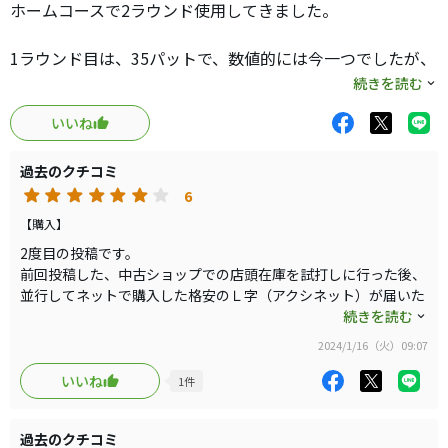
ホームコースで2ラウンド使用してきました。
1ラウンド目は、35パットで、数値的には今一つでしたが、
アプローチが寄り切らなかったり、距離があったり難しい
続きを読む
ラインにパーonしてしまった事が多かったためで、内容的
いいね
には手ごたえ十分のパッティングでした。
過去のクチコミ
重厚感がある打感は、屋外で更に魅力を増します。
6
打っていて楽しい、練習が楽しいパターです。
【購入】
確かに、芯を外した時に大きくショートすることと成りが
2度目の投稿です。
ちですが、それ故にパッティングの現状をよく把握しやす
前回投稿した、中古ショップでの店頭在庫を試打しに行った後、
並行してネットで購入した格安のＬ字（アクシネット）が届いた
いと感じます。練習ラウンドで感性を高めるにはもってこ
ので、自宅マットで試打しました。
続きを読む
いのパターと感じます。
想像以上に、マスダパターの打感の重厚さが段違いであること
2024/1/16（火）09:07
が、よくわかりました。
芯を外しても、重量感がある為か、左右にはそれほどブレ
インターネットで色んな評価やコメントを収集し、諦めきれず
いいね
1
件
ることは無かったです。曲がるラインのイメージがとても
に、じっくりと試打をさせてもらうべく、もう一度お店を訪問し
しやすいのもメリットかもしれません。
て購入しました。お店のマットと自宅のマットでの感想です。
過去のクチコミ