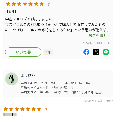
打感の重厚さは、他のパターと打ち比べるとよくわかります。言
7
2ラウンド目は、37パットでした。前日から雨が降ったコン
葉にすればムチっとした重厚さですが、オフセンターヒットでの
ディションの為、マウンド上や尾根の頂上・目一杯奥ばか
【試打】
重厚さも気持ちよい打感です。
りにピンが切られたラウンドでした。難易度が上がったこ
中古ショップで試打しました。
とと、異なるウェッジをテストすべく投入していたので、
マスダゴルフのSTUDIO-1を中古で購入して所有してみたもの
方向性は、形状の割にヘッドがかなり重く、ブレにくく感じまし
シビアな状況で打つことが多かったです。
の、やはり「Ｌ字での修行をしてみたい」という思いが消えず、
た。
打感が良さそうで信頼のおけるＬ字をネットで探し、見つけての
続きを読む
訪問で、ショップ内に置いてあるパターマットでの感想です。
が、それ以上に芯を外すことが多く発生し、いつものパタ
距離感は、他のパターよりも少し距離が出るように感じます、
2024/1/15（月）11:15
が、スイートスポットを外した時はとても距離が落ちます。
ーなら入れていたであろうケースでも外すことが多く見受
・見た目
いいね
1
件
けられました。打感は最高なのですが、ミスにはそれなり
画像で思っていたよりも小ぶりに感じました。が、画像で見てい
手の動きとヘッドの動きがとてもリニアになっていて、エラーも
にシビアで、パット練習の大切さを痛感させられましたの
た通り、高級感のあるフォルムと表面処理で、とても信頼に値す
ナイスストロークもすべて感じやすいです。
で、それが成果と言えば成果です。
る、カッコの良い感じです。
・座り
インターネットでのコメントの受け売りですが、
よっぴぃ
ピタッと綺麗に座ります。やはり手作りの良さを感じます。昔使
・ゴルファーの感性を育てる
年齢：49歳
性別：男性
ゴルフ歴：1年～3年
っていたサークルＴに負けない座りの良さです。
・作り手の気持ち（道具の使い方）が伝わりやすい
平均ヘッドスピード：46m/s～50m/s
・方向性
・ゴルファーの技術向上に資する
平均スコア：80～84
平均ラウンド数：1ヶ月に2回程度
芯の狭さは感じます。トウやヒールに打点をずらすと、ネオマレ
に全く同意します。
ット型よりも敏感に打ちだし角度に影響が出る気がします。が、
2023/2/8（水）20:44
ヘッドが重い（バージョンアップ前は分かりません）効果が有る
お高めの値段ですが、昨今の値上げ傾向と、品質からは、むしろ
7
のか、それほど違和感のあるズレではないです。
安い商品なのだと感じます。