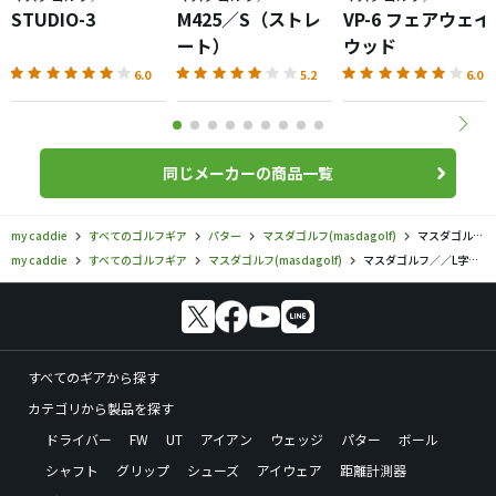
STUDIO-3
M425／S（ストレ
VP-6 フェアウェイ
ート）
ウッド
6.0
5.2
6.0
同じメーカーの商品一覧
my caddie
すべてのゴルフギア
パター
マスダゴルフ(masdagolf)
マスダゴルフ／／L字パターの口コミ評価
my caddie
すべてのゴルフギア
マスダゴルフ(masdagolf)
マスダゴルフ／／L字パターの口コミ評価
すべてのギアから探す
カテゴリから製品を探す
ドライバー
FW
UT
アイアン
ウェッジ
パター
ボール
シャフト
グリップ
シューズ
アイウェア
距離計測器