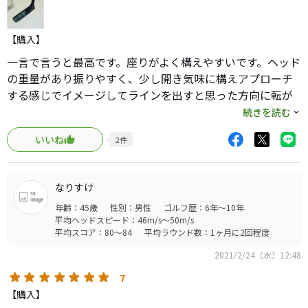
・打感
他の方の感想でも記載があったかと思いますが、「ムチっ」とし
早くコースデビューさせて感想をアップデートしたいです！
た、「コツっ」とした打感はとても気持ちが良いです。「鉄とゴ
【購入】
ムのぶつかり」を肌で感じる極上の打感です。
・距離感
一言で言うと最高です。座りがよく構えやすいです。ヘッド
芯の狭さでタッチは敏感に変わります。操作性は良いですが、逆
の重量があり振りやすく、少し開き気味に構えアプローチ
にお助け機能は少ないです。小ぶりなのに重量感があるボディ
する感じでイメージしてラインを出すと思った方向に転が
が、若干打ち切れないのをヘッジしてくれる感じがありますが、
ります。転がりも良く芯に当たった時の打感は極上です。一
続きを読む
やはり芯の狭さは感じます。
般的なパターと比べると芯は狭いですが他のL字と比べたら
・グリップ
いいね
2
件
広い方の部類に入るでしょう。とにかく打ち出し方向のイ
メーカーサイトを見ると、オプションではない標準のグリップの
メージが出しやすくアプローチの感覚で打つとピンポイン
方でした。太すぎないやや太、といった感じで、素材にこだわっ
た、天然ゴムの配合から仕上げまで自社で行っているのを頷ける
トで狙える数少ないパターです。L字は難しいと言う固定概
なりすけ
手触りです。
念を捨て一度試してみて欲しいパターです。
年齢：45歳
性別：男性
ゴルフ歴：6年～10年
すごく欲しくなりました。
平均ヘッドスピード：46m/s～50m/s
平均スコア：80～84
平均ラウンド数：1ヶ月に2回程度
2021/2/24（水）12:48
7
【購入】