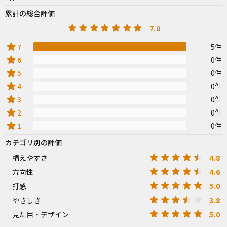
累計の総合評価
7.0
star
7
5件
star
6
0件
star
5
0件
star
4
0件
star
3
0件
star
2
0件
star
1
0件
カテゴリ別の評価
4.8
構えやすさ
4.6
方向性
5.0
打感
3.8
やさしさ
5.0
見た目・デザイン