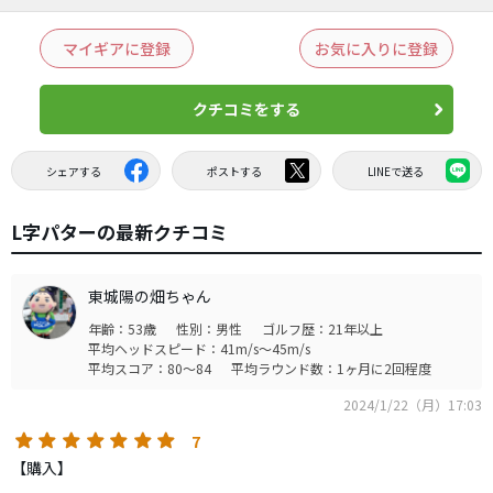
マイギアに登録
お気に入りに登録
クチコミをする
シェアする
ポストする
LINEで送る
L字パターの最新クチコミ
東城陽の畑ちゃん
年齢：53歳
性別：男性
ゴルフ歴：21年以上
平均ヘッドスピード：41m/s～45m/s
平均スコア：80～84
平均ラウンド数：1ヶ月に2回程度
2024/1/22（月）17:03
7
【購入】