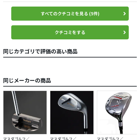
しょう。
取扱店に問い合わせると完全受注生産で納期は1ヶ月。マス
すべてのクチコミを見る (5件)
ダゴルフに問い合わせて頂くと、
「日付の約束は出来ないが、年内には納品出来ます」とい
う完全受注生産で手作りしているからこそ出来る返答が妙
クチコミをする
に面白く、その場で注文しました。
年末も押し迫ったころ届き、今日までに2ラウンド使用しま
同じカテゴリで評価の高い商品
したが。
結果は最高です。
まぁーアドレス入りやすく、振りやすいこと。こんなに思
い通りに転がせるパターは初めてです。
同じメーカーの商品
2ラウンド目には長いパットも入ったり、さらにはバーディ
も２つゲットしました。
アプローチ感覚でパターも転がしたい方、コレ、最高です
よ。
マスダゴルフ／
マスダゴルフ／
マスダゴルフ／