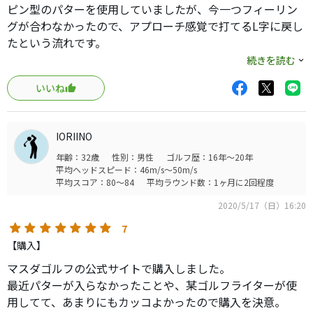
ピン型のパターを使用していましたが、今一つフィーリン
グが合わなかったので、アプローチ感覚で打てるL字に戻し
たという流れです。
これまでパターフィッティングでも重心高めが向いている
続きを読む
という結果も踏まえて、ネック長めのL字を何本か転がして
いいね
みてMasdagolf Type-Lに決定。
以下、項目ごとの評価です。
IORIINO
【構えやすさ】ターゲットに真っすぐ構えやすいです。座
年齢：32歳
性別：男性
ゴルフ歴：16年～20年
りも良いです。
平均ヘッドスピード：46m/s～50m/s
【方向性】油断をすると右に抜けますし、それを意識しす
平均スコア：80～84
平均ラウンド数：1ヶ月に2回程度
ぎると引っ掛けます。アプローチイメージでストロークし
2020/5/17（日）16:20
たら狙ったところに転がせるようになりました。
【打感】軟鉄特有の柔らかい打感で最高です。毎日転がし
7
ていられるのもこの打感の影響が大きいです。
【購入】
【やさしさ】ハッキリ言って難しいと思います。ストロー
マスダゴルフの公式サイトで購入しました。
クがL字が向きで且つ、安定している人は使いやすいのでは
最近パターが入らなかったことや、某ゴルフライターが使
ないでしょうか。
用してて、あまりにもカッコよかったので購入を決意。
【見た目・デザイン】TheL字といった見た目で、派手さは