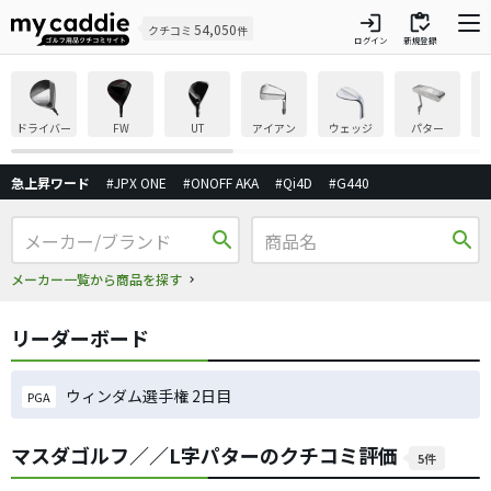
login
inventory
54,050
クチコミ
件
ログイン
新規登録
ドライバー
FW
UT
アイアン
ウェッジ
パター
急上昇ワード
#JPX ONE
#ONOFF AKA
#Qi4D
#G440
search
search
メーカー一覧から商品を探す
リーダーボード
ウィンダム選手権 2日目
PGA
マスダゴルフ／／L字パターのクチコミ評価
5件