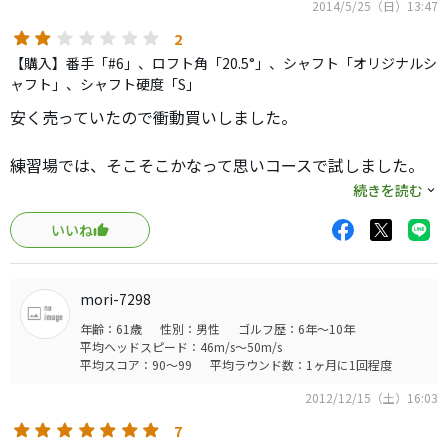
2014/5/25（日）13:47
2
【購入】番手「#6」、ロフト角「20.5°」、シャフト「オリジナルシ
ャフト」、シャフト硬度「S」
安く売っていたので衝動買いしました。
練習場では、そこそこかなって思いコースで試しました。
続きを読む
ティーショット、ロングの２打目等ためしに
いいね
色々な場面で使いましたが
全て、吹け上がってしまいました。かっこよく言えばめく
れ球？
mori-7298
年齢：61歳
性別：男性
ゴルフ歴：6年～10年
６アイアンと同じしか飛ばなかったです。
平均ヘッドスピード：46m/s～50m/s
球が上がらなくて悩んでいる方にはいいかもしれないです
平均スコア：90～99
平均ラウンド数：1ヶ月に1回程度
ね
2012/12/15（土）16:03
私には、合わなかった為即売りしました
7