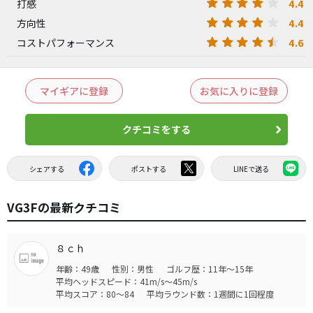
4.4
打感
4.4
方向性
4.6
コストパフォーマンス
マイギアに登録
お気に入りに登録
クチコミをする
シェアする
ポストする
LINEで送る
VG3Fの最新クチコミ
８ｃｈ
年齢：49歳
性別：男性
ゴルフ歴：11年～15年
平均ヘッドスピード：41m/s～45m/s
平均スコア：80～84
平均ラウンド数：1週間に1回程度