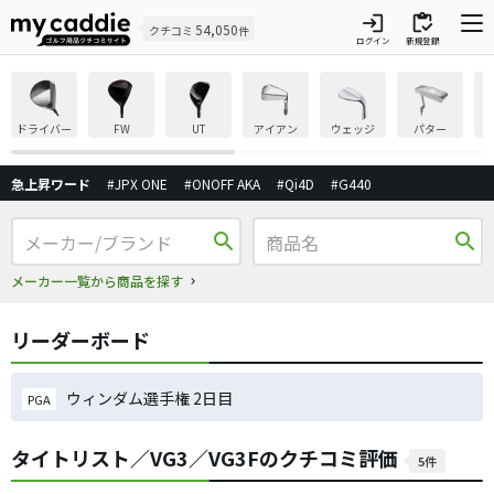
login
inventory
54,050
クチコミ
件
ログイン
新規登録
ドライバー
FW
UT
アイアン
ウェッジ
パター
急上昇ワード
#JPX ONE
#ONOFF AKA
#Qi4D
#G440
search
search
メーカー一覧から商品を探す
リーダーボード
ウィンダム選手権 2日目
PGA
タイトリスト／VG3／VG3Fのクチコミ評価
5件