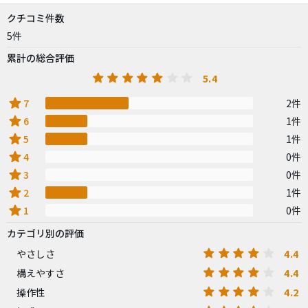
クチコミ件数
5件
累計の総合評価
5.4
star
7
2件
star
6
1件
star
5
1件
star
4
0件
star
3
0件
star
2
1件
star
1
0件
カテゴリ別の評価
4.4
やさしさ
4.4
構えやすさ
4.2
操作性