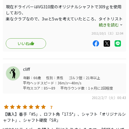
現在ドライバーはVG310度のオリジナルシャフトで309ｇを使用
しており、
楽なクラブなので、3ｗと5ｗを考えていたところ、タイトリスト
試打会があり、このFWの2種類のシャフトを打った。
続きを読む
オリジナルが314ｇでモトーレFが322ｇだが、今のドライバーの
2011/10/1（土）12:04
重量、トルクからして、モトーレFの方が打ち易かった。
オリジナルも当然振りやすいが球がバラついた。
いいね
当然だが、総重量、シャフトの重さ、トルクが違うだけで後は同
じスペックで、方向に大して非常に構えやすいクラブである。
ドライバーが三菱のオリジナルシャフトだからといって、FWも
同じシャフトの方が良いとは限らないので、しっかり試打したほ
cliff
うが良いと思いました。
年齢：66歳
性別：男性
ゴルフ歴：21年以上
試打しないとドライバーと同じシャフトにするところでした。
平均ヘッドスピード：36m/s～40m/s
平均スコア：85～89
平均ラウンド数：1ヶ月に2回程度
2012/2/7（火）00:43
7
【購入】番手「#5」、ロフト角「17.5°」、シャフト「オリジナルシ
ャフト」、シャフト硬度「SR」