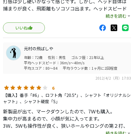
打感は少し硬いかなって感じです。しかし、ヘッド自体は
捕まりが良く、飛距離もソコソコ出ます。ヘッドスピード
が速く、フェアウェイウッドが不得意な方にはオススメで
続きを読む
す。
いいね
元村の飛ばしや
年齢：72歳
性別：男性
ゴルフ歴：21年以上
平均ヘッドスピード：36m/s～40m/s
平均スコア：80～84
平均ラウンド数：1ヶ月に2回程度
2012/4/2（月）17:03
6
【購入】番手「#6」、ロフト角「20.5°」、シャフト「オリジナルシ
ャフト」、シャフト硬度「S」
新製品が出て、マークダウンしたので、7Ｗも購入。
集中力が高まるので、小顔が気に入ってます。
3Ｗ、5Ｗも操作性が良く、狭いホールやロングの第２打、
210ｙ〜220ｙのショートホール重宝しています。
続きを読む