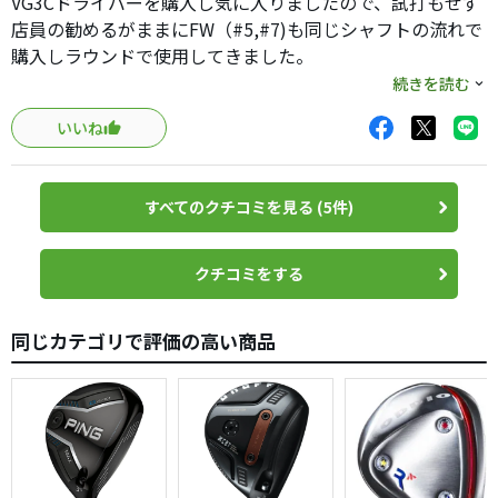
VG3Cドライバーを購入し気に入りましたので、試打もせず
店員の勧めるがままにFW（#5,#7)も同じシャフトの流れで
購入しラウンドで使用してきました。
結果は大正解。
続きを読む
安心してアドレスできること、振ったフィーリングがドラ
いいね
イバーと同じであること、そして球の飛び様も私のイメー
ジしている軽いドローであること、頑張らなくても想定し
た飛距離が出ることなど、私にとって楽に使えるクラブで
すべてのクチコミを見る (5件)
す。ヘッドの打感については、まあ80点と言ったところで
しょうか。本当はもっとバシッというのが好きなのです
が、ヘッドスピードが落ちてきたので仕方ないかもしれま
クチコミをする
せん。コースで結果が良ければ、そんなことは気になるレ
ベルではないです。
同じカテゴリで評価の高い商品
気持ちはアスリート、まだおじさんクラブまでは落とした
くない、、、でも何かにつけて衰えを感じる中高年にはバ
ッチリはまるシリーズだと思います。
ただ、ユーティリティーはロフトピッチが飛び系アイアンの