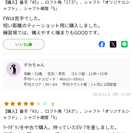
【購入】番手「#5」、ロフト角「17.5°」、シャフト「オリジナルシ
ャフト」、シャフト硬度「S」
FWは苦手でした。
短い距離のティーショット用に購入しました。
練習場では、構えやすく捕まりもGOODです。
いいね
デカちゃん
年齢：52歳
性別：男性
ゴルフ歴：11年～15年
平均ヘッドスピード：46m/s～50m/s
平均スコア：80～84
平均ラウンド数：1ヶ月に1回程度
2012/11/5（月）17:24
5
【購入】番手「#3」、ロフト角「14.5°」、シャフト「オリジナルシ
ャフト」、シャフト硬度「X」
ﾏｰｸﾀﾞｳﾝを中古で購入。持っていたEV-7を差しました。