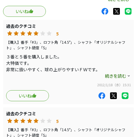
ただ、少し軽めなので、手元に3ｇとヘッドに2ｇ鉛を貼っ
いいね
ていますが、扱いやすいＦＷです。
過去のクチコミ
5
【購入】番手「#3」、ロフト角「14.5°」、シャフト「オリジナルシャフ
ト」、シャフト硬度「S」
３番と５番を購入しました。
大特価です。
非常に扱いやすく、球の上がりやすいＦＷです。
シャフトは、オリジナルでモトーレとＶＧがありますが、前に書
続きを読む
き込んだように、シャフトによって重量が違いますし、振りやす
2012/1/18（水）15:31
さも違ってきますので、先ずはドライバーの重量から考えること
も必要と思います。
いいね
ＦＷが苦手な方は試してみてはいかがでしょう。
過去のクチコミ
5
【購入】番手「#3」、ロフト角「14.5°」、シャフト「オリジナルシャフ
ト」、シャフト硬度「S」