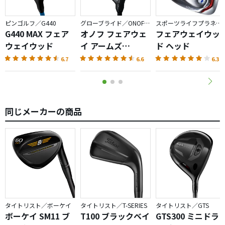
流れになっているため、710CBの流れで910Hを購入しまし
た。
ピンゴルフ／G440
グローブライド／ONOFF AKA
スポーツライフプラネッツ／RODDIO
G440 MAX フェア
オノフ フェアウェ
フェアウェイウッ
ウェイウッド
イ アームズ
ド ヘッド
AKA（2026）
6.7
6.6
6.3
同じメーカーの商品
タイトリスト／ボーケイ
タイトリスト／T-SERIES
タイトリスト／GTS
ボーケイ SM11 ブ
T100 ブラックベイ
GTS300 ミニドラ