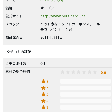
価格
オープン
公式サイト
http://www.bettinardi.jp/
スペック
ヘッド素材：ソフトカーボンスチール
長さ（インチ）：34
商品発売日
2011年7月1日
クチコミの評価
クチコミ件数
0件
累計の総合評価
0.0
star
7
star
6
star
5
star
4
star
3