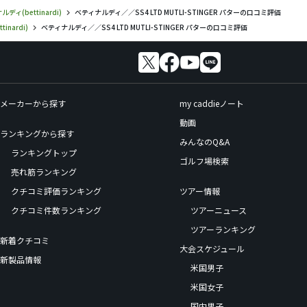
ディ(bettinardi)
ベティナルディ／／SS4 LTD MUTLI-STINGER パターの口コミ評価
inardi)
ベティナルディ／／SS4 LTD MUTLI-STINGER パターの口コミ評価
メーカーから探す
my caddieノート
動画
ランキングから探す
みんなのQ&A
ランキングトップ
ゴルフ場検索
売れ筋ランキング
クチコミ評価ランキング
ツアー情報
クチコミ件数ランキング
ツアーニュース
ツアーランキング
新着クチコミ
大会スケジュール
新製品情報
米国男子
米国女子
国内男子