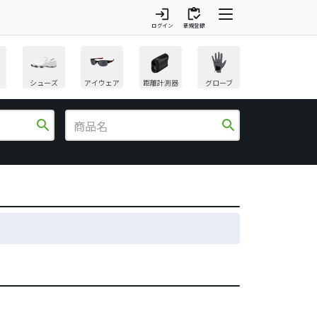
login
inventory
ログイン
新規登録
シューズ
アイウェア
距離計測器
グローブ
search
search