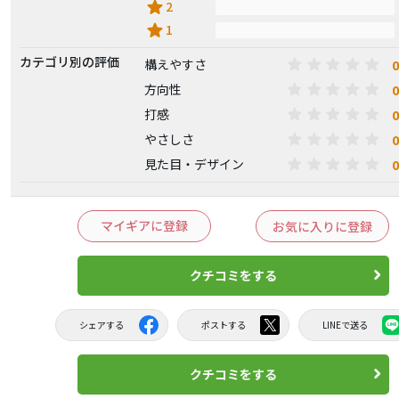
star
2
star
1
カテゴリ別の評価
0
構えやすさ
0
方向性
0
打感
0
やさしさ
0
見た目・デザイン
マイギアに登録
お気に入りに登録
クチコミをする
シェアする
ポストする
LINEで送る
クチコミをする