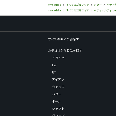
my caddie
すべてのゴルフギア
パター
ベティナル
my caddie
すべてのゴルフギア
ベティナルディ(bett
すべてのギアから探す
カテゴリから製品を探す
ドライバー
FW
UT
アイアン
ウェッジ
パター
ボール
シャフト
グリップ