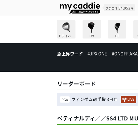
54,053
クチコミ
件
ドライバー
FW
UT
急上昇ワード
#JPX ONE
#ONOFF AKA
リーダーボード
ウィンダム選手権 3日目
LIVE
PGA
ベティナルディ／／SS4 LTD MU