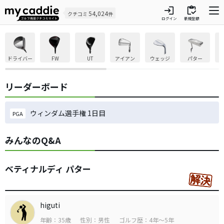
login
inventory
54,024
クチコミ
件
ログイン
新規登録
ドライバー
FW
UT
アイアン
ウェッジ
パター
リーダーボード
ウィンダム選手権 1日目
PGA
みんなのQ&A
ベティナルディ パター
higuti
年齢：35歳
性別：男性
ゴルフ歴：4年～5年