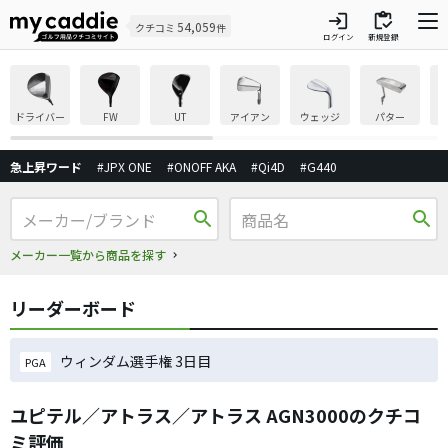
login
inventory
54,059
クチコミ
件
ログイン
新規登録
ドライバー
FW
UT
アイアン
ウェッジ
パター
急上昇ワード
#JPX ONE
#ONOFF AKA
#Qi4D
#G440
search
search
メーカー一覧から商品を探す
リーダーボード
ウィンダム選手権 3日目
PGA
ユピテル／アトラス／アトラス AGN3000のクチコ
ミ評価