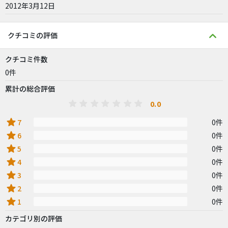
2012年3月12日
クチコミの評価
クチコミ件数
0件
累計の総合評価
0.0
star
7
0件
star
6
0件
star
5
0件
star
4
0件
star
3
0件
star
2
0件
star
1
0件
カテゴリ別の評価