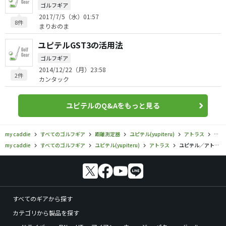
ゴルフギア
2017/7/5（水）01:57
8件
まりおのま
ユピテルGST3の活用法
ゴルフギア
2014/12/22（月）23:58
2件
カンタック
ユピテルのQ&Aをもっと見る
my caddie
すべてのゴルフギア
距離測定器
ユピテル(yupiteru)
アトラス
ユピ
my caddie
すべてのゴルフギア
ユピテル(yupiteru)
アトラス
ユピテル／アトラス／アトラス AGN3000の口コミ評価
すべてのギアから探す
カテゴリから製品を探す