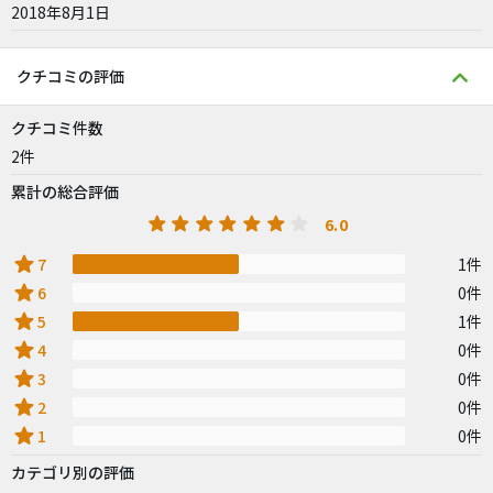
2018年8月1日
クチコミの評価
クチコミ件数
2件
累計の総合評価
6.0
star
7
1件
star
6
0件
star
5
1件
star
4
0件
star
3
0件
star
2
0件
star
1
0件
カテゴリ別の評価