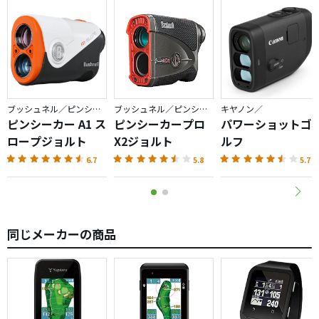
画面は小さいですが、それを感じさせません。
またGPSの捕捉もよく、またみちびきも利用しているため
なのか、知人のレーザー計測器と比べてもほぼ変わらない
数字をレーザーより早く出してくれます。
ブッシュネル／ピンシーカー
ブッシュネル／ピンシーカー
キヤノン／
カートでホール間を移動中に次のホールのピンポジション
ピンシーカー A1 ス
ピンシーカープロ
パワーショットゴ
を入れておけば、ピンまでの距離も瞬時に表示されますの
ロープジョルト
X2ジョルト
ルフ
で、プレイファストにも役立つと思います。
6.7
5.8
5.7
なお、高低差データが有るコースは高低差も表示されます
し、競技モード的に高低差表示を消しておくことも可能で
す。
同じメーカーの商品
それ以外にもOBデータが有る場合はOBの位置表示が、ま
たボタン一つで打点入力をしてそこからの距離を測ったり
（飛距離計測が可能）、当然任意の2箇所の距離も測れま
す。