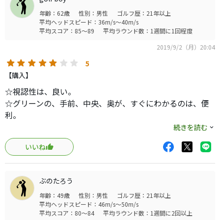
年齢：62歳
性別：男性
ゴルフ歴：21年以上
平均ヘッドスピード：36m/s～40m/s
平均スコア：85～89
平均ラウンド数：1週間に1回程度
2019/9/2（月）20:04
5
【購入】
☆視認性は、良い。
☆グリーンの、手前、中央、奥が、すぐにわかるのは、便
利。
★自動検索にすると、時間がかかることが多い。
続きを読む
★ホールを、間違って、表示することが、コースによってあ
いいね
る。
★やはり、重い。
☆画面が、大きいので、見やすい。
ぶのたろう
★電池の持ちが、良くない。
年齢：49歳
性別：男性
ゴルフ歴：21年以上
★コースによって、高低差が出ない。
平均ヘッドスピード：46m/s～50m/s
平均スコア：80～84
平均ラウンド数：1週間に2回以上