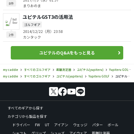
8件
まりおのま
ユピテルGST3の活用法
ゴルフギア
2014/12/22（月）23:58
2件
カンタック
ユピテルのQ&Aをもっと見る
my caddie
すべてのゴルフギア
距離測定器
ユピテル(yupiteru)
Yupiteru GOLF
my caddie
すべてのゴルフギア
ユピテル(yupiteru)
Yupiteru GOLF
ユピテル／Yupiteru GOLF／YGN6200の口コミ評価
すべてのギアから探す
カテゴリから製品を探す
ドライバー
FW
UT
アイアン
ウェッジ
パター
ボール
シャフト
グリップ
シューズ
アイウェア
距離計測器