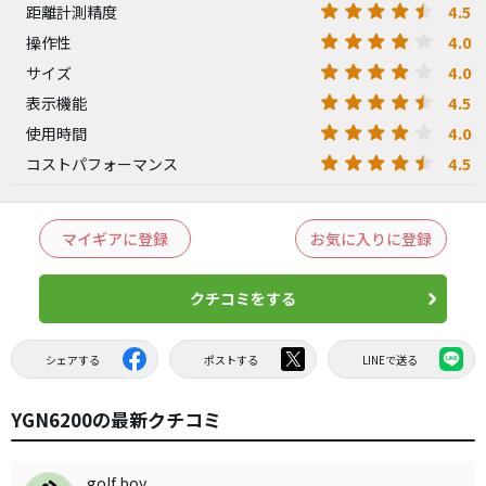
4.5
距離計測精度
4.0
操作性
4.0
サイズ
4.5
表示機能
4.0
使用時間
4.5
コストパフォーマンス
マイギアに登録
お気に入りに登録
クチコミをする
シェアする
ポストする
LINEで送る
YGN6200の最新クチコミ
golf boy