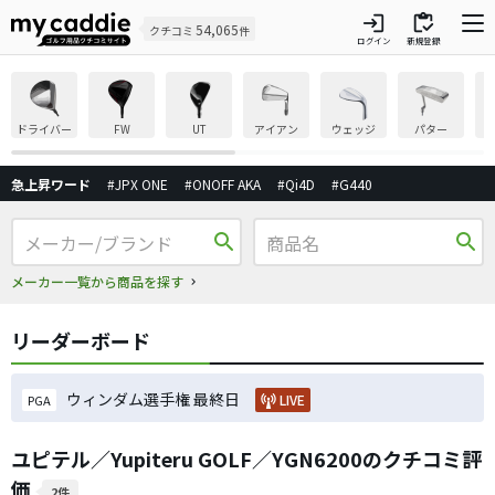
login
inventory
54,065
クチコミ
件
ログイン
新規登録
ドライバー
FW
UT
アイアン
ウェッジ
パター
急上昇ワード
#JPX ONE
#ONOFF AKA
#Qi4D
#G440
search
search
メーカー一覧から商品を探す
リーダーボード
ウィンダム選手権 最終日
LIVE
PGA
ユピテル／Yupiteru GOLF／YGN6200のクチコミ評
価
2件