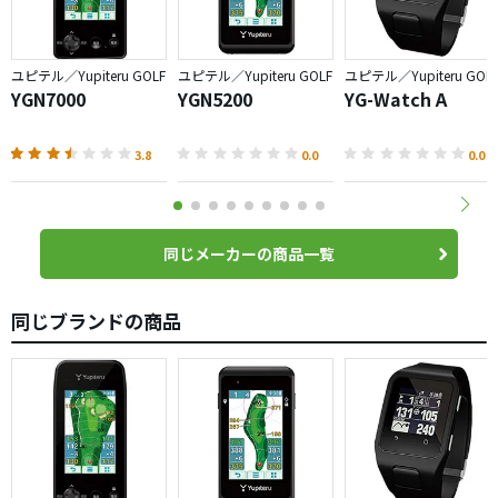
唯一の欠点といえば、スコア入力機能。私の場合、スコア
やOB数等のラウンドログは、プライベートラウンドではス
ユピテル／Yupiteru GOLF
ユピテル／Yupiteru GOLF
ユピテル／Yupiteru GOL
マホで全て入力、競技ではスコアカードにつけるようにし
YGN7000
YGN5200
YG-Watch A
ているので気にはしていませんが、打点入力ボタンを入れ
ることで自動的に入力されます。
3.8
0.0
0.0
しかしパター数なども同様なため、かえって遅くなったり
することも有るので、スマホアプリのような入力方法に改
善すべきだとは思います。
同じメーカーの商品一覧
何れにせよ自分の正確な飛距離を計測したり、距離感を養
同じブランドの商品
うための距離計測、当然ながらコース攻略のお供として、
とても優れていると思いますし、一般的な通販などでの販
売価格から見ると、コストパフォマンスはピカイチだと思
っています。
スマホアプリ、他社製品を利用してきての感想でした。