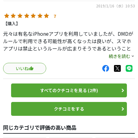
2019/1/16（水）10:53
7
【購入】
元々は有名なiPhoneアプリを利用していましたが、DMDが
ルールで利用できる可能性が高くなったは良いが、スマホ
アプリは禁止というルールが広まりそうであるということ
から専用機を購入。
続きを読む
当初購入した、他社のレイアウト表示モデルだと操作性が
いいね
悪く、また表示性能やGPSの捕捉が遅かったりと、使わな
いほうがましという状況でした。
すべてのクチコミを見る (2件)
たまたま某ショッピングサイトでセール販売をしていたの
です購入をしてみたのですが、正直言うととてもおすすめ
です。
クチコミをする
まずは背景が白という点が非常に視認性がよく、サングラ
同じカテゴリで評価の高い商品
スをかけていても特に問題はありません。またコース内の
居場所で自動的にズームもされるため、スマホに比べると