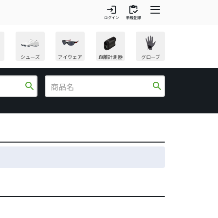
login
inventory
ログイン
新規登録
シューズ
アイウェア
距離計測器
グローブ
search
search