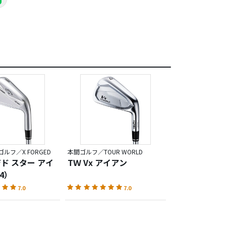
ルフ／X FORGED
本間ゴルフ／TOUR WORLD
ジド スター アイ
TＷ Vx アイアン
4）
7.0
7.0