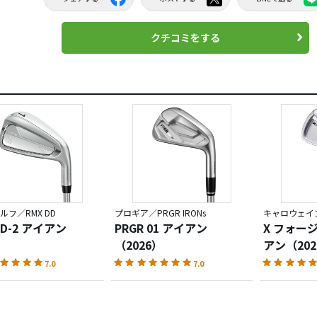
クチコミをする
ルフ／RMX DD
プロギア／PRGR IRONs
キャロウェイゴ
DD-2 アイアン
PRGR 01 アイアン
X フォー
（2026）
アン（202
7.0
7.0