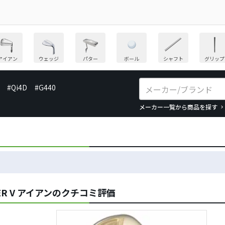
アイアン
ウェッジ
パター
ボール
シャフト
グリップ
#Qi4D
#G440
メーカー一覧から商品を探す
ER V アイアンのクチコミ評価