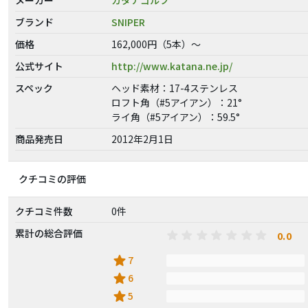
ブランド
SNIPER
価格
162,000円（5本）～
公式サイト
http://www.katana.ne.jp/
スペック
ヘッド素材：17-4ステンレス
ロフト角（#5アイアン）：21°
ライ角（#5アイアン）：59.5°
商品発売日
2012年2月1日
クチコミの評価
クチコミ件数
0件
累計の総合評価
0.0
star
7
star
6
star
5