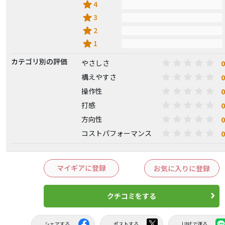
star
4
star
3
star
2
star
1
カテゴリ別の評価
0
やさしさ
0
構えやすさ
0
操作性
0
打感
0
方向性
0
コストパフォーマンス
マイギアに登録
お気に入りに登録
クチコミをする
シェアする
ポストする
LINEで送る