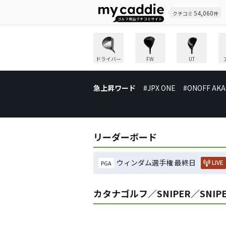
54,060
クチコミ
件
ドライバー
FW
UT
急上昇ワード
#JPX ONE
#ONOFF AKA
リーダーボード
ウィンダム選手権 最終日
LIVE
PGA
カタナゴルフ／SNIPER／SNIP