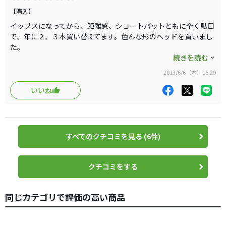
コマーシャルでバッバとメイハンがやっていますが、本当
に1ｍ前後のパターが良く入るようになりました。少し芯か
【購入】
ら外れても転がりがそんなに変わりません。
イップスになってから、距離感、ショートパットともに全く駄目
コスッタと思ったパッティングがそれなりに転がってカッ
で、年に２、３本買い替えてます。色んな形のヘッドを買いまし
た。
プに届きます。
これはトゥ＆ヒールバランスで、フェースバランスのように真っ
続きを読む
今までにキャメロンやベティなど何十本と買い替えてきた
直ぐ引いて真っ直ぐ出しても、イントゥインでも合うパターと聞
パターの悩みが解決しそうな気がします。
2013/6/6（木）15:29
いて購入しました。本当のピンに回帰したわけです。
ショートパットの時に、固まって手や膝が震えるイップス
調整不能のもので、３４インチです（いままでは３２か３３を購
いいね
も治ってきそうです。
入）。
パターで悩んでいる方、一度転がしてみてはどうでしょ
重量が５００ｇ以上あり、真っ直ぐ引いて真っ直ぐ出さなければ
う。
いけないという意識を持たず、自然体で振り子のようにストロー
クでき、距離感やショートパットも俄然よくなりました。
すべてのクチコミを見る (6件)
今までは余りにも真っ直ぐ引いて真っ直ぐ出すという意識が強す
ぎたこともあります。
３４インチにしたのも良かったかもしれません。自分も含めてパ
クチコミをする
ットに自信がなくなると短いパターを使いがちになる傾向がある
ようだと思いますが、思い切って長めにして良かったと思いま
す。
同じカテゴリで評価の高い商品
転がり、打感も良くコスパは良いと思います。