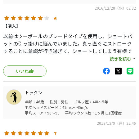
2016/12/28（水）02:32
6
【購入】
以前はツーボールのプレードタイプを使用し、ショートパ
ットの引っ掛けに悩んでいました。真っ直ぐにストローク
することに意識が行き過ぎて、ショートしてしまう有様で
した…
続きを読む
やっぱりパターは、自分の意思でしっかりストロークしな
いいね
いといけないことに気づき、中古でしたが購入をしまし
た。
このパターで、50cn位の距離を徹底的に練習しました。球
トックン
の転がり方も含めて、納得いくストロークが出来るまで試
年齢：46歳
性別：男性
ゴルフ歴：4年～5年
行錯誤を繰り返しました。このパターのおかげで、オート
平均ヘッドスピード：41m/s～45m/s
マチックにストロークことが如何に曖昧なのかを教えてく
平均スコア：90～99
平均ラウンド数：1ヶ月に1回程度
れました。今は自分の意思で、納得いくストロークをして
2013/12/9（月）22:46
います。
また、長さを調整出来るタイプは、グリップとフェイス面
7