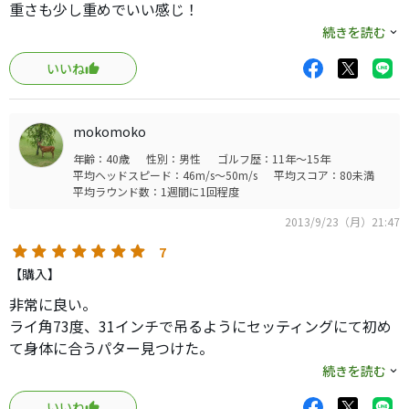
重さも少し重めでいい感じ！
グリップは自分には合っていないのかイマイチです。
続きを読む
少し太めなので交換するとよくなりました。
いいね
mokomoko
年齢：40歳
性別：男性
ゴルフ歴：11年～15年
平均ヘッドスピード：46m/s～50m/s
平均スコア：80未満
平均ラウンド数：1週間に1回程度
2013/9/23（月）21:47
7
【購入】
非常に良い。
ライ角73度、31インチで吊るようにセッティングにて初め
て身体に合うパター見つけた。
買うなら必ずフィッティングした方がいいがした場合は抜
続きを読む
群に良い。
いいね