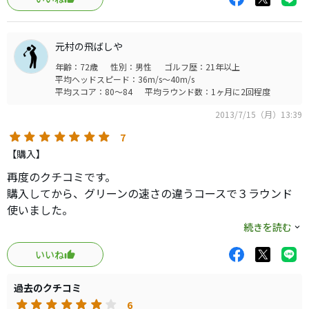
大体170センチ以下の人間に34インチとか長すぎてた。
元村の飛ばしや
年齢：72歳
性別：男性
ゴルフ歴：21年以上
平均ヘッドスピード：36m/s～40m/s
平均スコア：80～84
平均ラウンド数：1ヶ月に2回程度
2013/7/15（月）13:39
7
【購入】
再度のクチコミです。
購入してから、グリーンの速さの違うコースで３ラウンド
使いました。
やっと、距離感、方向性ともに満足のいくパターに出会え
続きを読む
ました。
いいね
長さの調整機能が付いていないもので、３４インチです。
打感はソフトで、ヘッドが少し効いており、転がりが2,3転
過去のクチコミ
び違う感じです。
6