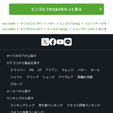
ピンゴルフのQ&Aをもっと見る
my caddie
すべてのゴルフギア
パター
ピンゴルフ(ping)
スコッツデールTR
my caddie
すべてのゴルフギア
ピンゴルフ(ping)
スコッツデールTR
ピンゴルフ／スコッツデールTR／スコッツデールTR ANSER2の口コミ評価
すべてのギアから探す
カテゴリから製品を探す
ドライバー
FW
UT
アイアン
ウェッジ
パター
ボール
シャフト
グリップ
シューズ
アイウェア
距離計測器
グローブ
メーカーから探す
ランキングから探す
ランキングトップ
売れ筋ランキング
クチコミ評価ランキング
クチコミ件数ランキング