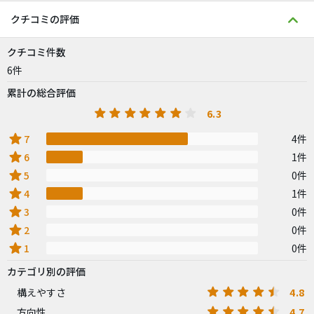
クチコミの評価
クチコミ件数
6件
累計の総合評価
6.3
star
7
4件
star
6
1件
star
5
0件
star
4
1件
star
3
0件
star
2
0件
star
1
0件
カテゴリ別の評価
4.8
構えやすさ
4.7
方向性