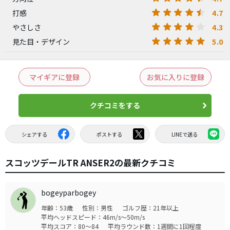
4.7
打感
4.3
やさしさ
5.0
見た目・デザイン
マイギアに登録
お気に入りに登録
クチコミをする
シェアする
ポストする
LINEで送る
スコッツデールTR ANSER2の最新クチコミ
bogeyparbogey
年齢：53歳
性別：男性
ゴルフ歴：21年以上
平均ヘッドスピード：46m/s～50m/s
平均スコア：80～84
平均ラウンド数：1週間に1回程度