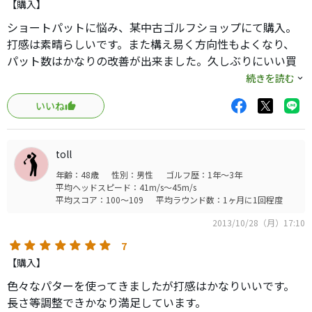
のズレを納得するまで調整が出来るメリットを感じていま
【購入】
す。
ショートパットに悩み、某中古ゴルフショップにて購入。
他のパターは、挿して固まったら何も出来ませんから。
打感は素晴らしいです。また構え易く方向性もよくなり、
何十本と買い替えてきた私ですが、このパターでずーっと
パット数はかなりの改善が出来ました。久しぶりにいい買
やって行こうと決めました。
い物が出来ました。ちなみにショートパットは今のところ
続きを読む
完璧です。
最後に、ルール上の問題があるので、競技に参加されてい
いいね
る方は注意が必要です。それは、純正グリップとスーパー
ストローク以外のグリップを挿すと、違反になってしまう
可能性があるとのことです。
toll
2ヶ所のショップを通して、PINGジャパンに確認をとっても
年齢：48歳
性別：男性
ゴルフ歴：1年～3年
らって同じ答えだったので間違いないと思います。
平均ヘッドスピード：41m/s～45m/s
平均スコア：100～109
平均ラウンド数：1ヶ月に1回程度
2013/10/28（月）17:10
7
【購入】
色々なパターを使ってきましたが打感はかなりいいです。
長さ等調整できかなり満足しています。