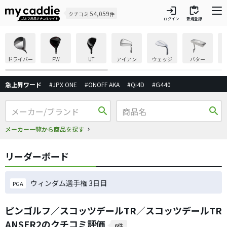
login
inventory
54,059
クチコミ
件
ログイン
新規登録
ドライバー
FW
UT
アイアン
ウェッジ
パター
急上昇ワード
#JPX ONE
#ONOFF AKA
#Qi4D
#G440
search
search
メーカー一覧から商品を探す
リーダーボード
ウィンダム選手権 3日目
PGA
ピンゴルフ／スコッツデールTR／スコッツデールTR
ANSER2のクチコミ評価
6件