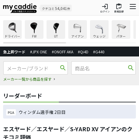
login
inventory
54,041
クチコミ
件
ログイン
新規登録
ドライバー
FW
UT
アイアン
ウェッジ
パター
急上昇ワード
#JPX ONE
#ONOFF AKA
#Qi4D
#G440
search
search
メーカー一覧から商品を探す
リーダーボード
ウィンダム選手権 2日目
PGA
エスヤード／エスヤード／S-YARD XV アイアンのク
チコミ評価