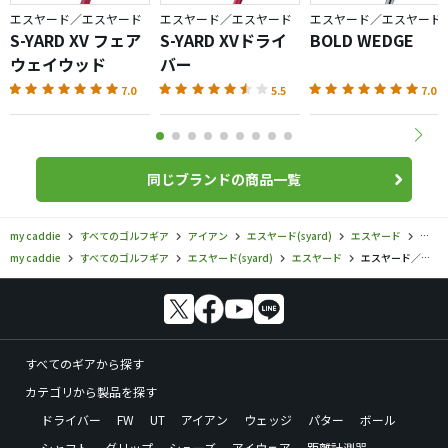
エスヤード／エスヤード
エスヤード／エスヤード
エスヤード／エスヤード
S-YARD XV フェア
S-YARD XVドライ
BOLD WEDGE
ウェイウッド
バー
7.0
5.5
7.0
同じブランドの商品一覧
my caddie
すべてのゴルフギア
アイアン
エスヤード(syard)
エスヤード
エスヤ
my caddie
すべてのゴルフギア
エスヤード(syard)
エスヤード
エスヤード／エスヤード／S-YARD XV アイアンの口コミ評価
すべてのギアから探す
カテゴリから製品を探す
ドライバー
FW
UT
アイアン
ウェッジ
パター
ボール
シャフト
グリップ
シューズ
アイウェア
距離計測器