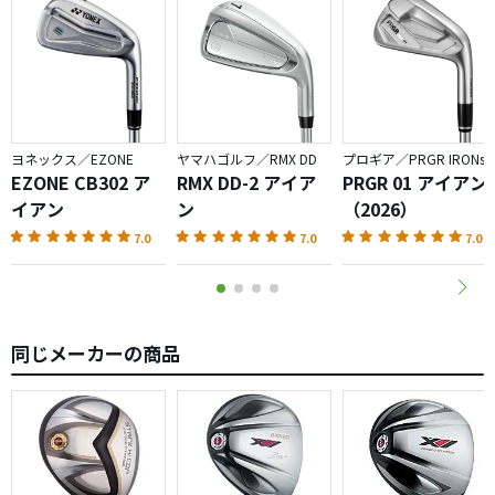
ヨネックス／EZONE
ヤマハゴルフ／RMX DD
プロギア／PRGR IRONs
EZONE CB302 ア
RMX DD-2 アイア
PRGR 01 アイアン
イアン
ン
（2026）
7.0
7.0
7.0
同じメーカーの商品