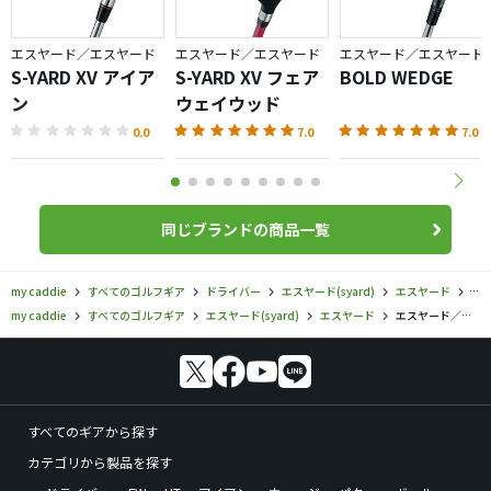
エスヤード／エスヤード
エスヤード／エスヤード
エスヤード／エスヤード
S-YARD XV アイア
S-YARD XV フェア
BOLD WEDGE
ン
ウェイウッド
0.0
7.0
7.0
同じブランドの商品一覧
my caddie
すべてのゴルフギア
ドライバー
エスヤード(syard)
エスヤード
エス
my caddie
すべてのゴルフギア
エスヤード(syard)
エスヤード
エスヤード／エスヤード／S-YARD XVドライバーの口コミ評価
すべてのギアから探す
カテゴリから製品を探す