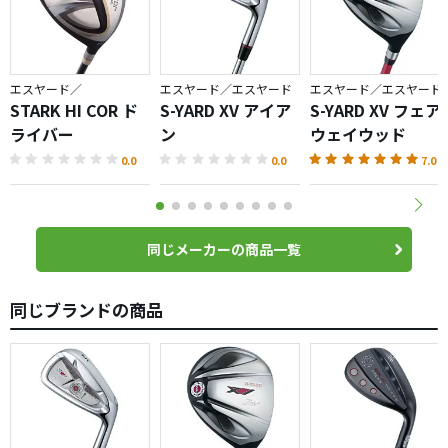
テーションを抑えるように打ったところ、若干のプッシュ
アウト→ややフェード、の弾道になりました。
試しに同伴者にも打ってもらいましたが、やはり強烈なフ
エスヤード／
エスヤード／エスヤード
エスヤード／エスヤード
ックがかかってました。
STARK HI COR ド
S-YARD XV アイア
S-YARD XV フェア
ライバー
ン
ウェイウッド
見た目は「左を恐がらなくてすみそう」なのですが、実際
0.0
0.0
7.0
には「右を怖がる必要性ゼロ」という感じです。
シャフトは悪くなさそう（RAMBAX製）なのですが、ウェ
ートか何かでフェースターンしやすいように設計されてい
るのでしょうか・・？
同じメーカーの商品一覧
スライスに悩む方にはお勧めのドライバーだと思います。
同じブランドの商品