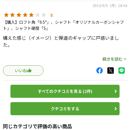
某ゴ○フ○ー○ナ○では人気が無いとか色々言われ散々で
2013/9/9（月）18:54
したが、飛距離も平均で280yd近く飛んでいたので、もしご
興味のある方は某ゴ○フ○ー○ナ○で9000台からあります
5
ので購入してみられても損はないと思います！！
【購入】ロフト角「9.5°」、シャフト「オリジナルカーボンシャフ
クラブ試打記事では、300yd超えたライターさんも居たので
ト」、シャフト硬度「S」
ヘッドスピードに自信がある方は是非！！
構えた感じ（イメージ）と弾道のギャップに戸惑いまし
た。
※ バランス D2、総重量 315g、45.25inch ： シャフト貼付
続きを読む
ラベルより
いいね
【見た目・構えた感じ】
厚みがあり、ディープフェースです。420〜430ccくらいし
すべてのクチコミを見る (2件)
か無いのでは？というくらい引き締まって見えます。
クラウンが艶消しブラックで上品、軟らかそう。
いかにも「左を気にせず叩ける」というムード満点です。
クチコミをする
【打感・音】
同じカテゴリで評価の高い商品
非常に軟らかくて音も静か、見た目で湧いてくるイメージ