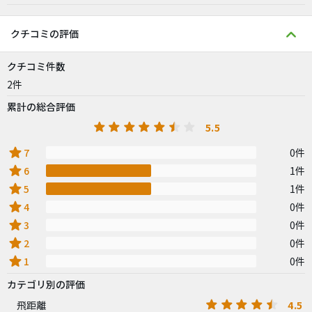
クチコミの評価
クチコミ件数
2件
累計の総合評価
5.5
star
7
0件
star
6
1件
star
5
1件
star
4
0件
star
3
0件
star
2
0件
star
1
0件
カテゴリ別の評価
4.5
飛距離