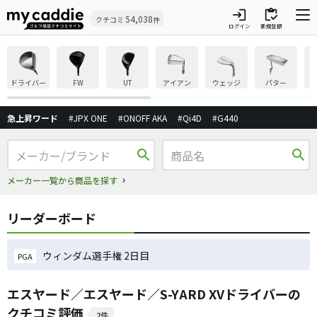
login
inventory
54,038
クチコミ
件
ログイン
新規登録
ドライバー
FW
UT
アイアン
ウェッジ
パター
急上昇ワード
#JPX ONE
#ONOFF AKA
#Qi4D
#G440
search
search
メーカー一覧から商品を探す
リーダーボード
ウィンダム選手権 2日目
PGA
エスヤード／エスヤード／S-YARD XVドライバーの
クチコミ評価
2件