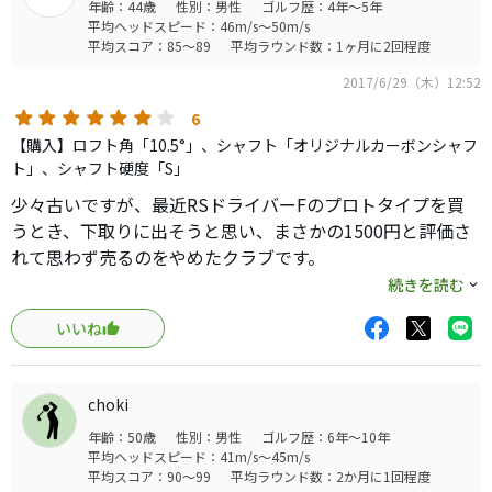
年齢：44歳
性別：男性
ゴルフ歴：4年～5年
平均ヘッドスピード：46m/s～50m/s
平均スコア：85～89
平均ラウンド数：1ヶ月に2回程度
2017/6/29（木）12:52
6
【購入】ロフト角「10.5°」、シャフト「オリジナルカーボンシャフ
ト」、シャフト硬度「S」
少々古いですが、最近RSドライバーFのプロトタイプを買
うとき、下取りに出そうと思い、まさかの1500円と評価さ
れて思わず売るのをやめたクラブです。
XR16PROの前に使っていたクラブで、RSがあまりにも良い
続きを読む
のでサブドライバーにもなれなくなってしまいました。
いいね
ただ所有していた歴代のドライバーの中（RSF2016を除
く）では飛距離性能ナンバー１、小ぶりで形もつかまりも
大変良く気に入っていました。
choki
フジクラ製のオリジナルシャフトもトルクが3.2と結構ハー
年齢：50歳
性別：男性
ゴルフ歴：6年～10年
ドで、一般のオリジナルシャフトと一線を画しており珍し
平均ヘッドスピード：41m/s～45m/s
くリシャフトせず使用していました。
平均スコア：90～99
平均ラウンド数：2か月に1回程度