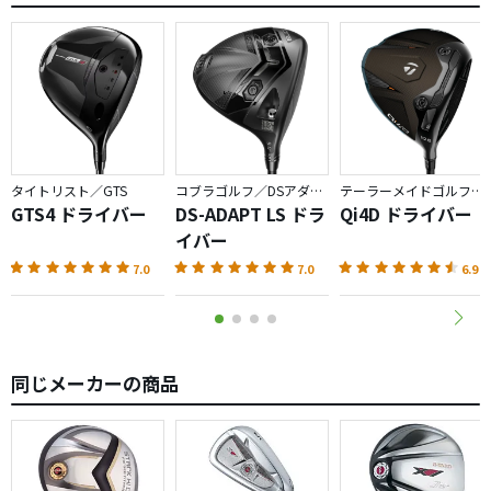
のままでした。
【価格】
ちょっと高級すぎかな・・という価格設定です。
【弾道】
中弾道です。
タイトリスト／GTS
コブラゴルフ／DSアダプト
テーラーメイドゴルフ／Qi4D
エースドライバー（44.75インチ）より 0.5インチ長いこと
GTS4 ドライバー
DS-ADAPT LS ドラ
Qi4D ドライバー
も手伝ってか、飛距離は10〜20ヤード稼げました。
イバー
7.0
7.0
6.9
【方向性】
実はこの『方向性』に戸惑ったのですが・・
全てにおいてフック系の球筋になりました。
振り遅れ気味にスライスを打とうとしても、ややプッシュ
同じメーカーの商品
アウトの出玉になり、フェアウェイの右端にしぶとく残っ
ている感じでした。
右ドッグレッグのホールでは、一か八かでフェースを30°く
らい開き、右手を上から被せ気味に握ってフェースのロー