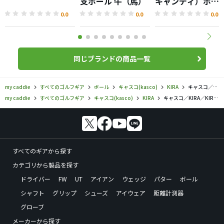
支ボール 牛（馬）
キャンディ）ボー
ル
0.0
0.0
0.0
同じブランドの商品一覧
my caddie
すべてのゴルフギア
ボール
キャスコ(kasco)
KIRA
キャスコ／KIRA／KIRA Sweetの口コミ評価
my caddie
すべてのゴルフギア
キャスコ(kasco)
KIRA
キャスコ／KIRA／KIRA Sweetの口コミ評価
すべてのギアから探す
カテゴリから製品を探す
ドライバー
FW
UT
アイアン
ウェッジ
パター
ボール
シャフト
グリップ
シューズ
アイウェア
距離計測器
グローブ
メーカーから探す