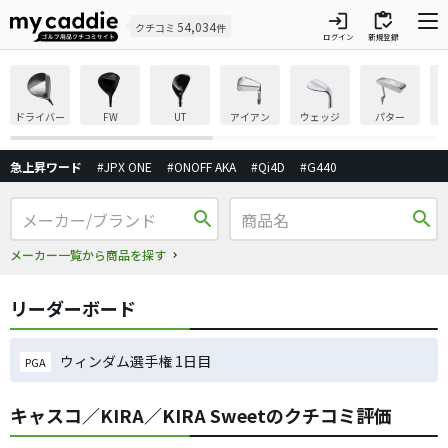
login
inventory
54,034
クチコミ
件
ログイン
新規登録
ドライバー
FW
UT
アイアン
ウェッジ
パター
急上昇ワード
#JPX ONE
#ONOFF AKA
#Qi4D
#G440
search
search
メーカー一覧から商品を探す
リーダーボード
ウィンダム選手権 1日目
PGA
キャスコ／KIRA／KIRA Sweetのクチコミ評価