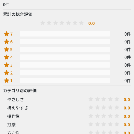
0件
累計の総合評価
0.0
star
7
0件
star
6
0件
star
5
0件
star
4
0件
star
3
0件
star
2
0件
star
1
0件
カテゴリ別の評価
0.0
やさしさ
0.0
構えやすさ
0.0
操作性
0.0
打感
0.0
方向性