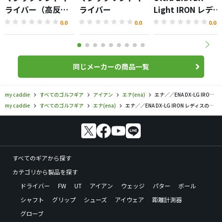
ライバー（高反
ライバー
Light IRON レディ
発）
ス
0.0
0.0
0.0
同じメーカーの商品一覧
my caddie
すべてのゴルフギア
アイアン
エナ(ena)
エナ／／ENA DX-LG IRON レディスの口コミ評価
my caddie
すべてのゴルフギア
エナ(ena)
エナ／／ENA DX-LG IRON レディスの口コミ評価
すべてのギアから探す
カテゴリから製品を探す
ドライバー
FW
UT
アイアン
ウェッジ
パター
ボール
シャフト
グリップ
シューズ
アイウェア
距離計測器
グローブ