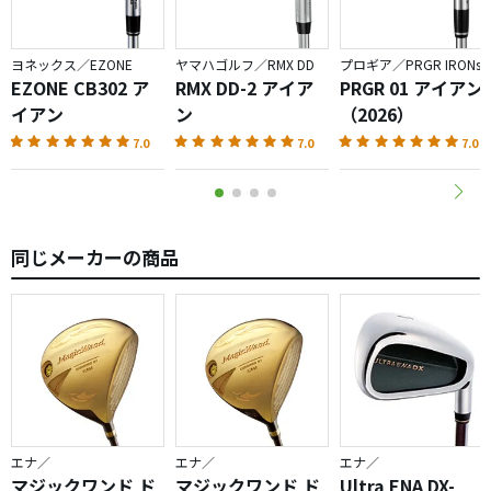
ヨネックス／EZONE
ヤマハゴルフ／RMX DD
プロギア／PRGR IRONs
EZONE CB302 ア
RMX DD-2 アイア
PRGR 01 アイアン
イアン
ン
（2026）
7.0
7.0
7.0
同じメーカーの商品
エナ／
エナ／
エナ／
マジックワンド ド
マジックワンド ド
Ultra ENA DX-