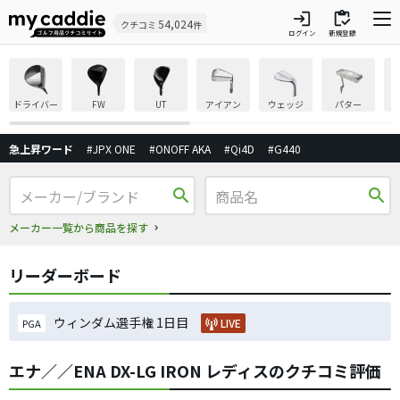
login
inventory
54,024
クチコミ
件
ログイン
新規登録
ドライバー
FW
UT
アイアン
ウェッジ
パター
急上昇ワード
#JPX ONE
#ONOFF AKA
#Qi4D
#G440
search
search
メーカー一覧から商品を探す
リーダーボード
ウィンダム選手権 1日目
LIVE
PGA
エナ／／ENA DX-LG IRON レディスのクチコミ評価