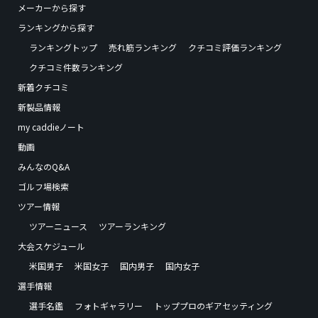
メーカーから探す
ランキングから探す
ランキングトップ
売れ筋ランキング
クチコミ評価ランキング
クチコミ件数ランキング
新着クチコミ
新製品情報
my caddieノート
動画
みんなのQ&A
ゴルフ場検索
ツアー情報
ツアーニュース
ツアーランキング
大会スケジュール
米国男子
米国女子
国内男子
国内女子
選手情報
選手名鑑
フォトギャラリー
トッププロのギアセッティング