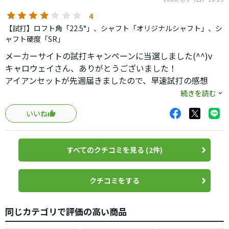
思いクラブをゆっくり振りたい人には合ってます。
4
日本仕様のカーボンやＮＳプロのシャフトなら意外と打ち
【試打】ロフト角「22.5°」、シャフト「オリジナルシャフト」、シ
やすいのかも。
ャフト硬度「SR」
メーカーサイトの試打キャンペーンに当選しました(^^)v
キャロウェイさん、ありがとうございました！
アイアンセットが先週届きましたので、早速試打の感想
を・・・。
続きを読む
いいね
まずはクラブフェースの大きさにびっくりしました。
初心者〜中級者までの方には、非常に構えやすく安心感が
あるのでは。
すべてのクチコミを見る (2件)
打感については好みがあると思いますが、個人的には弾き
感が強く、
フェースに吸い付くような感じは受けませんでしたので、
クチコミをする
イマイチかな。
そのため、いままで使っていたアイアンと比較して、手の感
同じカテゴリで評価の高い商品
触と
飛距離・高さのイメージが違います。。