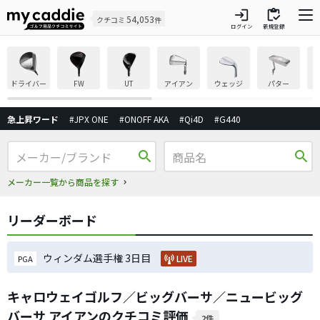
login
inventory
54,053
クチコミ
件
ログイン
新規登録
ドライバー
FW
UT
アイアン
ウェッジ
パター
急上昇ワード
#JPX ONE
#ONOFF AKA
#Qi4D
#G440
search
search
メーカー一覧から商品を探す
リーダーボード
ウィンダム選手権 3日目
LIVE
PGA
キャロウェイゴルフ／ビッグバーサ／ニュービッグ
バーサ アイアンのクチコミ評価
2件