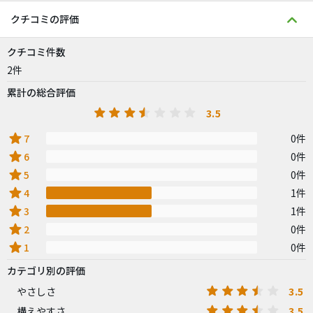
クチコミの評価
クチコミ件数
2件
累計の総合評価
3.5
star
7
0件
star
6
0件
star
5
0件
star
4
1件
star
3
1件
star
2
0件
star
1
0件
カテゴリ別の評価
3.5
やさしさ
3.5
構えやすさ