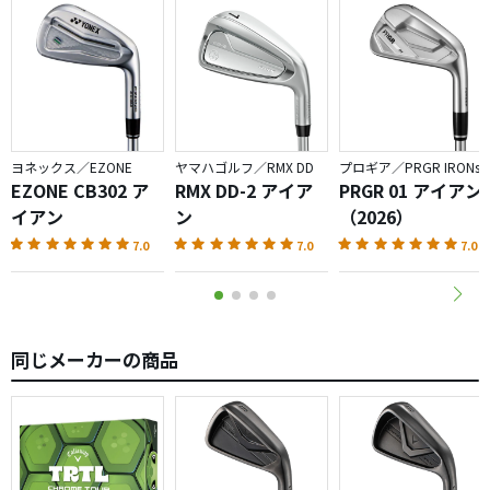
けど、決して難しくなく、飛距離、高さはやさしく出せる
ものですよ！
さらに、５番アイアンにはその形状にもっとびっくりです
(&gt;_&lt;)
ソールが分厚いです！！！
ヨネックス／EZONE
ヤマハゴルフ／RMX DD
プロギア／PRGR IRONs
やはり初心向けには、ダフらず滑ってくれるので扱いよさ
EZONE CB302 ア
RMX DD-2 アイア
PRGR 01 アイアン
そうですね。
イアン
ン
（2026）
7.0
7.0
7.0
スペック的に、軽量スチールにしとけばよかったか
な、、、と
自省してます。。。
欲を言えば、FTアイアンの試打キャンペーンに当選したか
同じメーカーの商品
った(笑)。
非常に興味があります！！
いずれにせよ、キャロウェイさんの今後の益々のご活躍?!
を