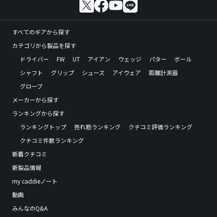
すべてのギアから探す
カテゴリから製品を探す
ドライバー
FW
UT
アイアン
ウェッジ
パター
ボール
シャフト
グリップ
シューズ
アイウェア
距離計測器
グローブ
メーカーから探す
ランキングから探す
ランキングトップ
売れ筋ランキング
クチコミ評価ランキング
クチコミ件数ランキング
新着クチコミ
新製品情報
my caddieノート
動画
みんなのQ&A