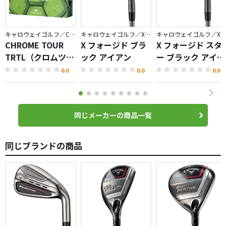
祈念してます♪
キャロウェイゴルフ／CHROME
キャロウェイゴルフ／X FORGED
キャロウェイゴルフ／X FORGED
CHROME TOUR
X フォージド ブラ
X フォージド スタ
TRTL（クロムツア
ック アイアン
ー ブラック アイア
ータートル）ボー
ン
0.0
0.0
0.0
ル
同じメーカーの商品一覧
同じブランドの商品