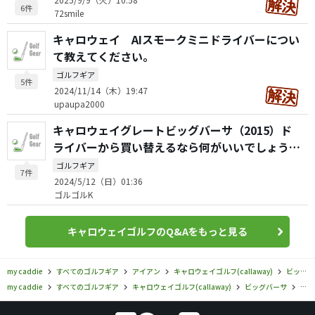
6件
72smile
キャロウェイ AIスモークミニドライバーについ
て教えてください。
ゴルフギア
5件
2024/11/14（木）19:47
upaupa2000
キャロウェイグレートビッグバーサ（2015）ド
ライバーから買い替えるなら何がいいでしょう
か？
ゴルフギア
7件
2024/5/12（日）01:36
ゴルゴルK
キャロウェイゴルフのQ&Aをもっと見る
my caddie
すべてのゴルフギア
アイアン
キャロウェイゴルフ(callaway)
ビッグバーサ
my caddie
すべてのゴルフギア
キャロウェイゴルフ(callaway)
ビッグバーサ
キャ