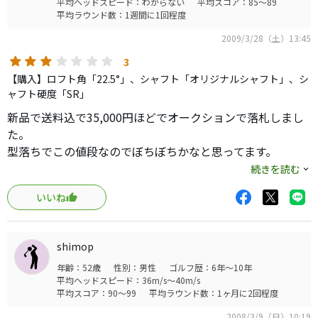
平均ヘッドスピード：わからない
平均スコア：85～89
平均ラウンド数：1週間に1回程度
2009/3/28（土）13:45
3
【購入】ロフト角「22.5°」、シャフト「オリジナルシャフト」、シ
ャフト硬度「SR」
新品で送料込で35,000円ほどでオークションで落札しまし
た。
型落ちでこの値段なのでぼちぼちかなと思ってます。
５番アイアンの重量が４３０ｇ。
続きを読む
ＵＳ仕様なのでかなり重く感じます。
いいね
フレックスはＵＮＩフレックス（ＳＲ）ですが重さからく
る硬い感じは慣れるまで多少時間がかかりそう。
shimop
ソールが厚いので刺さりづらそう。
年齢：52歳
性別：男性
ゴルフ歴：6年～10年
平均ヘッドスピード：36m/s～40m/s
ＵＳ仕様のスチールシャフトは決して優しいモデルではな
平均スコア：90～99
平均ラウンド数：1ヶ月に2回程度
いと思う。
2008/3/9（日）10:19