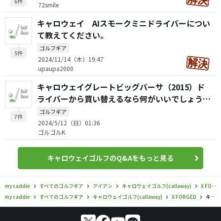
6件
72smile
キャロウェイ AIスモークミニドライバーについ
て教えてください。
ゴルフギア
5件
2024/11/14（木）19:47
upaupa2000
キャロウェイグレートビッグバーサ（2015）ド
ライバーから買い替えるなら何がいいでしょう
か？
ゴルフギア
7件
2024/5/12（日）01:36
ゴルゴルK
キャロウェイゴルフのQ&Aをもっと見る
my caddie
すべてのゴルフギア
アイアン
キャロウェイゴルフ(callaway)
X FORGED
my caddie
すべてのゴルフギア
キャロウェイゴルフ(callaway)
X FORGED
キャロウェイゴルフ／X FORGED／X フォージド アイアン（2017）の口コミ評価