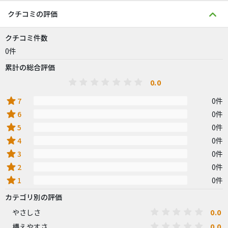
クチコミの評価
クチコミ件数
0件
累計の総合評価
0.0
star
7
0件
star
6
0件
star
5
0件
star
4
0件
star
3
0件
star
2
0件
star
1
0件
カテゴリ別の評価
0.0
やさしさ
0.0
構えやすさ