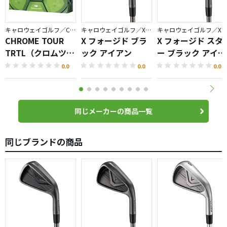
キャロウェイゴルフ／CHROME
キャロウェイゴルフ／X FORGED
キャロウェイゴルフ／X FORGED
CHROME TOUR
X フォージド ブラ
X フォージド スタ
TRTL（クロムツア
ック アイアン
ー ブラック アイア
ータートル）ボー
ン
0.0
0.0
0.0
ル
同じメーカーの商品一覧
同じブランドの商品