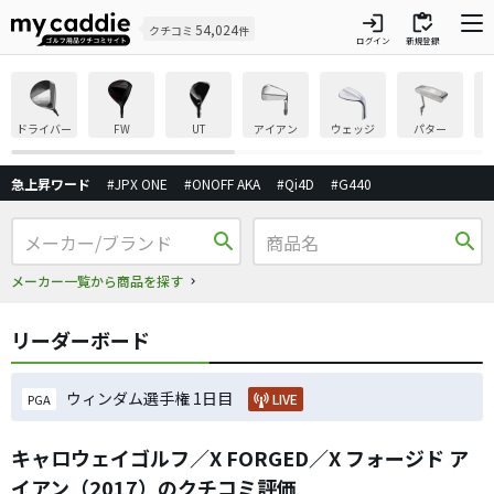
login
inventory
54,024
クチコミ
件
ログイン
新規登録
ドライバー
FW
UT
アイアン
ウェッジ
パター
急上昇ワード
#JPX ONE
#ONOFF AKA
#Qi4D
#G440
search
search
メーカー一覧から商品を探す
リーダーボード
ウィンダム選手権 1日目
LIVE
PGA
キャロウェイゴルフ／X FORGED／X フォージド ア
イアン（2017）のクチコミ評価