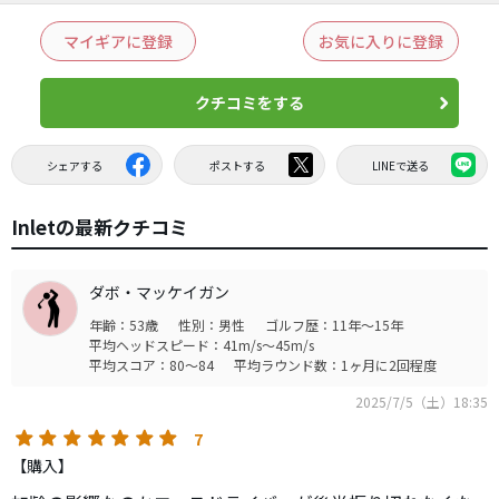
マイギアに登録
お気に入りに登録
クチコミをする
シェアする
ポストする
LINEで送る
Inletの最新クチコミ
ダボ・マッケイガン
年齢：53歳
性別：男性
ゴルフ歴：11年～15年
平均ヘッドスピード：41m/s～45m/s
平均スコア：80～84
平均ラウンド数：1ヶ月に2回程度
2025/7/5（土）18:35
7
【購入】