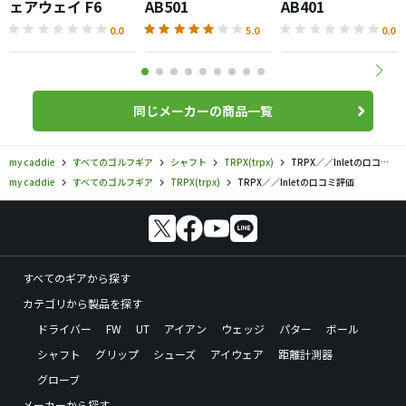
ェアウェイ F6
AB501
AB401
0.0
5.0
0.0
同じメーカーの商品一覧
my caddie
すべてのゴルフギア
シャフト
TRPX(trpx)
TRPX／／Inletの口コミ評価
my caddie
すべてのゴルフギア
TRPX(trpx)
TRPX／／Inletの口コミ評価
すべてのギアから探す
カテゴリから製品を探す
ドライバー
FW
UT
アイアン
ウェッジ
パター
ボール
シャフト
グリップ
シューズ
アイウェア
距離計測器
グローブ
メーカーから探す