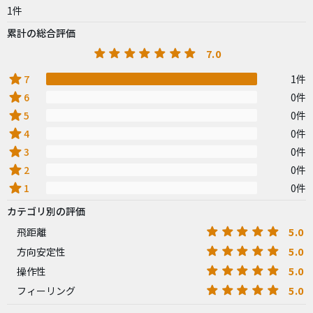
1件
累計の総合評価
7.0
star
7
1件
star
6
0件
star
5
0件
star
4
0件
star
3
0件
star
2
0件
star
1
0件
カテゴリ別の評価
5.0
飛距離
5.0
方向安定性
5.0
操作性
5.0
フィーリング