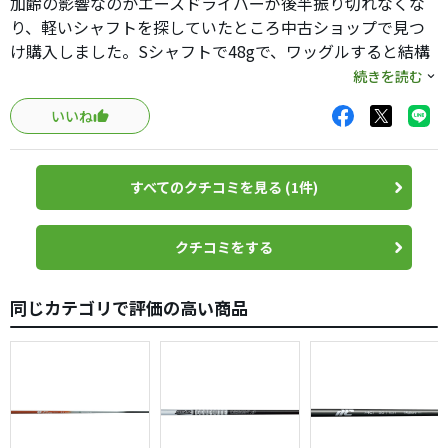
加齢の影響なのかエースドライバーが後半振り切れなくな
り、軽いシャフトを探していたところ中古ショップで見つ
け購入しました。Sシャフトで48gで、ワッグルすると結構
撓って大丈夫かなと思いましたが、スイング中は遅れる事
続きを読む
なくしっかりと撓り戻ってきます。ヘッドとの相性もある
いいね
とおもいますが、高弾道で以前の飛距離も取り戻しまし
た。衝動買いでしたが、久々に出会ってしまいました♪
すべてのクチコミを見る (1件)
クチコミをする
同じカテゴリで評価の高い商品