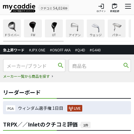
login
inventory
54,024
クチコミ
件
ログイン
新規登録
ドライバー
FW
UT
アイアン
ウェッジ
パター
急上昇ワード
#JPX ONE
#ONOFF AKA
#Qi4D
#G440
search
search
メーカー一覧から商品を探す
リーダーボード
ウィンダム選手権 1日目
LIVE
PGA
TRPX／／Inletのクチコミ評価
1件