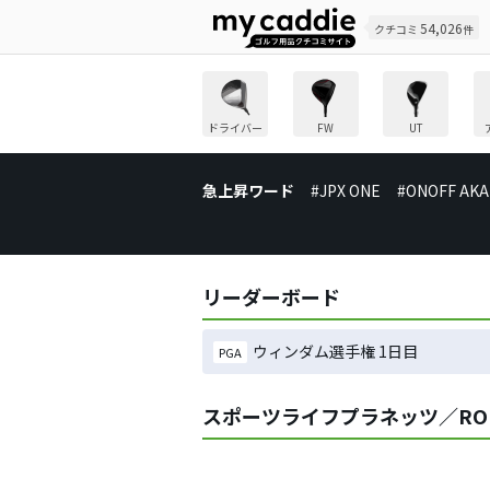
54,026
クチコミ
件
ドライバー
FW
UT
急上昇ワード
#JPX ONE
#ONOFF AKA
リーダーボード
ウィンダム選手権 1日目
PGA
スポーツライフプラネッツ／RO