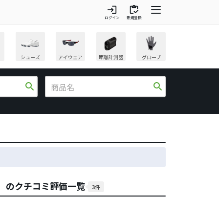
login
inventory
ログイン
新規登録
シューズ
アイウェア
距離計測器
グローブ
search
search
ク）のクチコミ評価一覧
3件