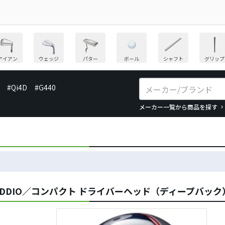
アイアン
ウェッジ
パター
ボール
シャフト
グリップ
#Qi4D
#G440
メーカー一覧から商品を探す
DDIO／コンパクト ドライバーヘッド（ディープバッ