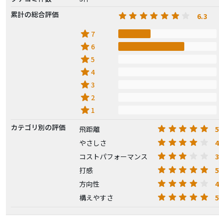
累計の総合評価
6.3
star
7
star
6
star
5
star
4
star
3
star
2
star
1
カテゴリ別の評価
5
飛距離
4
やさしさ
3
コストパフォーマンス
5
打感
4
方向性
5
構えやすさ