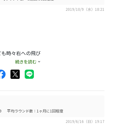
2019/10/9（水）18:21
ても時々右への飛び
続きを読む
、今までのドライバ
良くて簡単です。
ても大きなミスにな
ドライバーがこんな
れました、飛距離も
9
平均ラウンド数：1ヶ月に1回程度
すが、M5 より飛
2019/6/16（日）19:17
、嬉しい誤算です。
思います。