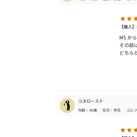
【購入】
M5 か
その前は
どちら
出しが
そこで
ーはな
飛び出
りませ
確かに
コタロースト
にもア
年齢：46歳
性別：男性
ゴルフ
捕まっ
んでい
デカヘ