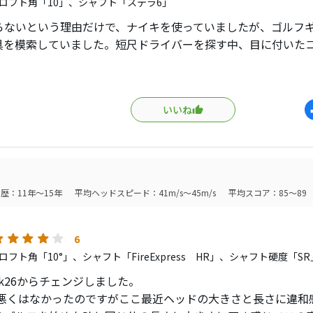
ロフト角「10」、シャフト「ステラ6」
らないという理由だけで、ナイキを使っていましたが、ゴルフ
具を模索していました。短尺ドライバーを探す中、目に付いた
べる内に、地元から近い工房にて、購入。
く使って来ましたが、全体的に方向性が上がってきました。あ
いいね
が出なくなりました。
ージで、250ヤードぜんご。
た時は、270ヤード近く飛んでます。
歴：11年～15年
平均ヘッドスピード：41m/s～45m/s
平均スコア：85～89
も、まとまり出し楽しくなってきました。
6
フト角「10°」、シャフト「FireExpress HR」、シャフト硬度「SR
 ak26からチェンジしました。
6も悪くはなかったのですがここ最近ヘッドの大きさと長さに違和