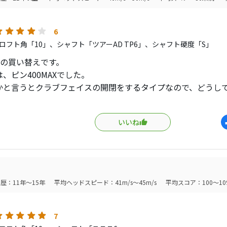
6
ロフト角「10」、シャフト「ツアーAD TP6」、シャフト硬度「S」
らの買い替えです。
、ピン400MAXでした。
かと言うとクラブフェイスの開閉をするタイプなので、どうし
でます。
、重心距離の短いコンパクトドライバーを購入してみたところ
いいね
んだったんだ！と言うほど、方向性もコントロールも、抜群に
しも、このラインと思ったとこに出ますので、そこから曲がっ
ん。
、ミスヒットした時のロスはデカヘッドにはかないませんが、
イアンライクにコントロールできるんだと、初めて関心させら
歴：11年～15年
平均ヘッドスピード：41m/s～45m/s
平均スコア：100～10
たロースピンのボールが打てますので、シャフトは44.5インチで
ます、3Wの気持ちで、コントロール重視と思っていましたので
ッドドライバーが苦手な方は是非一度試して見る価値はあると
7