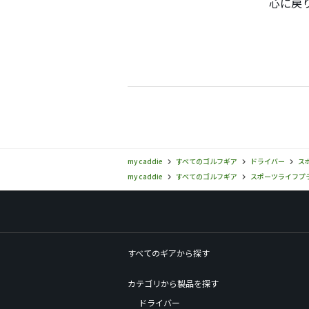
心に戻
結果は
シャフト
難くし
まだ使
そこい
ラウン
打感は
んでま
my caddie
すべてのゴルフギア
ドライバー
スポ
ヘッド
my caddie
すべてのゴルフギア
スポーツライフプラネッツ
打音は私
じます
すべてのギアから探す
短尺化
カテゴリから製品を探す
ドライバー