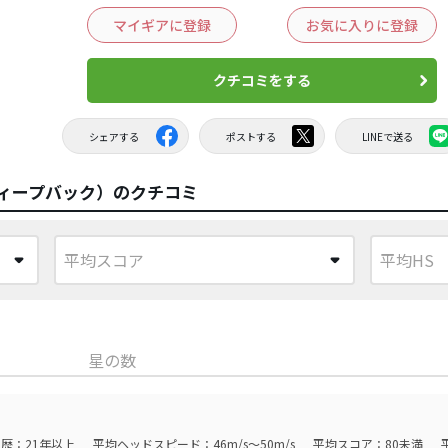
マイギアに登録
お気に入りに登録
クチコミをする
シェアする
ポストする
LINEで送る
ディープバック）のクチコミ
星の数
歴：21年以上
平均ヘッドスピード：46m/s～50m/s
平均スコア：80未満