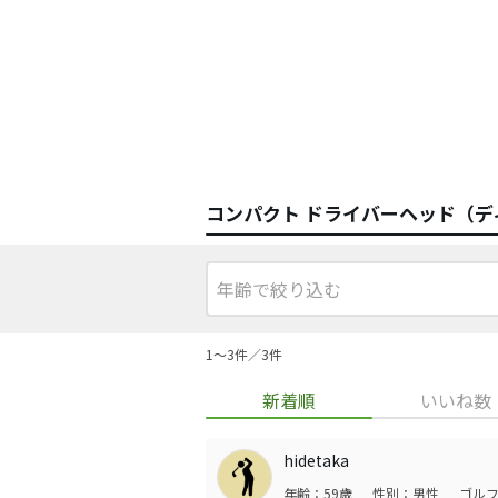
コンパクト ドライバーヘッド（
1〜3件／3件
新着順
いいね数
hidetaka
年齢：59歳
性別：男性
ゴルフ