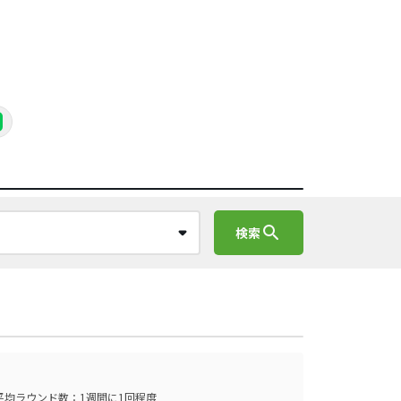
search
検索
平均ラウンド数：1週間に1回程度