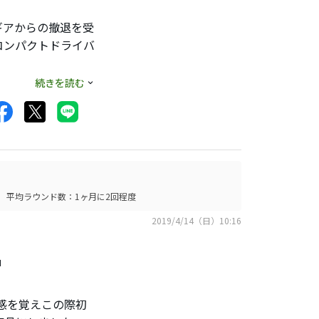
ギアからの撤退を受
コンパクトドライバ
続きを読む
とは、大きく右に吹
平均ラウンド数：1ヶ月に2回程度
2019/4/14（日）10:16
」
感を覚えこの際初