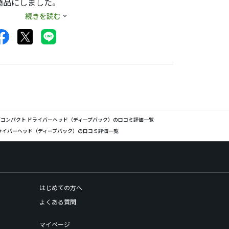
商品にしました。
続きを読む
ヘッドの小ささを感じ
ねでも飛距離はそこ
ピンで間違いなく飛
／コンパクト ドライバーヘッド（ディープバック）の口コミ評価一覧
ドライバーヘッド（ディープバック）の口コミ評価一覧
音で金属音は皆無に感
はじめての方へ
よくある質問
マイページ