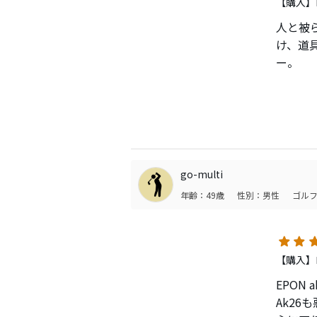
【購入】
人と被
け、道
ー。
色々調
一年近
ける球
アベレ
当たっ
go-multi
年齢：49歳
性別：男性
ゴルフ
スコア
【購入】ロ
EPON
Ak2