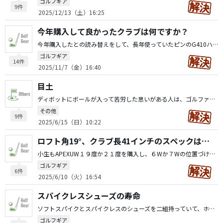
ゴルフギア
9件
2025/12/13（土）16:25
今年購入して良かったクラブは何ですか？
今年購入したとの読み替えをして、長年使っていたピンのG410ハイブリッがぼろぼろになったので、G430にツアーシャフトのRフレックスをつけました。ピンのツアーシャフトのRフレックスシャフトはなかなかのものだと思います。
ゴルフギア
14件
2025/11/7（金）16:40
目土
ディボットにボールが入って苦労した思いがある人は、ゴルファーのマナーとして、目土をすることは賛成できるものです。私はお手製の目土ボトルをつくりティーショット後自分のディボットは当たり前ですが、見つければ目土をしています。 ご参考になれば幸いです。
その他
9件
2025/6/15（日）10:22
ロフト角19°、クラブ長41インチのスペックは、5W？、6W？、7W？
小生もAPEXUW１９度か２１度を購入し、６Wか７Wの位置づけを持たそうと思っています。１９度のAPEXUWであれば、飛距離性能からしても６Wで如何でしょうか？ヘッドカバーの事を考えると７Wでも良いかもですね。
ゴルフギア
6件
2025/6/10（火）16:54
スパイクレスシューズの寿命
ソフトスパイクとスパイクレスのシューズを二組持っていて、ホームコースに１組、自宅に１組を置いています。スパイクレスは2、3シーズンが寿命とお思います、ラフで滑る感じが出たら交換時期ですね。ソフトスパイクはスパイク爪を交換してアッパーに痛み次第ですね。 今は歳も歳なので、雨のゴルフは競技以外は避けています。 ご参考になれば幸いです
ゴルフギア