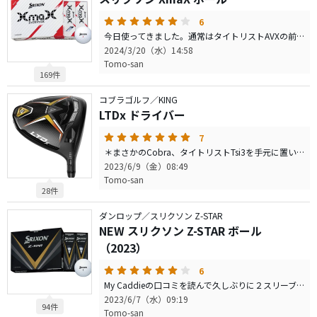
6
今日使ってきました。通常はタイトリストAVXの前モデルを使用していますので、それとの比較です。アプローチ；スピンをかけて止めるのはちょっと無理ですね、だけれど足を出す転がしは使えます。アイアンショット；高さを出していくのであれば使えます、スピンで止めるのは難しい。ウッド系；飛距離は出ますね、硬さはそれほどでなくつぶれ感も感じます。再度ラウンドで使ってみる予定です。
2024/3/20（水）14:58
Tomo-san
169件
コブラゴルフ／KING
LTDx ドライバー
7
＊まさかのCobra、タイトリストTsi3を手元に置いて追加でTsr2かTsr3を購入しようと試打しておりました。店頭にCobra LTDｘがあったのを見て、軽い気持ちで試打しました。アルOOストさんの口コミを拝見し、これはいけそうだと思ってプライスダウンしているので軽い気持ちで某大手ネットショップで購入、２ラウンドしました。打感は昔のタイトを彷彿とする柔らかい且締まった打音、飛距離もなかなかです。久しぶりのヒット商品です。
2023/6/9（金）08:49
Tomo-san
28件
ダンロップ／スリクソン Z-STAR
NEW スリクソン Z-STAR ボール
（2023）
6
My Caddieの口コミを読んで久しぶりに２スリーブ購入して、 昨日ラウンドしてきました。スピン性能は相変わらず良いですね。 それに増して、パターの打感と音が良くなっています。以前は重い音でしたが、今回のものは打った感じが良く伝わるものでした。ここというパターが良く入りました。エースを変えるか悩みます。
2023/6/7（水）09:19
94件
Tomo-san