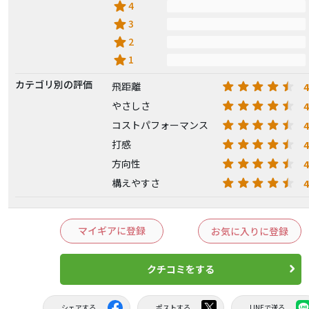
star
4
star
3
star
2
star
1
カテゴリ別の評価
4
飛距離
4
やさしさ
4
コストパフォーマンス
4
打感
4
方向性
4
構えやすさ
マイギアに登録
お気に入りに登録
クチコミをする
シェアする
ポストする
LINEで送る