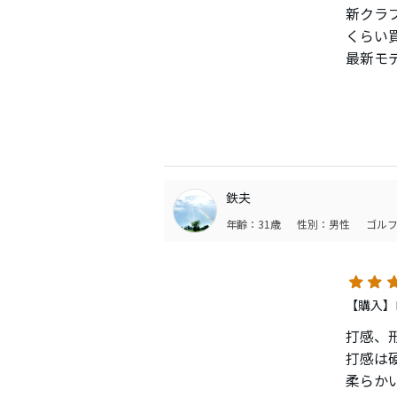
新クラ
くらい
最新モ
クラブ
勝てて
ティー
競技は
このヘ
鉄夫
年齢：31歳
性別：男性
ゴルフ
フェー
コブラ
わない
【購入】ロ
打感、
打感は
柔らか