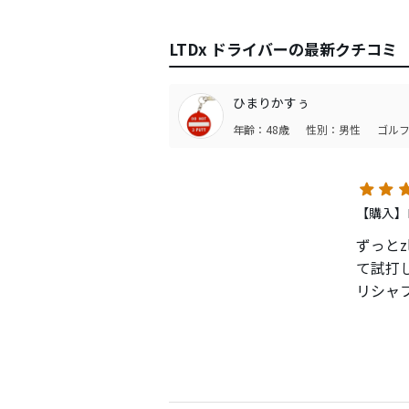
LTDx ドライバーの最新クチコミ
ひまりかすぅ
年齢：48歳
性別：男性
ゴルフ
【購入】ロ
ずっと
て試打
リシャ
いうか
一度、P
きたの