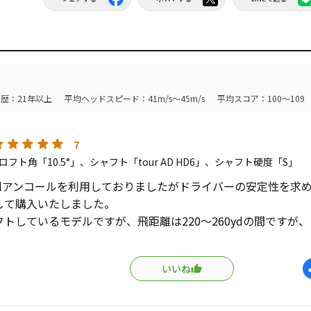
歴：21年以上
平均ヘッドスピード：41m/s～45m/s
平均スコア：100～109
7
フト角「10.5°」、シャフト「tour AD HD6」、シャフト硬度「S」
zlアンコールを利用しておりましたがドライバーの安定性を求
して購入いたしました。
フトしているモデルですが、飛距離は220〜260ydの間ですが
曲がりません。
いいね
ING G410PLUSに逃げましたが、ゴルフを初めてコブラで何
で、また戻してしまいました。