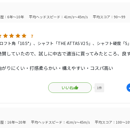
た時の飛距離はPINGやテーラーメイド、キャラウェイに比べる
たまらなく好きです。
歴：6年～10年
平均ヘッドスピード：41m/s～45m/s
平均スコア：90～99
も試しましたが、やはり球が上がらないので、ヘッドスピード45以下
ブで調整した方がいいと思います。
7
フト角「10.5°」、シャフト「THE ATTAS V2 5」、シャフト硬度「S
サー気味の方はドローポジションが良いと思います。
絶賛していたので、試しに中古で適当に買ってみたところ、良
トで化けるヘッドだと思います。
落ちで購入しましたが好きなモデルですので、是非youtubeな
曲がりにくい・打感柔らかい・構えやすい・コスパ高い
見て、試打して購入されること、おすすめです。
年のドライバーで総合得点ナンバー１じゃないでしょうか。
ブがds-adaptにて最新モデルで変わってしまいましたが、打
言えばソールのデザインはあまり好きではありませんが。。。
のが好きです。コブラさんスリーブ戻してくれないかと密かに
いいね
1
件
マン計測でHS41～42、BS62～63、バックスピン2500前後、
トータル250～260が簡単に出ます。
楽拓也さんとエゾゴルフさんのyoutubeが非常に参考になりま
が少ないので安心して振りぬけます。
歴：16年～20年
平均ヘッドスピード：41m/s～45m/s
平均スコア：100～10