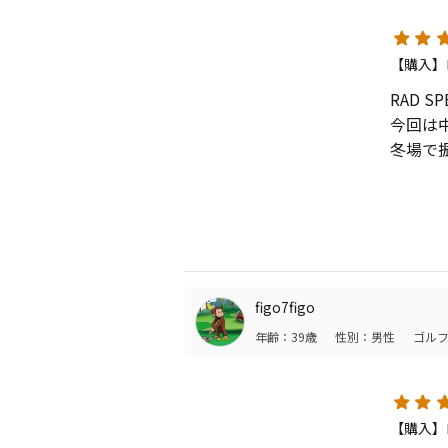
【購入】ロ
RAD S
今回は
冬場で
はたぶ
た。た
打感は
球の結
シャフト
figo7figo
りが良く
年齢：39歳
性別：男性
ゴルフ
されま
ボール初
もう少
【購入】ロ