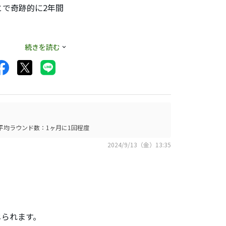
で奇跡的に2年間
続きを読む
2回は余裕を持って
ますが
す。
平均ラウンド数：1ヶ月に1回程度
に運べます。
2024/9/13（金）13:35
もしれませんが、使
じられます。