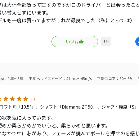
ブは大体全部買って試すのですがこのドライバーと出会ったこと
買い替えせずにいます。
デルも一度は買ってますがこれが最良でした（私にとっては）
チャンピオン3連覇目（6回目）ですが、これを使い始めた直近
いいね
3
件
います。
ショットの不安が無いからですです。
7000ヤードを超えるので、飛ばしたいけど曲げたくないと思い
ッドとシャフトの組み合わせは、まさに飛ぶのに曲がらないで
歴：1年～3年
平均ヘッドスピード：41m/s～45m/s
平均スコア：90～99
ドでもバカッ飛びするのでコントロールして、2打目を良い位置
は広告も少ないし、有名メーカーに見劣りするように感じるか
7
のはもったいないです。
フト角「10.5°」、シャフト「Diamana ZF 50」、シャフト硬度「S」
形状を気に入っています。
硬めか柔らかめかでいうと、柔らかめと思います。
いなかで中に芯があり、フェースが撓んでボールを押すのを感