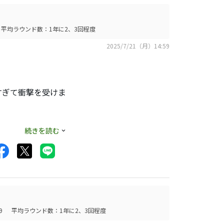
と難しさもありま
平均ラウンド数：1年に2、3回程度
2025/7/21（月）14:59
の人は10.5°で
」
すぎて衝撃を受けま
ど動画はたくさんあ
続きを読む
ちながらスイングで調
待ち望んでます
キャリー225～
した
9
平均ラウンド数：1年に2、3回程度