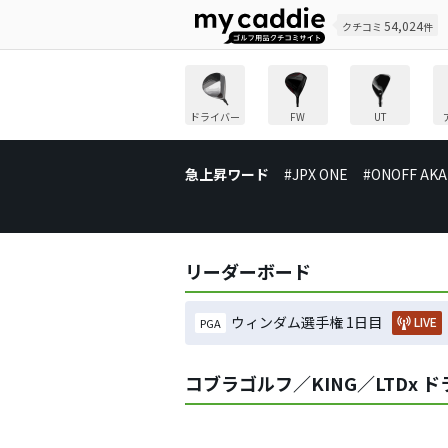
54,024
クチコミ
件
ドライバー
FW
UT
急上昇ワード
#JPX ONE
#ONOFF AKA
リーダーボード
ウィンダム選手権 1日目
LIVE
PGA
コブラゴルフ／KING／LTDx