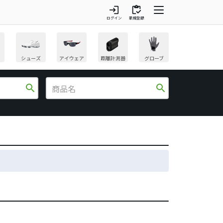
login
inventory
ログイン
新規登録
シューズ
アイウェア
距離計測器
グローブ
search
search