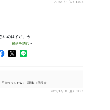
2025/1/7（火）14:04
」
くらいのはずが、今
りづらい印象でし
続きを読む
思います。
ところにあたると打
りまえですが）
いですが、ややつかま
更したらそれも改善
平均ラウンド数：1週間に1回程度
2024/10/18（金）08:29
。