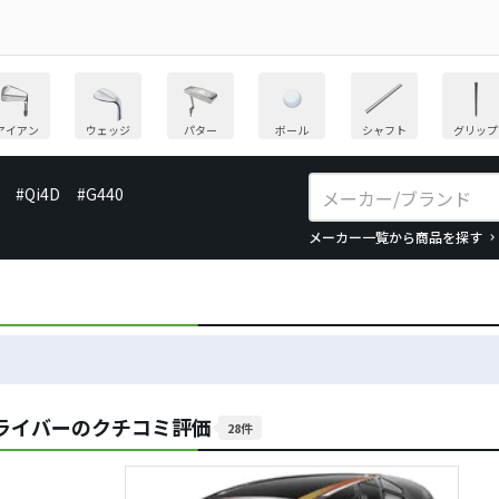
アイアン
ウェッジ
パター
ボール
シャフト
グリップ
#Qi4D
#G440
メーカー一覧から商品を探す
 ドライバーのクチコミ評価
28件