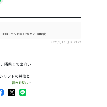
平均ラウンド数：2か月に1回程度
2025/8/17（日）23:22
め、隣県まで出向い
、シャフトの特性と
続きを読む
度もゴルフ楽しんで