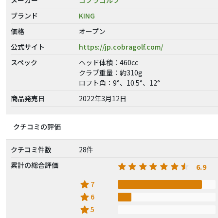
ブランド
KING
価格
オープン
公式サイト
https://jp.cobragolf.com/
スペック
ヘッド体積：460cc
クラブ重量：約310g
ロフト角：9°、10.5°、12°
商品発売日
2022年3月12日
クチコミの評価
クチコミ件数
28件
累計の総合評価
6.9
star
7
star
6
star
5