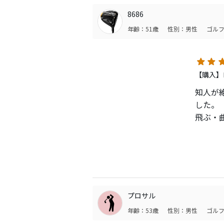
当たっ
8686
すが、
年齢：51歳
性別：男性
ゴルフ
9.5°
スリー
【購入】ロ
スライ
知人が
シャフ
した。
少し型
飛ぶ・
るので
ここ数
スリー
強いて
整する
トラック
（涙）
230、
私は安
曲がり
プロサル
年齢：53歳
性別：男性
ゴルフ