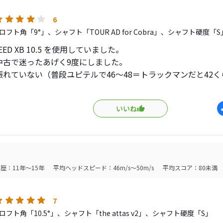
6
フト角「9°」、シャフト「TOUR AD for Cobra」、シャフト硬度「S
PEED XB 10.5 を使用していました。
中古で迷ったあげく9度にしました。
振れていない（普段ユピテルで46～48＝トラックマンだと42
ん１、２m/sは低いはず）のもありますが、ボールは少し上が
だ、カチャカチャで⁺1.5度にするとかなり良い弾道になったと
いいね
芯付近で打てたときは結構気持ち良いですが、ちょっとヘンな
果はそこまで変わらなくても音とか感触は変な感じです（当た
はTour AD for COBRAはかなり優秀でそのままでも問題な
て巻く感じでしたので、今まで使っていたDiamana TBに変
歴：11年～15年
平均ヘッドスピード：46m/s～50m/s
平均スコア：80未満
した。
速は +1～+2 m/s くらいUPで、距離は少し伸びると思います
し暖かくなって振れてくればまた変わるかも知れません。
7
フト角「10.5°」、シャフト「the attas v2」、シャフト硬度「S」