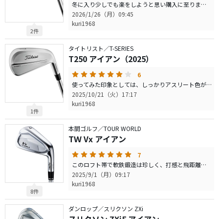
冬に入り少しでも楽をしようと思い購入に至りました。 シャフトは冬という事もあり純正カーボンのRを選択しました。 通常はZeros8Rなので、振り感は大分軽くなります。 身体が動く季節になると、振り過ぎてしまうデメリットが出るかもしれません。 顔 ファイス長が長い割に大きく見えません。一見T250 と同じ大きさに見えてしまいます。T250はシャープさがありますが、T350 はトップブレードが厚い分安心感があるといった感じです。 少しグースが入っています。長い番手ほどハッキリします。 打感 カーボンシャフトの影響があるかもしれませんが、T250より柔らかく感じます。中空構造としてはトップレベルの〇・790（2025）並みの打感です。打音も同様に感じました。 飛距離 T250に対しロフトが少し立っていますので、5ヤード程飛びます。全くもって文句はないです。 寛容性 素晴らしい寛容性です。シビアさは感じません。 弾道 シャフトの影響もあろうかと思いますが、同じ番手でロフトが立っているにも関わらず、しっかり上がります。 操作性 これが意外に操作しやすかったです。私レベルでは満足できる操作性です。インテンショナル打つのもやさしいのか？と思ってしまいました。 ヘッドの差もあるかもしれませんが、シャフトの影響もかなりあると思いますので一概には言えませんが、T350＋純正カーボンシャフトの組合せは、かなりゴルフを楽にしてくれそうな感じです。 コスパは悪夢を見ているようなので、国産ライバルアイアンも考えましたが、構えた時の顔に納得いくアイアンに出会えずこれになってしまいました。
2026/1/26（月）09:45
kuri1968
2件
タイトリスト／T-SERIES
T250 アイアン（2025）
6
使ってみた印象としては、しっかりアスリート色が残っているアイアンだと思います。 やさしく飛ばしたい方は、別の選択肢が良いと思います。 顔 T150より大きいとは言うものの、シャープでコンパクトな部類に入ります。野暮ったさはなく良い顔です。 打音 高い音がしますが全く嫌ではないです。逆にT250の特徴ある打音として認識しました。 打感 打音からすると硬いのかなと思いましたが、十分柔らかいです。 軟鉄1枚物とは行きませんが、大多数の方が納得できるのではないか思います。 飛距離 意外に？スピンが入りますので、前へ前へ行く感じではなく、ロフト角相応の距離だと思います。 弾道 高いです。スピンも入るのでグリーンではしっかり止まってくれると思います。 操作性 私の技量でも多少は曲げる事が出来ます。普通に打った場合は左右にぶれにくく、直進性が高いと感じました。 寛容性 特別寛容性が高いとは感じませんでした。やさしい部類なんでしょうが操作性も含めアスリート色は残ってるアイアンだと思います。 正直、もう少し易しいアイアンではないかと思っていましたが、アスリート色も残っているので幅広い層が使えるアイアンだと感じました。 タイトリストに言わせると、数字が大きくなるにつれ易しくなっていく訳ではないそうです。
2025/10/21（火）17:17
kuri1968
1件
本間ゴルフ／TOUR WORLD
TＷ Vx アイアン
7
このロフト帯で軟鉄鍛造は珍しく、打感と飛距離に期待して購入しました。結果、大変満足しています。 顔 小顔でシャープなので良いイメージが湧いてきます。好みの顔です。 飛距離 中空やポケキャビでないのによく飛びます。私のH.S（今はDRで39m/s程度）でTOTAL平均153.8yでした。（#7I/SC4で計測） 弾道 高くもなく低くもなくです。高弾道のドローンとした球でなく、中弾道でゆっくり飛んでいるように見えました。 打感 とても良いです。ふにゃっとした柔らかさではなく、ある程度ソリッド感もある柔らかい打感と感じました。 中級以上の方なら十分満足できるアイアンだと思います。 大人気の〇xi5と比べてはいけないのかもしれませんが、高弾道を取るならあっち、顔の良さ（シャープさ）を取るならこっちです。飛距離や打感はどちらも同じくらい良いです。 YouTubeのレビューもあまりないので、知る人ぞ知る名機といった感じでしょうか。
2025/9/1（月）09:17
kuri1968
8件
ダンロップ／スリクソン ZXi