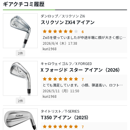
ギアクチコミ履歴
ダンロップ／スリクソン ZXi
スリクソン ZXi4 アイアン
6
Zxi5を使っていましたが中途半端に顔が大きく感じだし、どの道大きいのならより寛容でロフトの立ったZxi4に乗り換えました。 顔は思ったよりもシャープで好みの顔です。それでいて飛距離も前にいく感じで申し分ありません。 スピン量は控えめですが弾道が高いので問題ありません。 芯を食った時の打感は納得できますが、そうでない場合は少し硬く感じました。打感はZxi5の方が良いと思います。
2026/6/4（木）17:38
kuri1968
2件
キャロウェイゴルフ／X FORGED
X フォージド スター アイアン（2026）
7
とても満足しています。 小顔、弾道高い、ロフトなりにしっかり飛ぶ、打感良い。 気になる点は特にありません。 一番の驚きは、中空でもなくポケキャビでもないのに ちゃんとロフト通りに飛ぶところです。 T社中空の30.5°（#7I）、T社中空30°（#7I）も持っていますが、同等以上に飛ぶのでちょっと驚きました。
2026/5/11（月）11:50
kuri1968
2件
タイトリスト／T-SERIES
T350 アイアン（2025）
7