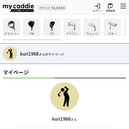
login
inventory
54,042
クチコミ
件
ログイン
新規登録
ドライバー
FW
UT
アイアン
ウェッジ
パター
kuri1968
さんのマイページ
マイページ
kuri1968
さん