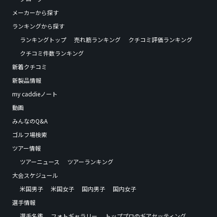
メーカーから探す
ランキングから探す
ランキングトップ
売れ筋ランキング
クチコミ評価ランキング
クチコミ件数ランキング
新着クチコミ
新製品情報
my caddieノート
動画
みんなのQ&A
ゴルフ場検索
ツアー情報
ツアーニュース
ツアーランキング
大会スケジュール
米国男子
米国女子
国内男子
国内女子
選手情報
選手名鑑
フォトギャラリー
トッププロのギアセッティング