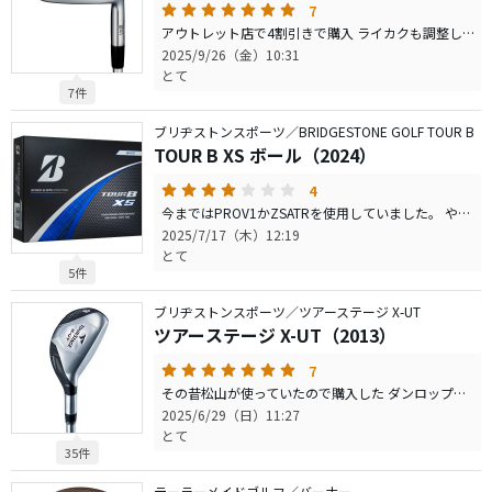
7
アウトレット店で4割引きで購入 ライカクも調整して頂きました。 以前にmp32を8年程使用していました。 最近のミズノ打感があまり好きでは無かったがこれは良かった。 でも32、67の打感には及ばない。同じ素材で鍛造してるのに何故打感が違うのだろう？ まあでも241はかなり良かった。大きな不満はないのでしばらく使います。
2025/9/26（金）10:31
とて
7件
ブリヂストンスポーツ／BRIDGESTONE GOLF TOUR B
TOUR B XS ボール（2024）
4
今まではPROV1かZSATRを使用していました。 やはり飛距離、スピン性能、打感どれもPROV1が群を抜いて 良いと思いました。弾道も強いしね 思えばタイガーの真似して結果良かった事など一度もなかった な。。。 このボールはちょっとソフト過ぎます 慣れるまでは芯に当たったと勘違いしてしまう。 そういう打感です。 ボール選びはパター時の打感で決めましょう・・・という 有名クラブフィッターさんのTUBEでの助言があったので 確かにパター時のソフトな打感はあったがちょっと 芯が分からないというか手ごたえが分かりづらいと言うか・・ やっぱボールはアイアンでの打感で決める事にします
2025/7/17（木）12:19
とて
5件
ブリヂストンスポーツ／ツアーステージ X-UT
ツアーステージ X-UT（2013）
7
その昔松山が使っていたので購入した ダンロップ契約選手が使うブリヂストンってそんな御法度してまで 使用するのかと思い購入しました。 結果魔法の杖となりました。 とても強い球が打てます。 先日、某ゴルフチューバーが宣伝してしまったので 品薄なってます。 購入はお早めに
2025/6/29（日）11:27
とて
35件
テーラーメイドゴルフ／バーナー