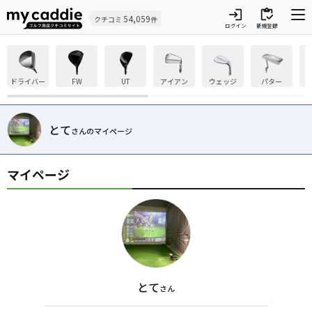
login
inventory
54,059
クチコミ
件
ログイン
新規登録
ドライバー
FW
UT
アイアン
ウェッジ
パター
とて
さんのマイページ
マイページ
とて
さん