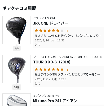
ギアクチコミ履歴
ミズノ／JPX ONE
JPX ONE ドライバー
6
ミズノらしからぬドライバー。 ミズノプロとしては出せないでしょう。 これは大きく好みが分かれそうです。 削り出しパターをこよなく愛すタイプの人はドライバーにインサート貼るなんて違和感でしか ないでしょう。 チタンフェイスに両面テープでインサート貼る仕様です。 ボヨーンと飛んでいくイメージです。 ミズノファンですが硬派じゃないので購入は見送りました。
2026/2/24（火）13:31
とて
7件
ブリヂストンスポーツ／BRIDGESTONE GOLF TOUR B
TOUR B XD-3（2018）
7
最近流行りの海外ブランドはどこ向いてるか分からない 座りが悪いと言うか、歪んでると言うか、すごい違和感を感じるドライバーが多い中、 スッと構えられる癖のない綺麗な顔が最大の魅力 曲がりにくく、捕まえやすく、飛距離性能最高。 持ってる人見たことないけど、これは最高の一本です。 爆発的に売れても良いはず 松山使ったらめちゃくちゃ売れそう 確実に明器なんで、今なた格安なんで買うべし。 最新は最高ではありませんよ。
2025/11/17（月）09:19
とて
24件
ミズノ／Mizuno Pro
Mizuno Pro 241 アイアン