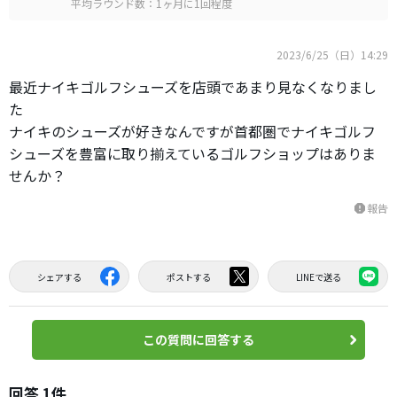
平均ラウンド数：1ヶ月に1回程度
2023/6/25（日）14:29
最近ナイキゴルフシューズを店頭であまり見なくなりまし
た
ナイキのシューズが好きなんですが首都圏でナイキゴルフ
シューズを豊富に取り揃えているゴルフショップはありま
せんか？
報告
report
シェアする
ポストする
LINEで送る
この質問に回答する
回答 1件