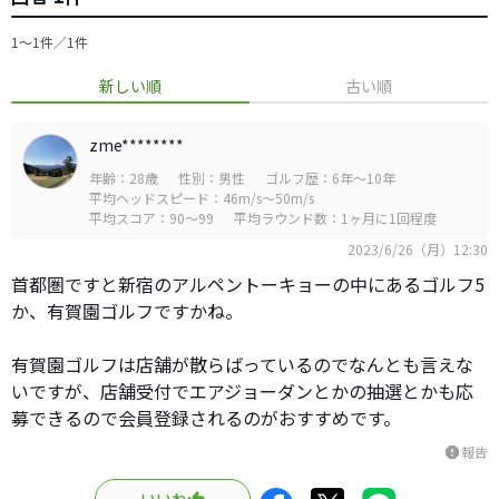
1〜1件／1件
新しい順
古い順
zme********
年齢：28歳
性別：男性
ゴルフ歴：6年～10年
平均ヘッドスピード：46m/s～50m/s
平均スコア：90～99
平均ラウンド数：1ヶ月に1回程度
2023/6/26（月）12:30
首都圏ですと新宿のアルペントーキョーの中にあるゴルフ5
か、有賀園ゴルフですかね。
有賀園ゴルフは店舗が散らばっているのでなんとも言えな
いですが、店舗受付でエアジョーダンとかの抽選とかも応
募できるので会員登録されるのがおすすめです。
報告
report