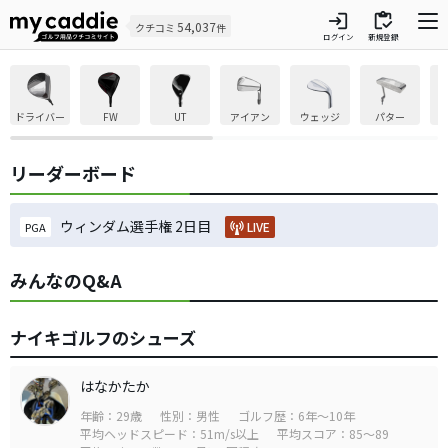
login
inventory
54,037
クチコミ
件
ログイン
新規登録
ドライバー
FW
UT
アイアン
ウェッジ
パター
リーダーボード
ウィンダム選手権 2日目
LIVE
PGA
みんなのQ&A
ナイキゴルフのシューズ
はなかたか
年齢：29歳
性別：男性
ゴルフ歴：6年～10年
平均ヘッドスピード：51m/s以上
平均スコア：85～89