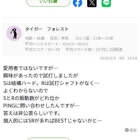
いいね
タイガー フォレスト
年齢：48歳
性別：男性
ゴルフ歴：11年～15年
平均ヘッドスピード：41m/s～45m/s
平均スコア：90～99
平均ラウンド数：2か月に1回程度
2019/6/9（日）18:54
愛用者ではないですが…
興味があったので試打しましたが
Sは結構ハード。Rは試打シャフトがなく…
よくわからないので
SとRの振動数がどれ位か
PINGに問い合わせしたんですが…
答えは非公表らしいです。
個人的にはSRがあればBESTじゃないかと…
報告
report