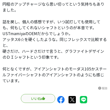
円程のアップチャージなら思い切ってという気持ちもあり
ました。
話を戻し、個人の感想ですが、いつ試打しても使用して
も、何もしてくれないシャフトというのが本音です。
USTmamiyaのOEMだからでしょうか。
アッタス6☆を硬くしたような。同じフレックスで比較する
と、
硬さだけ、ハードさだけで言うと、グラファイトデザイン
のＤＩシャフトという印象です。
何となくですが、アイアンシャフトのモーダス105かスチー
ルファイバーシャフトのアイアンシャフトのようにも感じ
ています。
報告
report
いいね