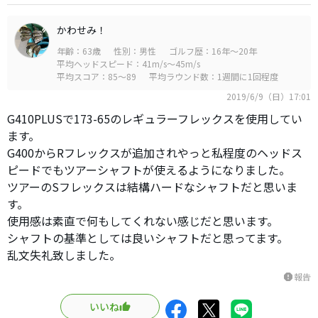
かわせみ！
年齢：63歳
性別：男性
ゴルフ歴：16年～20年
平均ヘッドスピード：41m/s～45m/s
平均スコア：85～89
平均ラウンド数：1週間に1回程度
2019/6/9（日）17:01
G410PLUSで173-65のレギュラーフレックスを使用してい
ます。
G400からRフレックスが追加されやっと私程度のヘッドス
ピードでもツアーシャフトが使えるようになりました。
ツアーのSフレックスは結構ハードなシャフトだと思いま
す。
使用感は素直で何もしてくれない感じだと思います。
シャフトの基準としては良いシャフトだと思ってます。
乱文失礼致しました。
報告
report
いいね