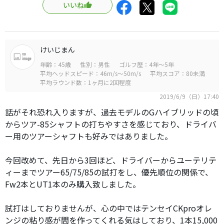
いいね
けいじまん
年齢：45歳
性別：男性
ゴルフ歴：4年～5年
平均ヘッドスピード：46m/s～50m/s
平均スコア：80未満
平均ラウンド数：1ヶ月に2回程度
2019/6/9（日）17:40
話がそれ恐れ入りますが、過去モデルのGハイブリッドの頃
からツア-85シャフトの打ちやすさを感じており、ドライバ
ー用のツアーシャフトも好みではありました。
今回改めて、先日から3回ほど、ドライバーからユーテリテ
ィーまでツアー65/75/85の試打をし、優先順位の関係で、
Fw2本とUT1本のみ購入致しました。
試打はしておりませんが、心の中ではテンセイCKproオレ
ンジの粘り感が間を作ってくれる気はしており、1本15,000