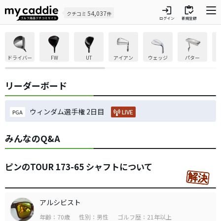
login
inventory
54,037
クチコミ
件
ログイン
新規登録
ドライバー
FW
UT
アイアン
ウェッジ
パター
リーダーボード
ウィンダム選手権 2日目
LIVE
PGA
みんなのQ&A
ピンのTOUR 173-65 シャフトについて
アルシビスト
年齢：70歳
性別：男性
ゴルフ歴：21年以上