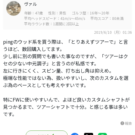
ヴァル
年齢：47歳
性別：男性
ゴルフ歴：16年～20年
平均ヘッドスピード：41m/s～45m/s
平均スコア：80未満
平均ラウンド数：1週間に2回以上
2019/6/10（月）01:36
pingのウッド系を買う際は、「とりあえずツアーで」と言
うほど、数回購入してます。
少し前に別の質問でも書いた事なのですが、「ツアーはク
セの少ない中元調子」と言うのが私感です。
左に行きにくく、スピン量、打ち出し角は抑えめ。
極端な性能ではない為、扱いやすいし、次のカスタムを選
ぶ為のベースとしても考えやすいです。
特にFWに使いやすいんで、よほど良いカスタムシャフトが
見つかるまで、ツアーシャフトで十分。と感じる事は多い
です。
報告
report