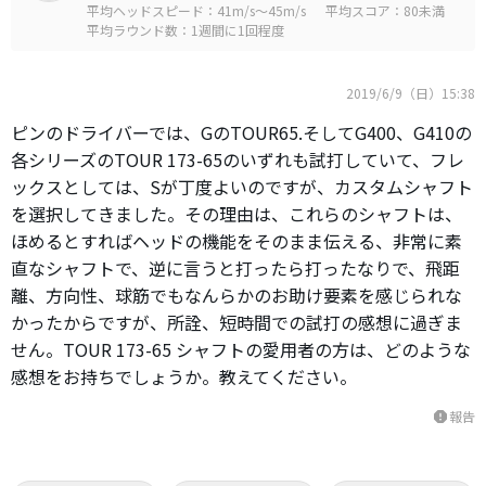
平均ヘッドスピード：41m/s～45m/s
平均スコア：80未満
平均ラウンド数：1週間に1回程度
2019/6/9（日）15:38
ピンのドライバーでは、GのTOUR65.そしてG400、G410の
各シリーズのTOUR 173-65のいずれも試打していて、フレ
ックスとしては、Sが丁度よいのですが、カスタムシャフト
を選択してきました。その理由は、これらのシャフトは、
ほめるとすればヘッドの機能をそのまま伝える、非常に素
直なシャフトで、逆に言うと打ったら打ったなりで、飛距
離、方向性、球筋でもなんらかのお助け要素を感じられな
かったからですが、所詮、短時間での試打の感想に過ぎま
せん。TOUR 173-65 シャフトの愛用者の方は、どのような
感想をお持ちでしょうか。教えてください。
報告
report