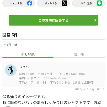
シェアする
ポストする
LINEで送る
この質問に回答する
回答 6件
1〜6件／6件
新しい順
古い順
まっちー
年齢：50歳
性別：男性
ゴルフ歴：6年～10年
平均ヘッドスピード：46m/s～50m/s
平均スコア：80～84
平均ラウンド数：1週間に1回程度
2019/6/10（月）09:18
仰る通りのイメージです。
特に癖のないハリのあるしっかり目のシャフトです。お助