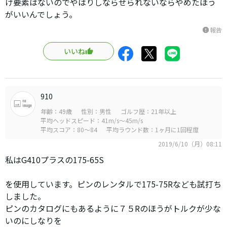
け要素はないのでやはりしならせられないならやめたほう
がいいんでしょう。
報告
report
いいね
910
年齢：49歳
性別：男性
ゴルフ歴：21年以上
平均ヘッドスピード：41m/s～45m/s
平均スコア：80～84
平均ラウンド数：1ヶ月に1回程度
2019/6/10（月）08:11
私はG410プラスの175-65S
を使用しています。ピンのレンタルで175-75Rなども試打ち
しました。
ピンのカタログにもあるように７５Rのほうがトルクが少な
いのにしなりを