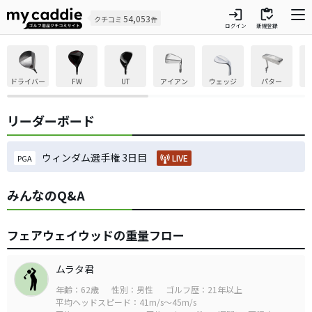
login
inventory
54,053
クチコミ
件
ログイン
新規登録
ドライバー
FW
UT
アイアン
ウェッジ
パター
リーダーボード
ウィンダム選手権 3日目
LIVE
PGA
みんなのQ&A
フェアウェイウッドの重量フロー
ムラタ君
年齢：62歳
性別：男性
ゴルフ歴：21年以上
平均ヘッドスピード：41m/s～45m/s