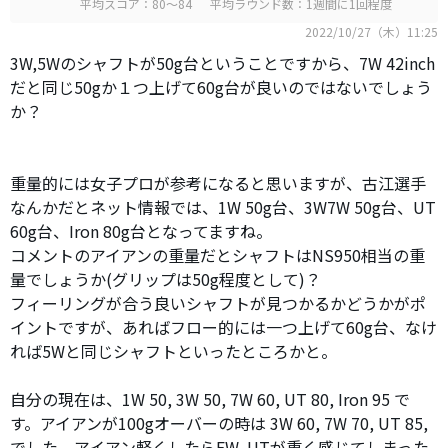
平均スコア：80～84
平均ラウンド数：1週間に1回程度
2022/10/27（木）11:25
3W,5Wのシャフトが50g台ということですから、7W 42inch
だと同じ50gか１つ上げて60g台が良いのではないでしょう
か？
重量的には女子プロが参考になると思いますが、古江選手
なんかだとネット情報では、1W 50g台、3W7W 50g台、UT
60g台、Iron 80g台となってますね。
コメントのアイアンの重量だとシャフトはNS950相当の重
量でしょうか(グリップは50g程度として)？
フィーリングが合う良いシャフトが見つかるかどうかがポ
イントですが、あればフロー的には一つ上げて60g台、なけ
れば5Wと同じシャフトといったところかと。
自分の現在は、1W 50, 3W 50, 7W 60, UT 80, Iron 95 で
す。アイアンが100gオーバーの時は 3W 60, 7W 70, UT 85,
でした。アイアン軽くしたらFW, UTが重く感じてしまった