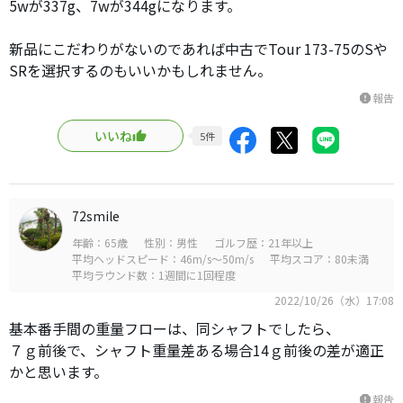
5wが337g、7wが344gになります。
新品にこだわりがないのであれば中古でTour 173-75のSや
SRを選択するのもいいかもしれません。
報告
report
いいね
5
件
72smile
年齢：65歳
性別：男性
ゴルフ歴：21年以上
平均ヘッドスピード：46m/s～50m/s
平均スコア：80未満
平均ラウンド数：1週間に1回程度
2022/10/26（水）17:08
基本番手間の重量フローは、同シャフトでしたら、
７ｇ前後で、シャフト重量差ある場合14ｇ前後の差が適正
かと思います。
報告
report