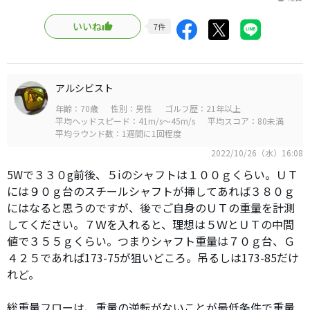
いいね
7
件
アルシビスト
年齢：70歳
性別：男性
ゴルフ歴：21年以上
平均ヘッドスピード：41m/s～45m/s
平均スコア：80未満
平均ラウンド数：1週間に1回程度
2022/10/26（水）16:08
5Wで３３０g前後、５iのシャフトは１００ｇくらい。ＵＴ
には９０ｇ台のスチールシャフトが挿してあれば３８０ｇ
にはなると思うのですが、後でご自身のＵＴの重量を計測
してください。７Ｗを入れると、理想は５ＷとＵＴの中間
値で３５５ｇくらい。つまりシャフト重量は７０ｇ台、Ｇ
４２５であれば173-75が狙いどころ。吊るしは173-85だけ
れど。
総重量フローは、重量の逆転がないことが最低条件で重量