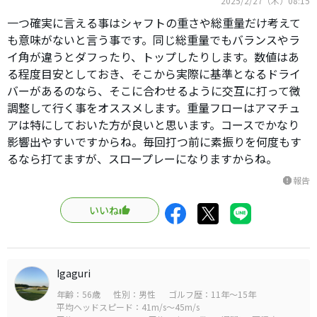
2025/2/27（木）08:15
一つ確実に言える事はシャフトの重さや総重量だけ考えて
も意味がないと言う事です。同じ総重量でもバランスやラ
イ角が違うとダフったり、トップしたりします。数値はあ
る程度目安としておき、そこから実際に基準となるドライ
バーがあるのなら、そこに合わせるように交互に打って微
調整して行く事をオススメします。重量フローはアマチュ
アは特にしておいた方が良いと思います。コースでかなり
影響出やすいですからね。毎回打つ前に素振りを何度もす
るなら打てますが、スロープレーになりますからね。
報告
report
いいね
Igaguri
年齢：56歳
性別：男性
ゴルフ歴：11年～15年
平均ヘッドスピード：41m/s～45m/s