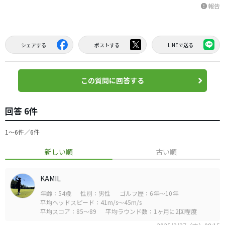
報告
report
シェアする
ポストする
LINEで送る
この質問に回答する
回答 6件
1〜6件／6件
新しい順
古い順
KAMIL
年齢：54歳
性別：男性
ゴルフ歴：6年～10年
平均ヘッドスピード：41m/s～45m/s
平均スコア：85～89
平均ラウンド数：1ヶ月に2回程度