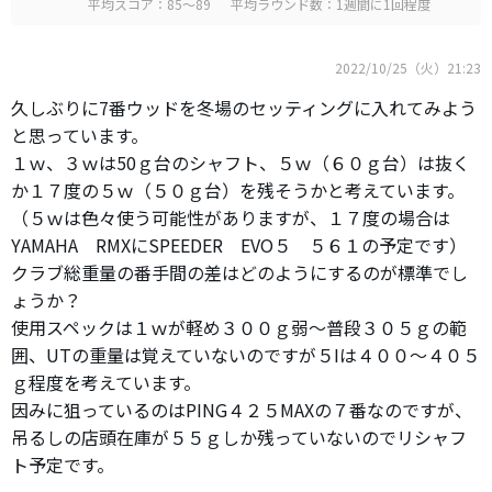
平均スコア：85～89
平均ラウンド数：1週間に1回程度
2022/10/25（火）21:23
久しぶりに7番ウッドを冬場のセッティングに入れてみよう
と思っています。
１ｗ、３ｗは50ｇ台のシャフト、５ｗ（６０ｇ台）は抜く
か１７度の５ｗ（５０ｇ台）を残そうかと考えています。
（５ｗは色々使う可能性がありますが、１７度の場合は
YAMAHA RMXにSPEEDER EVO５ ５６１の予定です）
クラブ総重量の番手間の差はどのようにするのが標準でし
ょうか？
使用スペックは１ｗが軽め３００ｇ弱〜普段３０５ｇの範
囲、UTの重量は覚えていないのですが５Iは４００〜４０５
ｇ程度を考えています。
因みに狙っているのはPING４２５MAXの７番なのですが、
吊るしの店頭在庫が５５ｇしか残っていないのでリシャフ
ト予定です。