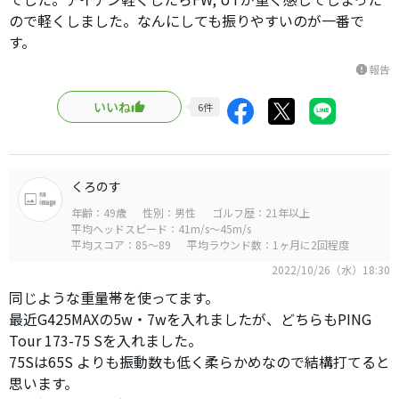
ので軽くしました。なんにしても振りやすいのが一番で
す。
報告
report
いいね
6
件
くろのす
年齢：49歳
性別：男性
ゴルフ歴：21年以上
平均ヘッドスピード：41m/s～45m/s
平均スコア：85～89
平均ラウンド数：1ヶ月に2回程度
2022/10/26（水）18:30
同じような重量帯を使ってます。
最近G425MAXの5w・7wを入れましたが、どちらもPING
Tour 173-75 Sを入れました。
75Sは65S よりも振動数も低く柔らかめなので結構打てると
思います。