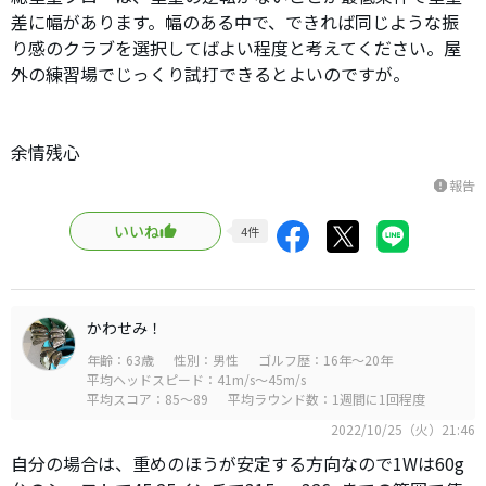
差に幅があります。幅のある中で、できれば同じような振
り感のクラブを選択してばよい程度と考えてください。屋
外の練習場でじっくり試打できるとよいのですが。
余情残心
報告
report
いいね
4
件
かわせみ！
年齢：63歳
性別：男性
ゴルフ歴：16年～20年
平均ヘッドスピード：41m/s～45m/s
平均スコア：85～89
平均ラウンド数：1週間に1回程度
2022/10/25（火）21:46
自分の場合は、重めのほうが安定する方向なので1Wは60g