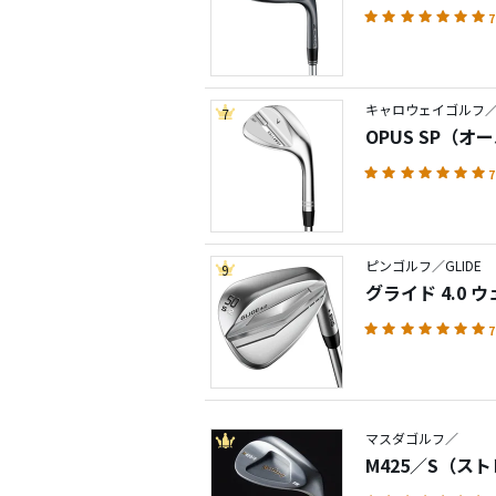
7
キャロウェイゴルフ／
7
OPUS SP（
7
ピンゴルフ／GLIDE
9
グライド 4.0
7
マスダゴルフ／
11
M425／S（ス