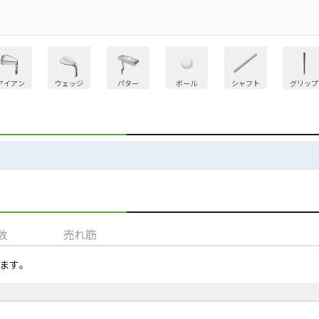
アイアン
ウェッジ
パター
ボール
シャフト
グリップ
数
売れ筋
ます​。