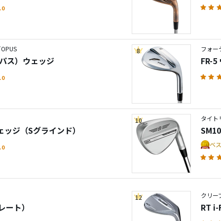
.0
OPUS
フォー
8
オーパス）ウェッジ
FR-
.0
タイト
10
 ウェッジ（Sグラインド）
SM1
ベ
.0
クリー
12
トレート）
RT 