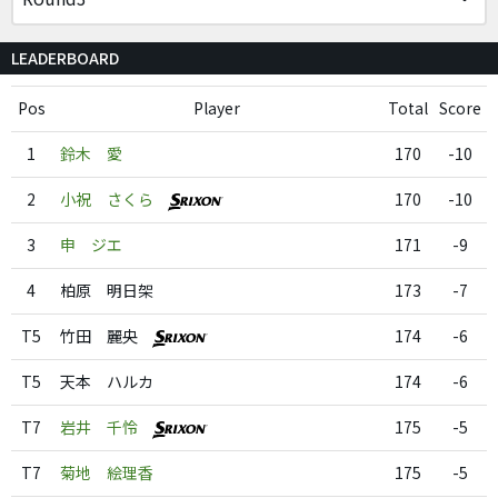
LEADERBOARD
Pos
Player
Total
Score
1
鈴木 愛
170
-10
2
小祝 さくら
170
-10
3
申 ジエ
171
-9
4
柏原 明日架
173
-7
T5
竹田 麗央
174
-6
T5
天本 ハルカ
174
-6
T7
岩井 千怜
175
-5
T7
菊地 絵理香
175
-5