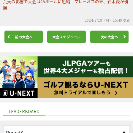
荒天の影響で大会は45ホールに短縮 プレーオフの末、鈴木愛が優
勝
2024/3/18（月）15:49 更新
前の大会へ
大会スケジュール
次の大会へ
LEADERBOARD