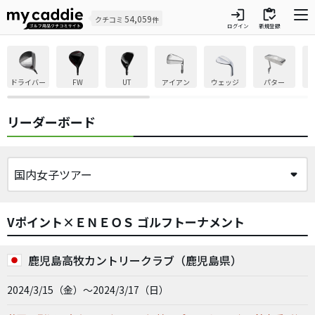
login
inventory
54,059
クチコミ
件
ログイン
新規登録
ドライバー
FW
UT
アイアン
ウェッジ
パター
リーダーボード
Vポイント×ＥＮＥＯＳ ゴルフトーナメント
鹿児島高牧カントリークラブ（鹿児島県）
2024/3/15（金）～2024/3/17（日）