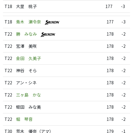
T18
大里 桃子
177
-3
T18
青木 瀬令奈
177
-3
T22
勝 みなみ
178
-2
T22
宮澤 美咲
178
-2
T22
金田 久美子
178
-2
T22
神谷 そら
178
-2
T22
アン・シネ
178
-2
T22
三ヶ島 かな
178
-2
T22
蛭田 みな美
178
-2
T22
堀 琴音
178
-2
T30
荒木 優奈（アマ）
179
-1