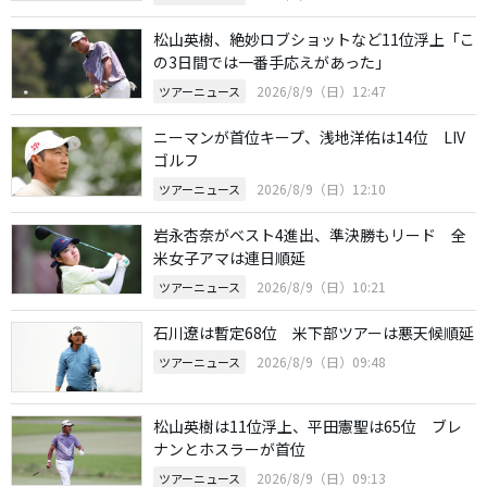
松山英樹、絶妙ロブショットなど11位浮上「こ
の3日間では一番手応えがあった」
2026/8/9（日）12:47
ツアーニュース
ニーマンが首位キープ、浅地洋佑は14位 LIV
ゴルフ
2026/8/9（日）12:10
ツアーニュース
岩永杏奈がベスト4進出、準決勝もリード 全
米女子アマは連日順延
2026/8/9（日）10:21
ツアーニュース
石川遼は暫定68位 米下部ツアーは悪天候順延
2026/8/9（日）09:48
ツアーニュース
松山英樹は11位浮上、平田憲聖は65位 ブレ
ナンとホスラーが首位
2026/8/9（日）09:13
ツアーニュース