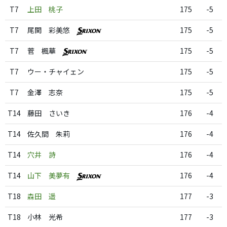
T7
上田 桃子
175
-5
T7
尾関 彩美悠
175
-5
T7
菅 楓華
175
-5
T7
ウー・チャイェン
175
-5
T7
金澤 志奈
175
-5
T14
藤田 さいき
176
-4
T14
佐久間 朱莉
176
-4
T14
穴井 詩
176
-4
T14
山下 美夢有
176
-4
T18
森田 遥
177
-3
T18
小林 光希
177
-3