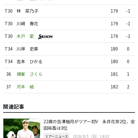
T30
林 菜乃子
179
-1
T30
川﨑 春花
179
-1
T30
木戸 愛
179
-1
T34
川岸 史果
180
0
T34
吉本 ひかる
180
0
36
横峯 さくら
181
1
37
河本 結
182
2
関連記事
22歳の吉澤柚月がツアー初V 永井花奈2位、安
田祐香は3位
2026/8/9（日）14:02
ツアーニュース