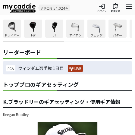
login
inventory
54,024
クチコミ
件
ログイン
新規登録
ドライバー
FW
UT
アイアン
ウェッジ
パター
リーダーボード
ウィンダム選手権 1日目
LIVE
PGA
トッププロのギアセッティング
K.ブラッドリーのギアセッティング・使用ギア情報
Keegan Bradley