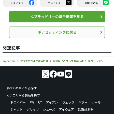
シェアする
ポストする
LINEで送る
K.ブラッドリーの選手情報を見る
ギアセッティングに戻る
関連記事
my caddie
すべてのゴルフ選手名鑑
米国男子のゴルフ選手名鑑
K.ブラッドリー
K
すべてのギアから探す
カテゴリから製品を探す
ドライバー
FW
UT
アイアン
ウェッジ
パター
ボール
シャフト
グリップ
シューズ
アイウェア
距離計測器