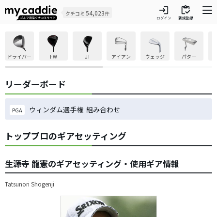
login
inventory
54,023
クチコミ
件
ログイン
新規登録
ドライバー
FW
UT
アイアン
ウェッジ
パター
リーダーボード
ウィンダム選手権 組み合わせ
PGA
トッププロのギアセッティング
生源寺 龍憲のギアセッティング・使用ギア情報
Tatsunori Shogenji