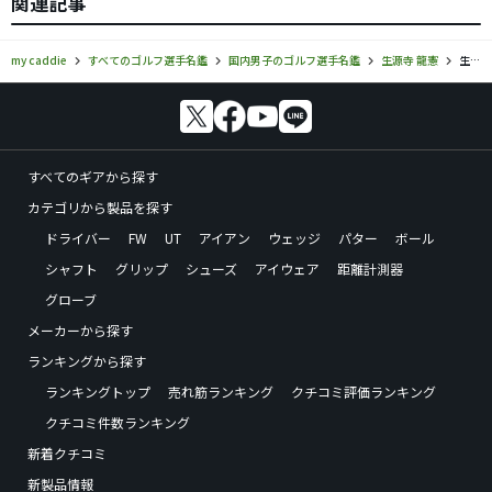
関連記事
my caddie
すべてのゴルフ選手名鑑
国内男子のゴルフ選手名鑑
生源寺 龍憲
生源寺 龍憲のギアセッティング・使用ギア情報
すべてのギアから探す
カテゴリから製品を探す
ドライバー
FW
UT
アイアン
ウェッジ
パター
ボール
シャフト
グリップ
シューズ
アイウェア
距離計測器
グローブ
メーカーから探す
ランキングから探す
ランキングトップ
売れ筋ランキング
クチコミ評価ランキング
クチコミ件数ランキング
新着クチコミ
新製品情報