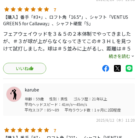
マークダウンでお得に購入出来て結果も良かったので大満
足です！
7
【購入】番手「#3+」、ロフト角「16.5°」、シャフト「VENTUS
GREEN 5 for Callaway」、シャフト硬度「S」
フェアウェイウッドを３＆５の２本体制でやってきました
が、＃３が球が上がらなくなってきてこの＃３ＨＬを見つ
けて試打しました。球は＃５並みに上がるし、距離は＃５
より飛ぶし、申し分無し！即購入！優しくて良いクラブで
続きを読む
す。弾道が高い代わりにシャローフェイスです。テンプラ注
いいね
意
karube
年齢：59歳
性別：男性
ゴルフ歴：21年以上
平均ヘッドスピード：41m/s～45m/s
平均スコア：85～89
平均ラウンド数：1ヶ月に2回程度
2025/6/12（木）11:20
7
【購入】番手「#7」、ロフト角「21°」、シャフト「VENTUS