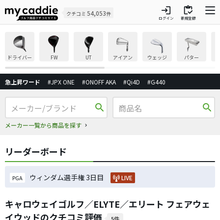
login
inventory
54,053
クチコミ
件
ログイン
新規登録
ドライバー
FW
UT
アイアン
ウェッジ
パター
急上昇ワード
#JPX ONE
#ONOFF AKA
#Qi4D
#G440
search
search
メーカー一覧から商品を探す
リーダーボード
ウィンダム選手権 3日目
LIVE
PGA
キャロウェイゴルフ／ELYTE／エリート フェアウェ
イウッドのクチコミ評価
5件