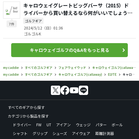
キャロウェイグレートビッグバーサ（2015）ド
ライバーから買い替えるなら何がいいでしょう
か？
ゴルフギア
7件
2024/5/12（日）01:36
ゴルゴルK
キャロウェイゴルフのQ&Aをもっと見る
my caddie
すべてのゴルフギア
フェアウェイウッド
キャロウェイゴルフ(callaway)
my caddie
すべてのゴルフギア
キャロウェイゴルフ(callaway)
ELYTE
キャロウェイゴルフ／ELYTE／エリート フェアウェイウッドの口コミ評価
すべてのギアから探す
カテゴリから製品を探す
ドライバー
FW
UT
アイアン
ウェッジ
パター
ボール
シャフト
グリップ
シューズ
アイウェア
距離計測器