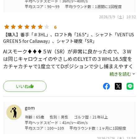
平均ヘッドスピード：36m/s～40m/s
平均スコア：90～99
平均ラウンド数：1週間に1回程度
2026/5/9（土）10:32
6
【購入】番手「＃3HL」、ロフト角「16.5°」、シャフト「VENTUS
GREEN 5 for Callaway」、シャフト硬度「SR」
AIスモーク♦♦♦５W（SR）が非常に良かったので、３W
は同じキャロウェイのやさしめのELYETの３WHL16.5度を
カチャカチャで1度立ててDポジションで少し捕まえやすく
して使用しています。
続きを読む
当初は凄いシャローフェースで構えにくく当てに行くショ
いいね
ットしか出来なかったですが、だんだん慣れてきて今では
フルショットが出来るようになり、その飛距離性能に満足
しています。
gom
シャフトも中調子で癖がなく力まずに振れば十分に狙った
年齢：65歳
性別：男性
ゴルフ歴：21年以上
ところに飛んでくれます。
平均ヘッドスピード：41m/s～45m/s
キャロウェイのフェアウェイウッドは本当に良く出来てい
平均スコア：100～109
平均ラウンド数：1ヶ月に1回程度
ると思います。
2026/2/26（木）21:58