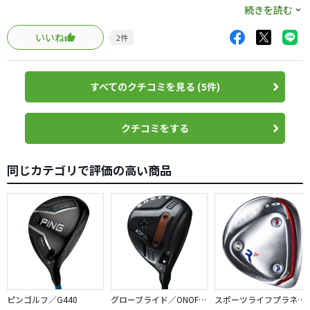
ば強い味方になってくれそうです。
5Sです。
続きを読む
シャフトは差し替えて使用しました。
いいね
2
件
残念ながらAiSmokeとの性能差をあまり感じませんでし
た。ほんの少しだけ球が上がり易い、抜けが良い等は感じ
ましたが、クラウンの色の事もあるのでAiSmokeの方が好
すべてのクチコミを見る (5件)
みです。
打感も硬く弾きます。
ただ一点良いと思ったのはとにかく強い球が出ます。
クチコミをする
ドライバーもそうですがスピン少なそうです。下目に当た
った時は低空ライナーですっ飛んで行きます。
同じカテゴリで評価の高い商品
でも購入するならチタン製の方が気になりますね。
ピンゴルフ／G440
グローブライド／ONOFF AKA
スポーツライフプラネッツ／RODDIO