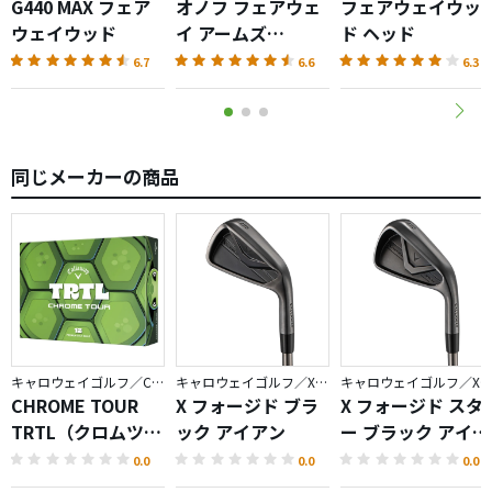
G440 MAX フェア
オノフ フェアウェ
フェアウェイウッ
ウェイウッド
イ アームズ
ド ヘッド
AKA（2026）
6.7
6.6
6.3
同じメーカーの商品
キャロウェイゴルフ／CHROME
キャロウェイゴルフ／X FORGED
キャロウェイゴルフ／X FORGED
CHROME TOUR
X フォージド ブラ
X フォージド スタ
TRTL（クロムツア
ック アイアン
ー ブラック アイア
ータートル）ボー
ン
0.0
0.0
0.0
ル