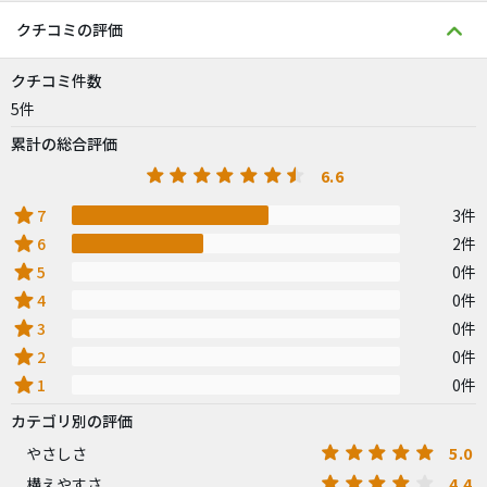
クチコミの評価
クチコミ件数
5件
累計の総合評価
6.6
star
7
3件
star
6
2件
star
5
0件
star
4
0件
star
3
0件
star
2
0件
star
1
0件
カテゴリ別の評価
5.0
やさしさ
4.4
構えやすさ