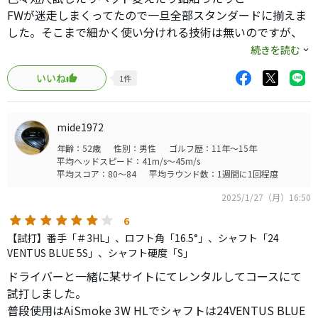
FWが迷走しまくってたので一旦全部スタンダードに揃えま
した。そこまで細かく使い分けれる技術は無いのですが、
ウッド5本体制が好きなので#7まで入れてます。
続きを読む
いいね
1
件
前モデルの系統がバラバラだったのであまり細かい比較は
できませんが、一番感じるのは球の上がりやすさと飛距離
です。
mide1972
ヘッドの優しさはさすがキャロウェイといったところ。
年齢：52歳
性別：男性
ゴルフ歴：11年～15年
高さが出てくれるので無理に上げにいく必要もなく、楽に
平均ヘッドスピード：41m/s～45m/s
打てるので精神的にも良いです。
平均スコア：80～84
平均ラウンド数：1週間に1回程度
#3は自分の技術的に全てクリーンヒットとは言えません
2025/1/27（月）16:50
が、ドライバーと変わらないくらいの飛距離が出ますし、
#7はまるでショートアイアンの様なハイボールが出ます。
6
【試打】番手「＃3HL」、ロフト角「16.5°」、シャフト「24
ソールのデザインのせいか、抜けもよく引っかかりも気に
VENTUS BLUE 5S」、シャフト硬度「S」
なりません。
ドライバーと一緒に某サイトにてレンタルしてコースにて
ただそのソールデザインのせいか、若干逃げ顔というか、
試打しました。
今まで使用していたクラブと顔が違うのでそこさえ慣れれ
普段使用はAiSmoke 3W HLでシャフトは24VENTUS BLUE