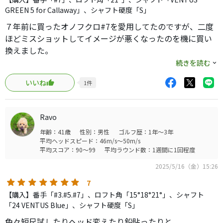
GREEN 5 for Callaway」、シャフト硬度「S」
７年前に買ったオノフクロ#7を愛用してたのですが、二度
ほどミスショットしてイメージが悪くなったのを機に買い
換えました。
７年経つと凄く進化していますね。まずバラツキがかなり
続きを読む
小さくなりました。大体グリーン周りまで行きます。あと
いいね
1
件
トップに強いというか、薄く当たっても球が上がってきち
んと距離が出ます、宣伝文句通りで凄いです。ミスが出な
いのでフェアウェイウッドはこの#７しか使う気がしませ
Ravo
ん。
年齢：41歳
性別：男性
ゴルフ歴：1年～3年
ホーゼル調整でロフト立てられるようになったら#5も購入
平均ヘッドスピード：46m/s～50m/s
しようと思ってます（次モデル待ち）。
平均スコア：90～99
平均ラウンド数：1週間に1回程度
2025/5/16（金）15:26
7
【購入】番手「#3.#5.#7」、ロフト角「15°18°21°」、シャフト
「24 VENTUS Blue」、シャフト硬度「S」
色々短尺試したりヘッド変えたり鉛貼ったりと