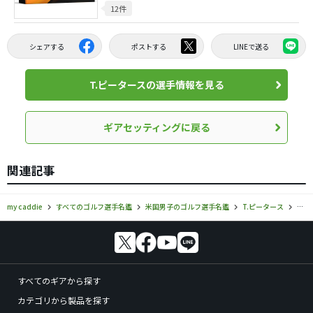
12件
シェアする
ポストする
LINEで送る
T.ピータースの選手情報を見る
ギアセッティングに戻る
関連記事
my caddie
すべてのゴルフ選手名鑑
米国男子のゴルフ選手名鑑
T.ピータース
T.
すべてのギアから探す
カテゴリから製品を探す