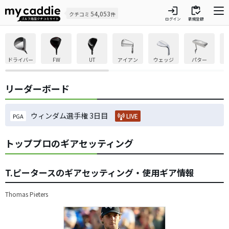
login
inventory
54,053
クチコミ
件
ログイン
新規登録
ドライバー
FW
UT
アイアン
ウェッジ
パター
リーダーボード
ウィンダム選手権 3日目
LIVE
PGA
トッププロのギアセッティング
T.ピータースのギアセッティング・使用ギア情報
Thomas Pieters