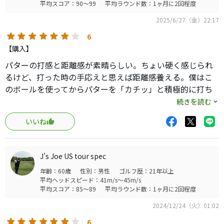
平均スコア：90～99
平均ラウンド数：1ヶ月に2回程度
2025/6/27（金）22:17
6
【購入】
パターの打感と距離感が素晴らしい。ちょい硬く感じられ
るけど、打った時の手応えと思えば距離感養える。僕はこ
のボールを使ってからパターを「カチッ」と積極的に打ち
に行く形に変わり、パッティングが劇的に良くなりまし
続きを読む
た。それからアイアンの打感も音も良いです。バチっとハー
いいね
ドヒットしたときの弾道は最高。ただお値段がなぁ…
J’s Joe US tour spec
年齢：60歳
性別：男性
ゴルフ歴：21年以上
平均ヘッドスピード：41m/s～45m/s
平均スコア：85～89
平均ラウンド数：1ヶ月に2回程度
2024/12/24（火）01:02
6