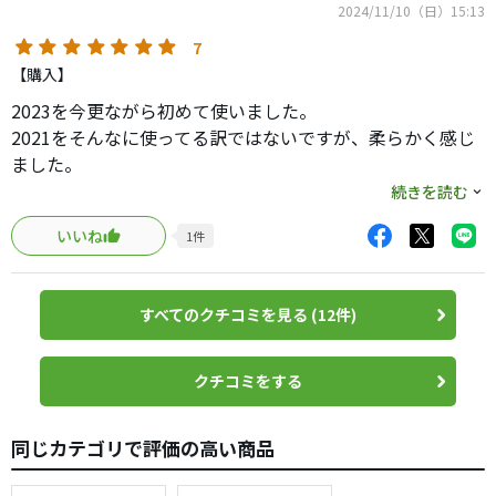
2024/11/10（日）15:13
れなりに曲がります。
7
明らかに感じる違い
【購入】
1.出球の高さ ②>V1>③=①
2023を今更ながら初めて使いました。
2.フェース食いつき ③=①>V1>②
2021をそんなに使ってる訳ではないですが、柔らかく感じ
3.パターの飛距離（好みの問題）
ました。
少し芯が小さいような印象でした。
続きを読む
いわゆるフェース乗っかり具合はかなり違います。②は反
13回ティーショットして1回OBを打ってしまいましたが、
発の高いアイアンに変えたかのように、柔らかいのにポー
いいね
1
件
最初から右に出てしまったので仕方無し。
ンと上に飛び出す感触。V1は打感と球持ち感がピッタリ揃
左への巻玉もOBにはならず踏ん張ってくれてました。
い、
パットは35パット。
①③は感触に対して球持ちが長く感じられ、通常のショッ
すべてのクチコミを見る (12件)
まずまずでした。
トではV1が1番気持ちよく打てます。
総じて安定感のある良いボールです。
ただグリーン近くからのアプローチでは、BSのノリ感が感
クチコミをする
触に合ってきてちょうど良いです。
ラウンドにおいて場面によらず同じ感覚で打てるのはV1で
した。
同じカテゴリで評価の高い商品