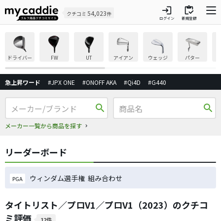
login
inventory
54,023
クチコミ
件
ログイン
新規登録
ドライバー
FW
UT
アイアン
ウェッジ
パター
急上昇ワード
#JPX ONE
#ONOFF AKA
#Qi4D
#G440
search
search
メーカー一覧から商品を探す
リーダーボード
ウィンダム選手権 組み合わせ
PGA
タイトリスト／プロV1／プロV1（2023）のクチコ
ミ評価
12件