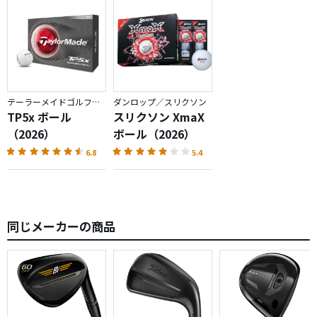
V1Xも試したのですが、V1に比べてインパクトで球が重く感
じられました。球がすごい大きいような感覚（錯覚でしょ
うが）で…。
相性の問題ですし、同じボールを使い続けて分かったこと
ですが、結果に1番大きな違いが出るのはパターの飛距離だ
と思います。通常ショットの飛距離やスピンには結果を左
テーラーメイドゴルフ／TP5
ダンロップ／スリクソン
TP5x ボール
スリクソン XmaX
右するような差を感じることができないので、パターの距
（2026）
ボール（2026）
離感を最優先にした結果、V1が私には良いようです。
6.8
5.4
マークダウンしたので、来年用に数ダース買おうかなと思
っています。
同じメーカーの商品