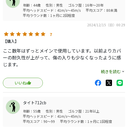
はほぼ満足しています。今後も使い続けると思います。
年齢：44歳
性別：男性
ゴルフ歴：16年～20年
平均ヘッドスピード：41m/s～45m/s
平均スコア：80未満
平均ラウンド数：1ヶ月に2回程度
2024/12/15（日）00:29
7
【購入】
ここ数年はずっとメインで使用しています。以前よりカバ
ーの耐久性が上がって、傷の入りも少なくなったように感
じます。
続きを読む
他に手持ちで使うことがあるのは
いいね
①BSのTOURＢX、②テーラーメイドtp5、③NEXGEN
TOURspec（実質①と一緒？）、
出る球とフィーリングについて比較しながらレビューしま
タイト712cb
す。
年齢：55歳
性別：男性
ゴルフ歴：21年以上
平均ヘッドスピード：41m/s～45m/s
飛距離やスピンのかかり具合はもう、私レベルでは違いは
平均スコア：90～99
平均ラウンド数：1ヶ月に1回程度
分かりません。どれもよく飛ぶし、よく止まりますし、そ