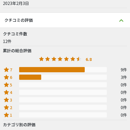
2023年2月3日
クチコミの評価
クチコミ件数
12件
累計の総合評価
6.8
star
7
9件
star
6
3件
star
5
0件
star
4
0件
star
3
0件
star
2
0件
star
1
0件
カテゴリ別の評価