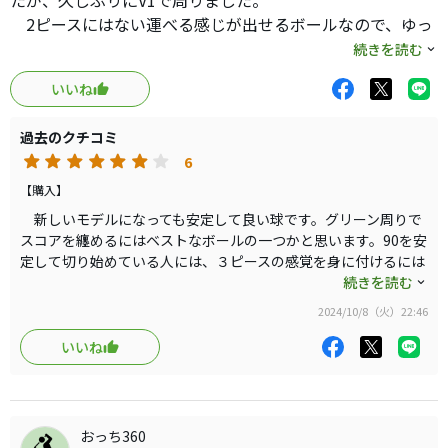
たが、久しぶりにV1で周りました。
2ピースにはない運べる感じが出せるボールなので、ゆっ
くりと振る快感を味わえる球だなと再確認できます。これ
続きを読む
はZ-starとV1を打つたびにおもうところです。アプローチで
いいね
フェースに乗せる、パターでヘッドに乗せて流し込むには
この２つの球が個人的には最適と思っています。
過去のクチコミ
飛距離は悪くはないけれど、捕まった時にも思うほど飛
6
んでいなくて球に距離を吸い取られた感覚に陥る時が度々
起こります。あとは球質もあり個人的には風に流されやす
【購入】
かったです。当日も風が強くて結構流されました。暫定球
新しいモデルになっても安定して良い球です。グリーン周りで
（V1もギリギリ残っていましたが）で同じように打った
スコアを纏めるにはベストなボールの一つかと思います。90を安
定して切り始めている人には、３ピースの感覚を身に付けるには
TRI-starはそこまでは流されず、すこしフラツキながら頑張
とてもお勧めです。ただお値段だけがお高いですね。
続きを読む
ってくれました。個人的には再確認になり良い経験になり
最新モデルはV1xの方がスピンが掛かりました。ただ、スピン
ました。
2024/10/8（火）22:46
掛けに行く感覚で打つにはV1の方が感じが出せるのでこちらの方
もう何年も使っているのに飛ばす傾向を見付けられていな
が個人的には好きです。V1xだと思うよりも掛かってしまったと
いいね
いのか、ヘッドとの相性が良くないのかどちらかかと思い
いう結果になりました（個人の技術的な問題でしょう）。
ます。Z-starの方が距離の落ち込みが小さいので、距離のあ
るゴルフ場では使い機会が多いです。
お値段が少し高くて購入時にいつも迷いますがそれ以外
おっち360