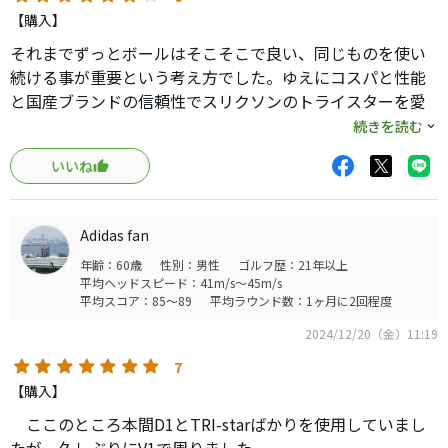
【購入】
それまでずっとボールはそこそこで良い、同じものを使い
続ける事が重要という考え方でした。ゆえにコスパと性能
と国産ブランドの信頼性でスリクソンのトライスターを愛
用していましたがたまたま景品でいただいたプロV1で考え
続きを読む
方が変わりました。
いいね
アイアンで打ったボールがグリーンでワンバウンドした後
に勢いがスーッと消えて跳ねずに軽く転がります。
転がりイメージを出しやすく同伴競技者にホールインワン
Adidas fan
を宣言して本当に入れてしまいました。
年齢：60歳
性別：男性
ゴルフ歴：21年以上
平均ヘッドスピード：41m/s～45m/s
平均スコア：85～89
平均ラウンド数：1ヶ月に2回程度
2024/12/20（金）11:19
7
【購入】
ここのところ本間D1とTRI-starばかりを使用していまし