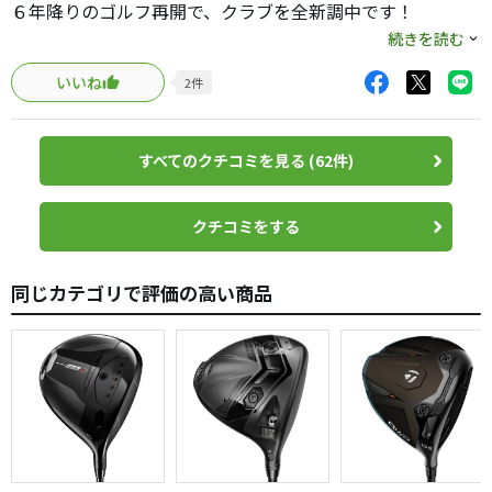
６年降りのゴルフ再開で、クラブを全新調中です！
ドライバーに関しては３０年以上タイトリスト使用中で
続きを読む
す。
いいね
2
件
最後が915を使用。今回は、TSR2 とTSR3で迷いブランク
と
年齢を考えてTSR2 に決定！
すべてのクチコミを見る (62件)
大正解でした。勿論シャフトとの相性もありますが、
今回は、Diamana LTD 60Sをオーダーしました。
クチコミをする
私自身 Diamana系の元調子が合うので、今回も三菱
Diamana系 で、デザインと数値を見て決定しました。
同じカテゴリで評価の高い商品
これも、大正解！６年前と変わらない飛距離でビックリ！
方向性は、６年前より格段に良くなっていました。
打感も、910以来の私好みの柔らかい打感に！
打音も、金属音が殆どなく心地よい低音で文句なし。
唯一の不満は、曲がらない！つかまります。
左に飛んだ後、修正しようとカット目に入れても左へ。