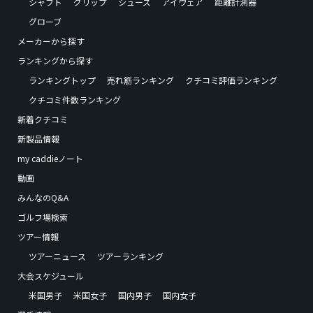
シャフト
グリップ
シューズ
アイウェア
距離計測器
グローブ
メーカーから探す
ランキングから探す
ランキングトップ
売れ筋ランキング
クチコミ評価ランキング
クチコミ件数ランキング
新着クチコミ
新製品情報
my caddieノート
動画
みんなのQ&A
ゴルフ場検索
ツアー情報
ツアーニュース
ツアーランキング
大会スケジュール
米国男子
米国女子
国内男子
国内女子