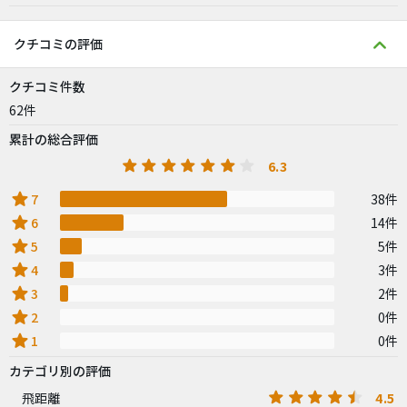
クチコミの評価
クチコミ件数
62件
累計の総合評価
6.3
star
7
38件
star
6
14件
star
5
5件
star
4
3件
star
3
2件
star
2
0件
star
1
0件
カテゴリ別の評価
4.5
飛距離