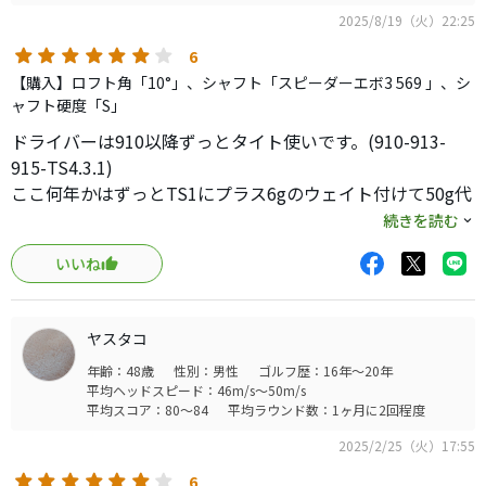
2025/8/19（火）22:25
6
【購入】ロフト角「10°」、シャフト「スピーダーエボ3 569 」、シ
ャフト硬度「S」
ドライバーは910以降ずっとタイト使いです。(910-913-
915-TS4.3.1)
ここ何年かはずっとTS1にプラス6gのウェイト付けて50g代
のシャフトでとにかく曲がらない、そこそこ飛ぶ非常に楽
続きを読む
チン仕様でラウンドしていました。
いいね
今のDrに特に不満も無くて、元々新しいギアにもそんなに
食い付かないタイプなので、自分に合った物をとことん使
うのですが、予備のTS1のヘッドでも探そうかとフリマサ
ヤスタコ
イトを見ていたら、TSR2のヘッドをお安く発見、スリキズ
年齢：48歳
性別：男性
ゴルフ歴：16年～20年
若干多めだけどそんなに気にしないので興味本位でゲット
平均ヘッドスピード：46m/s～50m/s
しました。
平均スコア：80～84
平均ラウンド数：1ヶ月に2回程度
TS.TSI2のヘッドはクラウンを見た瞬間に変な形で無理だと
2025/2/25（火）17:55
思いましたが、TSR2はかなり良き形に改善されていて非常
に構えやすくなっていました。
6