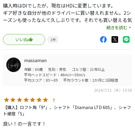
購入時はDIでしたが、現在はHDに変更しています。
ギア好きな自分が他のドライバーに買い替えれません。2シ
ーズンも使ったなんて久しぶりです。それでも買い替える気
になりません。
続きを読む
いいね
1
件
初速出ます。飛びます。
スピンも適正範囲内。
直進性確かに良いですが、ドロー、フェード、どちらも
massaman
OK。曲げたきゃ曲げれます。
年齢：60歳
性別：男性
ゴルフ歴：21年以上
平均ヘッドスピード：46m/s～50m/s
GT発表されましたけど、10万出してまで買い替える気にな
平均スコア：85～89
平均ラウンド数：2か月に1回程度
らないですねー。
2024/7/11（木）13:58
TSR2買った時は値段高くてコスパ悪いと思いましたが、
GTの値段は引いちゃいました。
7
マークダウンのTSR2を買うのが最もコスパ良く、満足でき
【購入】ロフト角「9°」、シャフト「Diamana LTD 60S」、シャフ
る方も多いのでは？と感じます。
ト硬度「S」
個人的には顔もいいし名器確定です。
良い！の一言です！