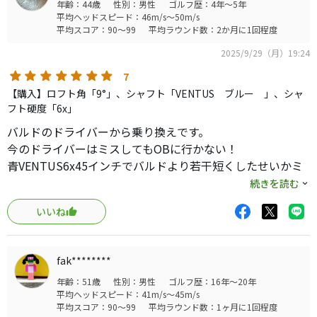
年齢：44歳
性別：男性
ゴルフ歴：4年～5年
平均ヘッドスピード：46m/s～50m/s
平均スコア：90～99
平均ラウンド数：2か月に1回程度
2025/9/29（月）19:24
7
【購入】ロフト角「9°」、シャフト「VENTUS ブルー 」、シャ
フト硬度「6x」
バルドのドライバーから乗り換えです。
今のドライバーはミスしてもOBに行かない！
青VENTUS6x45インチでバルドより若干短くしたせいかミ
ート率があがり、くだらないミスがヘリフェアウェイキー
続きを読む
プ率があがりました！
いいね
中古だとお手頃になってきたのでGT2に手が届かない方は
是非お試しあれ！
fak********
年齢：51歳
性別：男性
ゴルフ歴：16年～20年
平均ヘッドスピード：41m/s～45m/s
平均スコア：90～99
平均ラウンド数：1ヶ月に1回程度