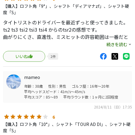
打ってみると、タイトの中では飛距離は出る方かなと、そ
【購入】ロフト角「9°」、シャフト「ディアマナzf」、シャフト硬
れ以上に驚いたのはTS1に匹敵する易しさ、直進性です。
度「S」
TS1だと寛容性が高い反面、スビン量がどうしても増えてし
タイトリストのドライバーを最近ずっと使ってきました。
まい飛距離をロスする点とアゲインストや横風に弱い点が
ts2 ts3 tsi2 tsi3 tsi4 からのtsr2の感想です。
有りましたが、TSR2は同じレベルの寛容性でスピン量も適
曲がりにくさ、直進性、ミスヒットの許容範囲は一番だと
正範囲に収まるので飛距離をロスしたり風に弱いという事
思います。
続きを読む
も有りません。
打感はtsi3が一番良く、飛距離、振りやすさはtsi4が一番良
シャフトを数種類所有している中から、先調子なのに何故
いいね
2
件
かったです。
か安定してい暴れないエボ3を挿したら一番ぶれない仕上が
それでもtsr2から過去のドライバーに戻そうとは思えない
りになりました。(ごくたまに引っかけが出るのでカチャカ
程総合的に優秀かなと個人的にはおもいます。
チャでライ角を0.75フラット方向に調整)
mameo
4、5年間位、重めに調整したTS1がエースでしたが久しぶ
年齢：38歳
性別：男性
ゴルフ歴：16年～20年
りにエース交代となりました。
平均ヘッドスピード：41m/s～45m/s
平均スコア：85～89
平均ラウンド数：1ヶ月に2回程度
興味本位で買ったヘッドでしたが良い買い物をしました。
おそらくGTシリーズはもっと良いのでしょうが、どうして
2024/8/11（日）17:35
もコンポジット構造が好きになれず、フルチタンの硬派な
6
タイトリストが好きなのでTSR壊れるまで使い倒します。
【購入】ロフト角「10°」、シャフト「TOUR AD DI」、シャフト硬
(勿論TS1も良きリリーフとして大事にとっておきます。)
度「S」