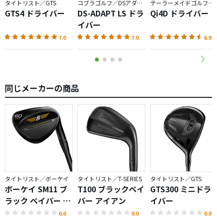
タイトリスト／GTS
コブラゴルフ／DSアダプト
テーラーメイドゴルフ／Qi4D
まあ、その時はスイングが悪いんでしょうね。"笑"
GTS4 ドライバー
DS-ADAPT LS ドラ
Qi4D ドライバー
イバー
その点が解消できればとTSR3も欲しくなり購入しました！
7.0
7.0
6.9
まだ、打ってないので楽しみです！
同じメーカーの商品
タイトリスト／ボーケイ
タイトリスト／T-SERIES
タイトリスト／GTS
ボーケイ SM11 ブ
T100 ブラックベイ
GTS300 ミニドラ
ラック ベイパー ウ
パー アイアン
イバー
ェッジ
0.0
0.0
0.0