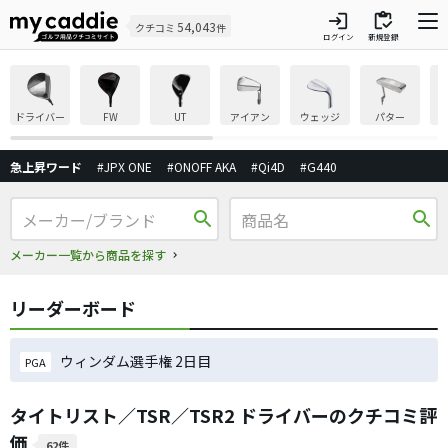
login
inventory
54,043
クチコミ
件
ログイン
新規登録
ドライバー
FW
UT
アイアン
ウェッジ
パター
急上昇ワード
#JPX ONE
#ONOFF AKA
#Qi4D
#G440
search
search
メーカー一覧から商品を探す
リーダーボード
ウィンダム選手権 2日目
PGA
タイトリスト／TSR／TSR2 ドライバーのクチコミ評
価
62件