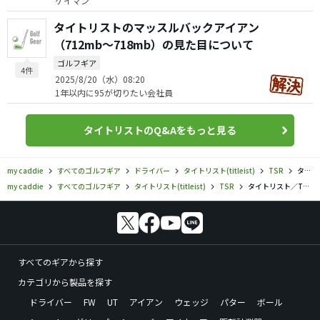
ケイマン
タイトリストのマッスルバックアイアン
（712mb〜718mb）の見た目について
ゴルフギア
4件
2025/8/20（水）08:20
1年以内に95が切りたい会社員
タイトリストのQ&Aをもっと見る
my caddie
すべてのゴルフギア
ドライバー
タイトリスト(titleist)
TSR
タイトリスト／TSR／TSR2 ドライバーの口コミ評価
my caddie
すべてのゴルフギア
タイトリスト(titleist)
TSR
タイトリスト／TSR／TSR2 ドライバーの口コミ評価
すべてのギアから探す
カテゴリから製品を探す
ドライバー
FW
UT
アイアン
ウェッジ
パター
ボール