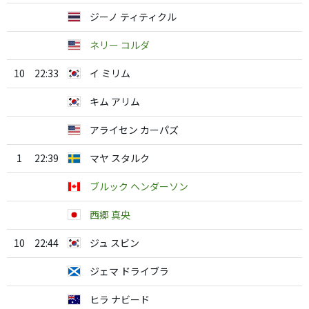
ジーノ ティティクル
ネリー コルダ
10
22:33
イ ミリム
キム アリム
アライセン カーパズ
1
22:39
マヤ スタルク
ブルック ヘンダーソン
西郷 真央
10
22:44
ジュ スビン
ジェマ ドライブラ
ヒラ ナビード