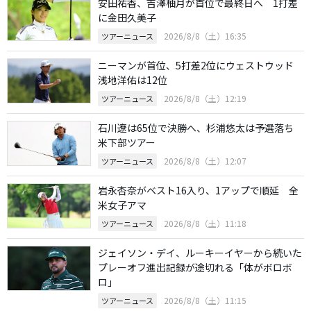
安田祐香、吉澤柚月が首位で最終日へ 1打差
に金田久美子
2026/8/8（土）16:35
ツアーニュース
ニーマンが首位、5打差2位にウェストウッド
浅地洋佑は12位
2026/8/8（土）12:19
ツアーニュース
石川遼は65位で決勝へ、杉浦悠太は予選落ち
米下部ツアー
2026/8/8（土）12:07
ツアーニュース
岩永杏奈がベスト16入り、1アップで順延 全
米女子アマ
2026/8/8（土）11:18
ツアーニュース
ジェイソン・デイ、ルーキーイヤーから続いた
プレーオフ進出記録が途切れる「体がボロボ
ロ」
2026/8/8（土）11:15
ツアーニュース