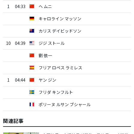
1
04:33
ヘ ムニ
キャロライン マッソン
カリス デイビッドソン
10
04:39
ジジ ストール
劉 依一
フリア ロペス ラミレス
1
04:44
ヤン ジン
フリダ キンフルト
ポリーヌ ルサン ブシャール
関連記事