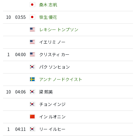
桑木 志帆
10
03:55
笹生 優花
レキシー トンプソン
イエリミ ノー
1
04:00
クリスティ カー
パク ソンヒョン
アンナ ノードクイスト
10
04:06
梁 熙英
チョン インジ
イン ルオニン
1
04:11
リー イルヒー