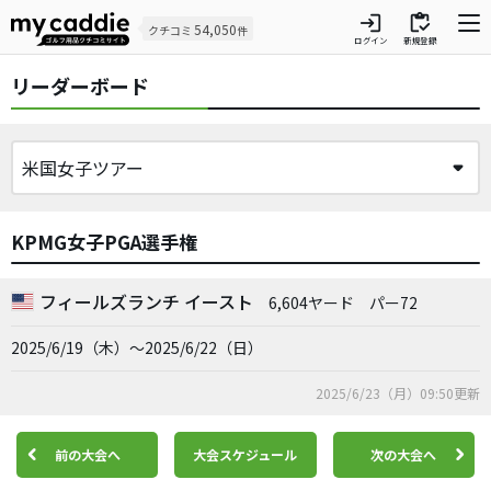
login
inventory
54,050
クチコミ
件
ログイン
新規登録
リーダーボード
KPMG女子PGA選手権
フィールズランチ イースト
6,604ヤード
パー72
2025/6/19（木）～2025/6/22（日）
2025/6/23（月）09:50更新
前の大会へ
大会スケジュール
次の大会へ