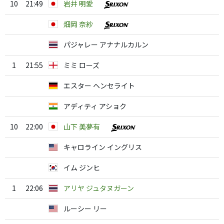
10
21:49
岩井 明愛
畑岡 奈紗
パジャレー アナナルカルン
1
21:55
ミミ ローズ
エスター ヘンセライト
アディティ アショク
10
22:00
山下 美夢有
キャロライン イングリス
イム ジンヒ
1
22:06
アリヤ ジュタヌガーン
ルーシー リー