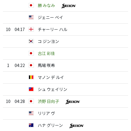
勝 みなみ
ジェニー ベイ
10
04:17
チャーリー ハル
コ ジンヨン
古江 彩佳
1
04:22
馬場 咲希
マノン デ ルイ
シュ ウェイリン
10
04:28
渋野 日向子
リリア ヴ
ハナ グリーン