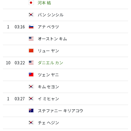
河本 結
バン シンシル
1
03:16
アナ ベラツ
オーストン キム
リュー ヤン
10
03:22
ダニエル カン
ツェン ヤニ
キム セヨン
1
03:27
イ ミヒャン
ステファニー キリアコウ
チェ ヘジン