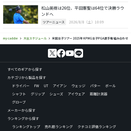
松山英樹は26位、平田憲聖は64位で決勝ラウ
ンドへ
2026/8/8（土）10:09
ツアーニュース
my caddie
大会スケジュール
米国女子ツアー 2025年 KPMG女子PGA選手権 組み合わせ
すべてのギアから探す
カテゴリから製品を探す
ドライバー
FW
UT
アイアン
ウェッジ
パター
ボール
シャフト
グリップ
シューズ
アイウェア
距離計測器
グローブ
メーカーから探す
ランキングから探す
ランキングトップ
売れ筋ランキング
クチコミ評価ランキング