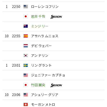
1
22:50
ローレン コフリン
岩井 千怜
ミンジ リー
10
22:55
アサハラ ムニョス
デビ ウェバー
アン ナリン
1
23:01
リン グラント
ジェニファー カプチョ
竹田 麗央
10
23:06
アシュリー グリア
モーガン メトロ