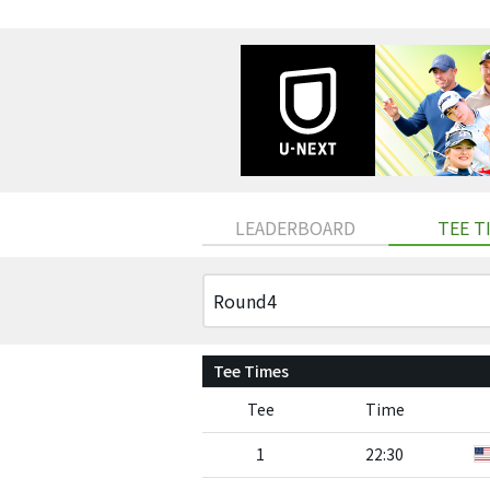
LEADERBOARD
TEE T
Tee Times
Tee
Time
1
22:30