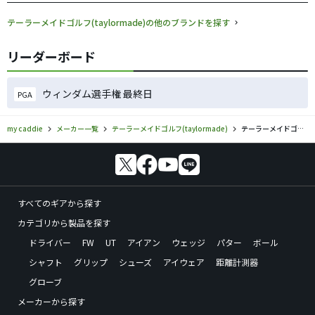
テーラーメイドゴルフ(taylormade)の他のブランドを探す
リーダーボード
ウィンダム選手権 最終日
PGA
my caddie
メーカー一覧
テーラーメイドゴルフ(taylormade)
テーラーメイドゴルフ(taylormade)／Spider TOUR TORCHEDのゴルフギアの口コミ評価
すべてのギアから探す
カテゴリから製品を探す
ドライバー
FW
UT
アイアン
ウェッジ
パター
ボール
シャフト
グリップ
シューズ
アイウェア
距離計測器
グローブ
メーカーから探す