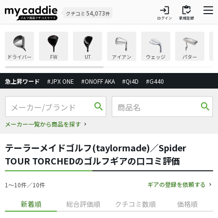
login
inventory
54,073
クチコミ
件
ログイン
新規登録
ドライバー
FW
UT
アイアン
ウェッジ
パター
急上昇ワード
#JPX ONE
#ONOFF AKA
#Qi4D
#G440
search
search
メーカー一覧から商品を探す
テーラーメイドゴルフ(taylormade)／Spider
TOUR TORCHEDのゴルフギアの口コミ評価
ギアの登録を依頼する
1〜10件／10件
新着順
総合評価順
クチコミ数順
価格順