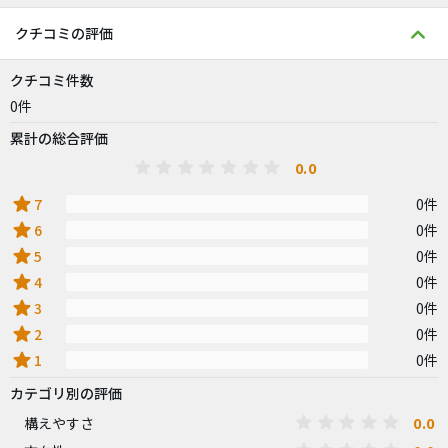
クチコミの評価
クチコミ件数
0件
累計の総合評価
0.0
star
7
0件
star
6
0件
star
5
0件
star
4
0件
star
3
0件
star
2
0件
star
1
0件
カテゴリ別の評価
0.0
構えやすさ