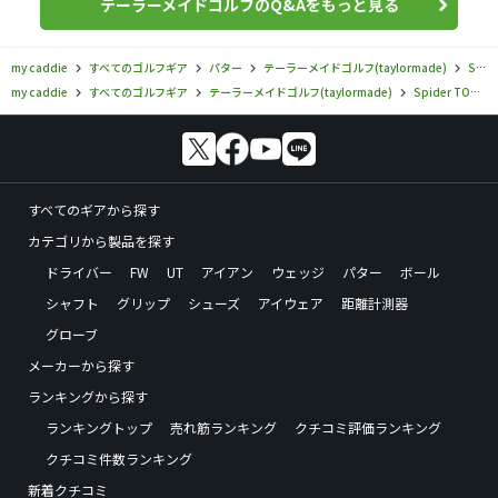
テーラーメイドゴルフのQ&Aをもっと見る
my caddie
すべてのゴルフギア
パター
テーラーメイドゴルフ(taylormade)
Spider TOUR TORCHED
my caddie
すべてのゴルフギア
テーラーメイドゴルフ(taylormade)
Spider TOUR TORCHED
すべてのギアから探す
カテゴリから製品を探す
ドライバー
FW
UT
アイアン
ウェッジ
パター
ボール
シャフト
グリップ
シューズ
アイウェア
距離計測器
グローブ
メーカーから探す
ランキングから探す
ランキングトップ
売れ筋ランキング
クチコミ評価ランキング
クチコミ件数ランキング
新着クチコミ