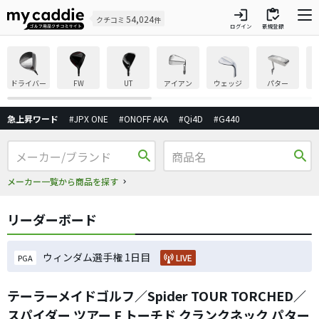
login
inventory
54,024
クチコミ
件
ログイン
新規登録
ドライバー
FW
UT
アイアン
ウェッジ
パター
急上昇ワード
#JPX ONE
#ONOFF AKA
#Qi4D
#G440
search
search
メーカー一覧から商品を探す
リーダーボード
ウィンダム選手権 1日目
LIVE
PGA
テーラーメイドゴルフ／Spider TOUR TORCHED／
スパイダー ツアー F トーチド クランクネック パター