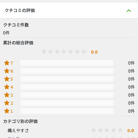
クチコミの評価
クチコミ件数
0件
累計の総合評価
0.0
star
7
0件
star
6
0件
star
5
0件
star
4
0件
star
3
0件
star
2
0件
star
1
0件
カテゴリ別の評価
0.0
構えやすさ