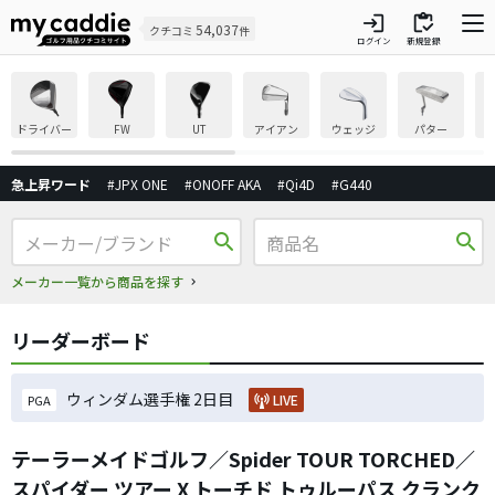
login
inventory
54,037
クチコミ
件
ログイン
新規登録
ドライバー
FW
UT
アイアン
ウェッジ
パター
急上昇ワード
#JPX ONE
#ONOFF AKA
#Qi4D
#G440
search
search
メーカー一覧から商品を探す
リーダーボード
ウィンダム選手権 2日目
LIVE
PGA
テーラーメイドゴルフ／Spider TOUR TORCHED／
スパイダー ツアー X トーチド トゥルーパス クランク