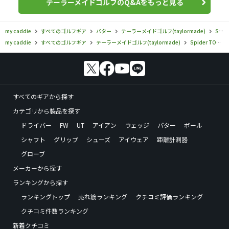
テーラーメイドゴルフのQ&Aをもっと見る
my caddie
すべてのゴルフギア
パター
テーラーメイドゴルフ(taylormade)
Spider TOUR TORCHED
my caddie
すべてのゴルフギア
テーラーメイドゴルフ(taylormade)
Spider TOUR TORCHED
すべてのギアから探す
カテゴリから製品を探す
ドライバー
FW
UT
アイアン
ウェッジ
パター
ボール
シャフト
グリップ
シューズ
アイウェア
距離計測器
グローブ
メーカーから探す
ランキングから探す
ランキングトップ
売れ筋ランキング
クチコミ評価ランキング
クチコミ件数ランキング
新着クチコミ