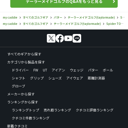
テーラーメイドゴルフのQ&Aをもっと見る
my caddie
すべてのゴルフギア
パター
テーラーメイドゴルフ(taylormade)
Spider TOUR TORCHED
my caddie
すべてのゴルフギア
テーラーメイドゴルフ(taylormade)
Spider TOUR TORCHED
すべてのギアから探す
カテゴリから製品を探す
ドライバー
FW
UT
アイアン
ウェッジ
パター
ボール
シャフト
グリップ
シューズ
アイウェア
距離計測器
グローブ
メーカーから探す
ランキングから探す
ランキングトップ
売れ筋ランキング
クチコミ評価ランキング
クチコミ件数ランキング
新着クチコミ