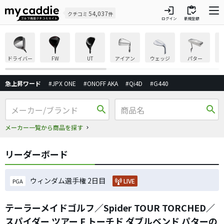
login
inventory
54,037
クチコミ
件
ログイン
新規登録
ドライバー
FW
UT
アイアン
ウェッジ
パター
急上昇ワード
#JPX ONE
#ONOFF AKA
#Qi4D
#G440
search
search
メーカー一覧から商品を探す
リーダーボード
ウィンダム選手権 2日目
LIVE
PGA
テーラーメイドゴルフ／Spider TOUR TORCHED／
スパイダー ツアー F トーチド ダブルベンド パターの