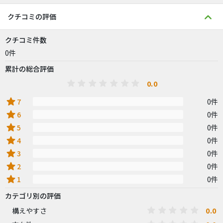
クチコミの評価
クチコミ件数
0件
累計の総合評価
0.0
star
7
0件
star
6
0件
star
5
0件
star
4
0件
star
3
0件
star
2
0件
star
1
0件
カテゴリ別の評価
0.0
構えやすさ