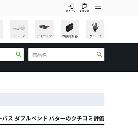
login
inventory
ログイン
新規登録
シューズ
アイウェア
距離計測器
グローブ
search
search
ゥルーパス ダブルベンド パターのクチコミ評価