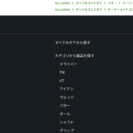
my caddie
すべてのゴルフギア
パター
テーラー
my caddie
すべてのゴルフギア
テーラーメイドゴルフ(
すべてのギアから探す
カテゴリから製品を探す
ドライバー
FW
UT
アイアン
ウェッジ
パター
ボール
シャフト
グリップ