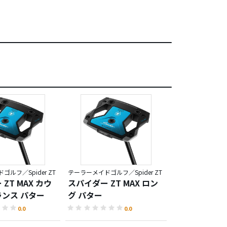
ルフ／Spider ZT
テーラーメイドゴルフ／Spider ZT
ZT MAX カウ
スパイダー ZT MAX ロン
スパイダー ツア
ンス パター
グ パター
チド クランク
ー
0.0
0.0