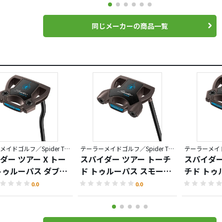
同じメーカーの商品一覧
テーラーメイドゴルフ／Spider TOUR TORCHED
テーラーメイドゴルフ／Spider TOUR TORCHED
ダー ツアー X トー
スパイダー ツアー トーチ
スパイダー
トゥルーパス ダブル
ド トゥルーパス スモール
チド トゥ
 パター
スラント パター
ルスラント
0.0
0.0