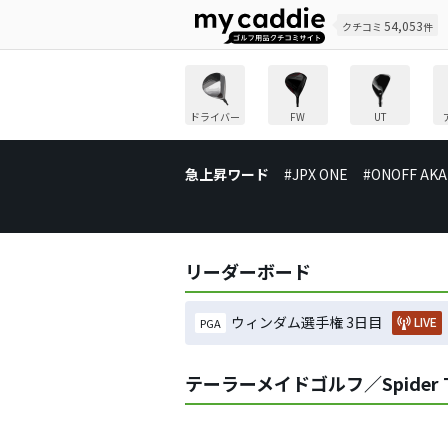
54,053
クチコミ
件
ドライバー
FW
UT
急上昇ワード
#JPX ONE
#ONOFF AKA
リーダーボード
ウィンダム選手権 3日目
LIVE
PGA
テーラーメイドゴルフ／Spider