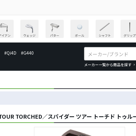
アイアン
ウェッジ
パター
ボール
シャフト
グリップ
#Qi4D
#G440
メーカー一覧から商品を探す
 TOUR TORCHED／スパイダー ツアー トーチド ト