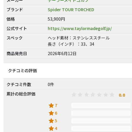
ブランド
Spider TOUR TORCHED
価格
53,900円
公式サイト
https://www.taylormadegolf.jp/
スペック
ヘッド素材：ステンレススチール
長さ（インチ）：33、34
商品発売日
2026年6月12日
クチコミの評価
クチコミ件数
0件
累計の総合評価
0.0
star
7
star
6
star
5
star
4