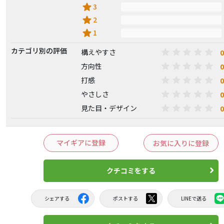
star
3
star
2
star
1
カテゴリ別の評価
0
構えやすさ
0
方向性
0
打感
0
やさしさ
0
見た目・デザイン
マイギアに登録
お気に入りに登録
クチコミをする
シェアする
ポストする
LINEで送る