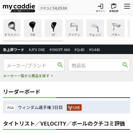
login
inventory
54,053
クチコミ
件
ログイン
新規登録
ドライバー
FW
UT
アイアン
ウェッジ
パター
急上昇ワード
#JPX ONE
#ONOFF AKA
#Qi4D
#G440
search
search
メーカー一覧から商品を探す
リーダーボード
ウィンダム選手権 3日目
LIVE
PGA
タイトリスト／VELOCITY／ボールのクチコミ評価