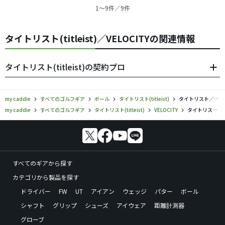
1〜9件／9件
タイトリスト(titleist)／VELOCITYの関連情報
タイトリスト(titleist)の契約プロ
my caddie
すべてのゴルフギア
ボール
タイトリスト(titleist)
タイトリスト／VELOCITY／ボールの口コミ評価
my caddie
すべてのゴルフギア
タイトリスト(titleist)
VELOCITY
タイトリスト／VELOCITY／ボールの口コミ評価
すべてのギアから探す
カテゴリから製品を探す
ドライバー
FW
UT
アイアン
ウェッジ
パター
ボール
シャフト
グリップ
シューズ
アイウェア
距離計測器
グローブ