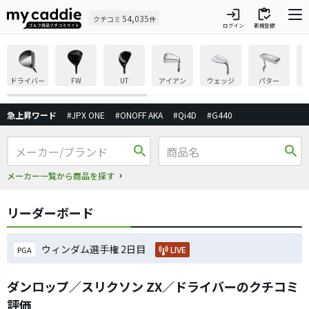
login
inventory
54,035
クチコミ
件
ログイン
新規登録
ドライバー
FW
UT
アイアン
ウェッジ
パター
急上昇ワード
#JPX ONE
#ONOFF AKA
#Qi4D
#G440
search
search
メーカー一覧から商品を探す
リーダーボード
ウィンダム選手権 2日目
LIVE
PGA
ダンロップ／スリクソン ZX／ドライバーのクチコミ
評価