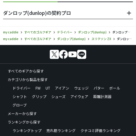
ダンロップ(dunlop)の契約プロ
my caddie
すべてのゴルフギア
ドライバー
ダンロップ(dunlop)
ダンロップ／スリクソン ZX／ドライバーの口コミ評価
my caddie
すべてのゴルフギア
ダンロップ(dunlop)
スリクソン ZX
ダンロップ／スリクソン ZX／ドライバーの口コミ評価
すべてのギアから探す
カテゴリから製品を探す
ドライバー
FW
UT
アイアン
ウェッジ
パター
ボール
シャフト
グリップ
シューズ
アイウェア
距離計測器
グローブ
メーカーから探す
ランキングから探す
ランキングトップ
売れ筋ランキング
クチコミ評価ランキング