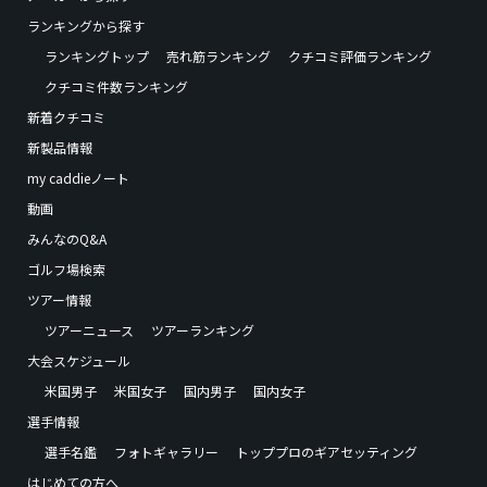
ランキングから探す
ランキングトップ
売れ筋ランキング
クチコミ評価ランキング
クチコミ件数ランキング
新着クチコミ
新製品情報
my caddieノート
動画
みんなのQ&A
ゴルフ場検索
ツアー情報
ツアーニュース
ツアーランキング
大会スケジュール
米国男子
米国女子
国内男子
国内女子
選手情報
選手名鑑
フォトギャラリー
トッププロのギアセッティング
はじめての方へ