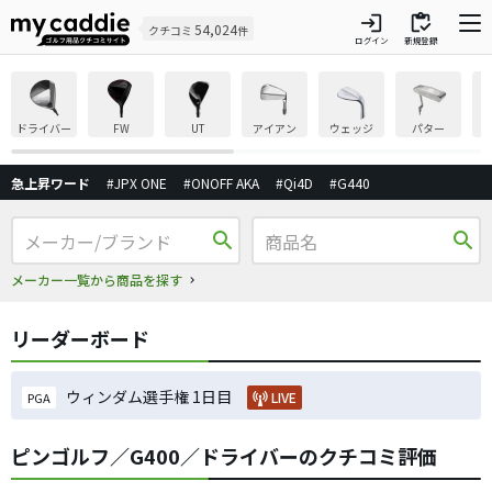
login
inventory
54,024
クチコミ
件
ログイン
新規登録
ドライバー
FW
UT
アイアン
ウェッジ
パター
急上昇ワード
#JPX ONE
#ONOFF AKA
#Qi4D
#G440
search
search
メーカー一覧から商品を探す
リーダーボード
ウィンダム選手権 1日目
LIVE
PGA
ピンゴルフ／G400／ドライバーのクチコミ評価