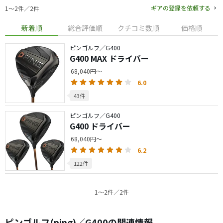
ギアの登録を依頼する
1〜2件／2件
新着順
総合評価順
クチコミ数順
価格順
ピンゴルフ／G400
G400 MAX ドライバー
68,040円～
6.0
43件
ピンゴルフ／G400
G400 ドライバー
68,040円～
6.2
122件
1〜2件／2件
ピンゴルフ(ping)／G400の関連情報